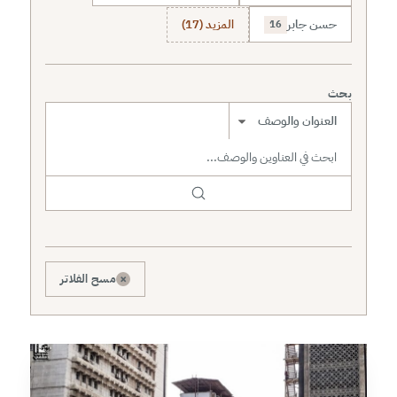
حسن جابر
المزيد (17)
16
بحث
نطاق البحث
×
مسح الفلاتر