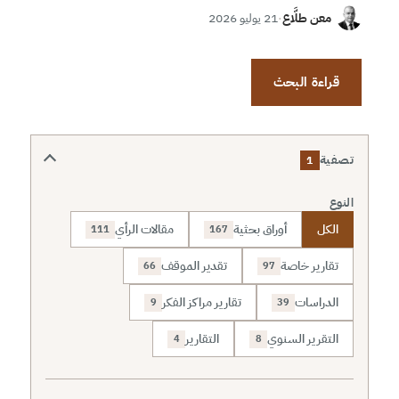
معن طلَّاع
·
21 يوليو 2026
قراءة البحث
تصفية
1
النوع
الكل
أوراق بحثية
مقالات الرأي
111
167
تقارير خاصة
تقدير الموقف
66
97
الدراسات
تقارير مراكز الفكر
9
39
التقرير السنوي
التقارير
4
8