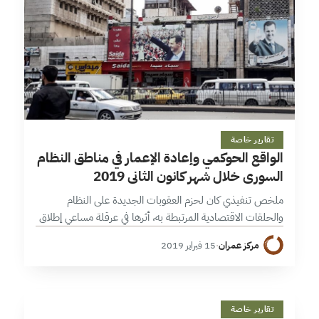
21 دقائق
تقارير خاصة
الواقع الحوكمي وإعادة الإعمار في مناطق النظام
السوري خلال شهر كانون الثاني 2019
ملخص تنفيذي كان لحزم العقوبات الجديدة على النظام
والحلقات الاقتصادية المرتبطة به، أثرها في عرقلة مساعي إطلاق
عملية إعادة الإعمار من قبل النظام، وتبنيه سياسات تقشفية،
مركز عمران
·
15 فبراير 2019
فضلاً عن زيادة اعتماده…
ا
15 دقائق
تقارير خاصة