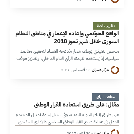
ديسمبر 2011 ، لا…
ا
28 دقائق
تقارير خاصة
الواقع الحوكمي وإعادة الإعمار في مناطق النظام
السوري خلال شهر تموز 2018
ملخص تنفيذي يُوظف شعار مكافحة الفساد لتحقيق مقاصد
سياسية، إذ يُستخدم لتهدئة الرأي العام الداخلي، ولتعزيز موقف
الحكومة أمام دعوات تغييرها، وكذريعة لتصفية الحسابات بين
مركز عمران
·
13 أغسطس 2018
مراكز القوى داخل النظام. تظهر…
م
6 دقائق
مقالات الرأي
مقال: على طريق استعادة القرار الوطني
على طريق إنتاج الدولة البديلة، وفي سبيل إعادة تمثيل المجتمع
المدني في عملية صنع القرار الوطني السياسي والإداري التنفيذي
للمعارضة السورية، يجدر بنا إعادة النظر في المشكلات البنيوية
مركز عمران
·
30 أكتوبر 2017