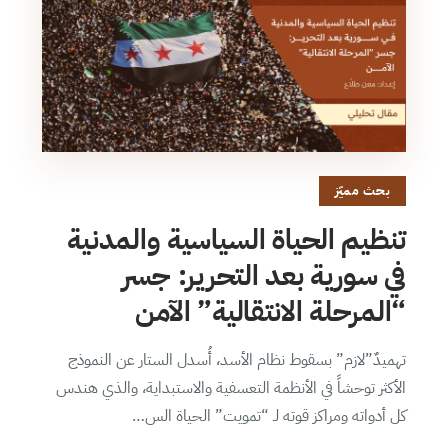
بحث مميّز
تنظيم الحياة السياسية والمدنية
في سورية بعد التحرير: جسر
“المرحلة الانتقالية” الآمن
تهميدٌ”لازم” بسقوط نظام الأسد، أُسدل الستار عن النموذج
الأكثر توحشاً في الأنظمة التعسفية والاستبداية، والذي هندس
كل أدواته ومراكز قوته لـ “تمويت” الحياة الس…