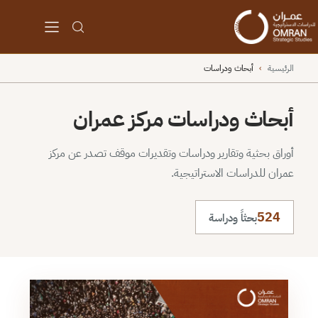
الرئيسية
›
أبحاث ودراسات
أبحاث ودراسات مركز عمران
أوراق بحثية وتقارير ودراسات وتقديرات موقف تصدر عن مركز
عمران للدراسات الاستراتيجية.
524
بحثاً ودراسة