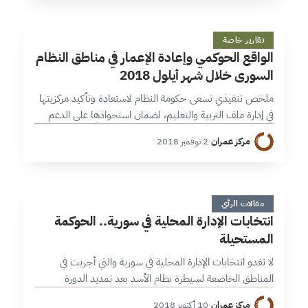
ا
32 دقائق
تقارير خاصة
الواقع الحوكمي وإعادة الإعمار في مناطق النظام
السوري خلال شهر أيلول 2018
ملخص تنفيذي تسعى حكومة النظام لاستعادة وتأكيد مركزيتها
في إدارة ملف التربية والتعليم، لضمان استحواذها على الدعم
الأممي ونشر توجهاتها، وفي مسعاها تواجه تحدياً في مناطق
مركز عمران
·
2 نوفمبر 2018
الإدارة الذاتية، في حين…
ا
6 دقائق
مقالات الرأي
انتخابات الإدارة المحلية في سورية.. الحوكمة
المستحيلة
لا تغدو انتخابات الإدارة المحلية في سورية والتي أجريت في
المناطق الخاضعة لسيطرة نظام الأسد بعد تمديد الدورة
الانتخابية للمجالس القائمة منذ انتخابات الإدارة المحلية في
مركز عمران
·
10 أكتوبر 2018