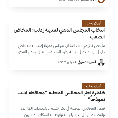
والوظيفية التي…
ا
13 دقائق
أوراق بحثية
انتخاب المجلس المدني لمدينة إدلب: المخاض
الصعب
ملخص تنفيذي جاء انتخاب مجلس مدينة إدلب بعد مخاضٍ
طويل، وبعد فشل تجربة إدارة المدينة من قبل جيش الفتح،
وكشفت عملية التشكيل عن بعض الجوانب الإيجابية والسلبية.
أيمن الدسوقي
·
24 يناير 2017
يمكن تفسير هذا…
ظ
1 دقائق
أوراق بحثية
ظاهرة تعثر المجالس المحلية “محافظة إدلب
نموذجاً”
تعمل المجالس المحلية في بيئة تتسم بالتهديدات المتزايدة
والتصاعد الهائل للاحتياجات وتوقعات السكان المحليين