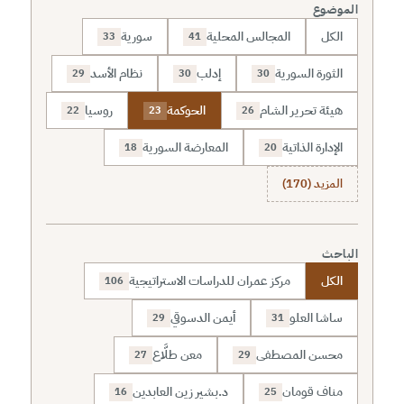
الموضوع
الكل
المجالس المحلية
سورية
33
41
الثورة السورية
إدلب
نظام الأسد
29
30
30
هيئة تحرير الشام
الحوكمة
روسيا
22
23
26
الإدارة الذاتية
المعارضة السورية
18
20
المزيد (170)
الباحث
الكل
مركز عمران للدراسات الاستراتيجية
106
ساشا العلو
أيمن الدسوقي
29
31
محسن المصطفى
معن طلَّاع
27
29
مناف قومان
د.بشير زين العابدين
16
25