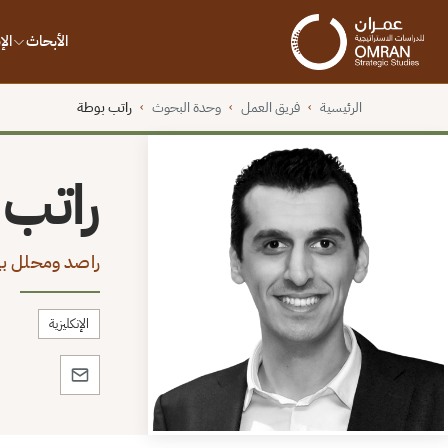
الأبحاث
ال
الرئيسية
فريق العمل
وحدة البحوث
راتب بوطة
›
›
›
راتب 
راصد ومحلل بي
الإنكليزية