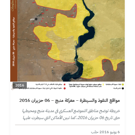
2016
مواقع النفوذ والسيطرة – معركة منبج – 06 حزيران 2016
خريطة توضح مناطق التموضع العسكري في مدينة منبج ومحيطها
حتى تاريخ 06 حزيران 2016، كما تبين الأماكن التي سيطرت عليها
قوات سورية الديمقراطية مؤخراً منذ إعلان حملتها على المدينة
بتاريخ…
6 يونيو 2016
·
حلب