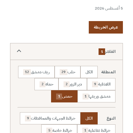
5 أغسطس 2026
عرض الخريطة
الفلاتر
1
المنطقة
الكل
حلب
ريف دمشق
12
29
اللاذقية
دير الزور
حماة
2
2
9
دمشق وريفها
حمص
1
1
النوع
الكل
خرائط الجبهات والمحافظات
9
خرائط تفاعلية
خرائط خاصة
5
1