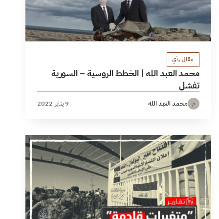
مقال رأي
محمد العبد الله | الخطط الروسية – السورية
تفشل
محمد العبد الله
9 يناير 2022
م