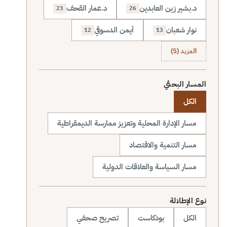
د.بشير زين العابدين
د.عمار القحف
23
26
نوار شعبان
أيمن الدسوقي
12
13
المزيد (5)
المسار البحثي
الكل
مسار الإدارة المحلية وتعزيز ممارسة الديمقراطية
مسار التنمية والاقتصاد
مسار السياسة والعلاقات الدولية
نوع الإطلالة
الكل
بودكاست
تصريح صحفي