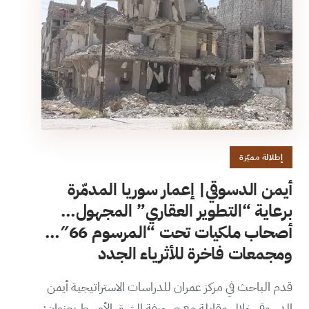
إطلالة مميّزة
أيمن الدسوقي| إعمار سوريا المدمّرة
برعاية “التطوير العقاري” المجهول…
أصحاب ملكيات تحت “المرسوم 66″…
ومجمعات فاخرة للأثرياء الجدد
قدم الباحث في مركز عمران للدراسات الاستراتيجية أيمن
الدسوقي خلال مقابلة مع صحيفة الشرق الأوسط بعنوان: