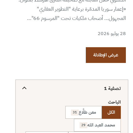
«إعمار سوريا المدمّرة برعاية "التطوير العقاري"
المجهول... أصحاب ملكيات تحت "المرسوم 66"...
28 يوليو 2026
عرض الإطلالة
تصفية
1
الباحث
الكل
معن طلَّاع
31
محمد العبد الله
29