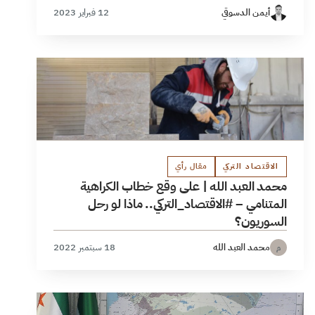
أيمن الدسوقي
12 فبراير 2023
الاقتصاد التركي
مقال رأي
محمد العبد الله | على وقع خطاب الكراهية
المتنامي – #الاقتصاد_التركي.. ماذا لو رحل
السوريون؟
محمد العبد الله
18 سبتمبر 2022
م