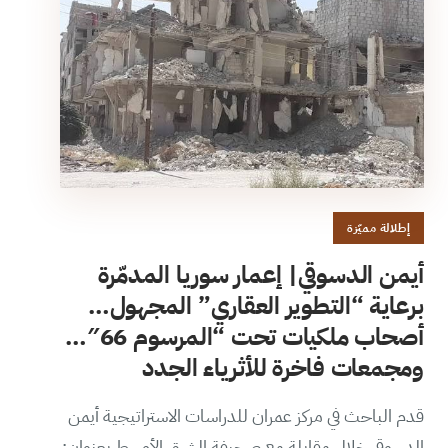
إطلالة مميّزة
أيمن الدسوقي| إعمار سوريا المدمّرة
برعاية “التطوير العقاري” المجهول…
أصحاب ملكيات تحت “المرسوم 66″…
ومجمعات فاخرة للأثرياء الجدد
قدم الباحث في مركز عمران للدراسات الاستراتيجية أيمن
الدسوقي خلال مقابلة مع صحيفة الشرق الأوسط بعنوان: