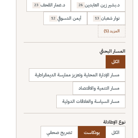
د.بشير زين العابدين
د.عمار القحف
23
26
نوار شعبان
أيمن الدسوقي
12
13
المزيد (5)
المسار البحثي
الكل
مسار الإدارة المحلية وتعزيز ممارسة الديمقراطية
مسار التنمية والاقتصاد
مسار السياسة والعلاقات الدولية
نوع الإطلالة
الكل
بودكاست
تصريح صحفي