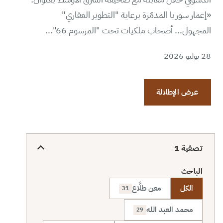
«إعمار سوريا المدمّرة برعاية "التطوير العقاري"
المجهول... أصحاب ملكيات تحت "المرسوم 66"...
28 يوليو 2026
عرض الإطلالة
تصفية
1
الباحث
الكل
معن طلَّاع
31
محمد العبد الله
29