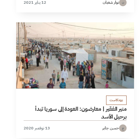
نوار شعبان
12 يناير 2021
ن
بودكاست
منير الفقير | معارضون: العودة إلى سوريا تبدأ
برحيل الأسد
حسن جابر
13 نوفمبر 2020
ح