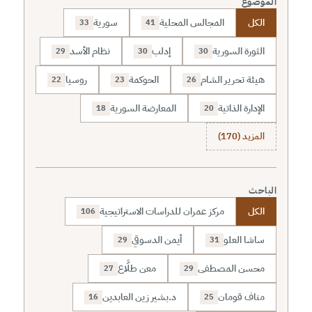
الموضوع
الكل
المجالس المحلية
سورية
33
41
الثورة السورية
إدلب
نظام الأسد
29
30
30
هيئة تحرير الشام
الحوكمة
روسيا
22
23
26
الإدارة الذاتية
المعارضة السورية
18
20
المزيد (170)
الباحث
الكل
مركز عمران للدراسات الاستراتيجية
106
ساشا العلو
أيمن الدسوقي
29
31
محسن المصطفى
معن طلَّاع
27
29
مناف قومان
د.بشير زين العابدين
16
25