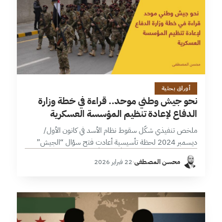
31 دقائق
أوراق بحثية
نحو جيش وطني موحد.. قراءة في خطة وزارة
الدفاع لإعادة تنظيم المؤسسة العسكرية
ملخص تنفيذي شكّل سقوط نظام الأسد في كانون الأول/
ديسمبر 2024 لحظة تأسيسية أعادت فتح سؤال “الجيش”
بوصفه مؤسسة دولة لا ذراعاً سلطوياً. وفي سياق فراغ أمني
محسن المصطفى
·
22 فبراير 2026
وتعدد فصائلي تراكم خلال…