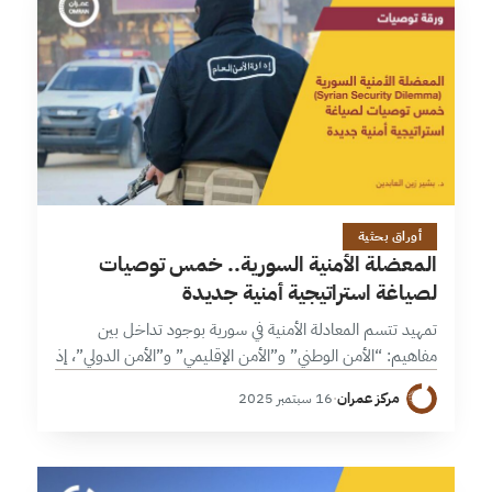
21 دقائق
أوراق بحثية
المعضلة الأمنية السورية.. خمس توصيات
لصياغة استراتيجية أمنية جديدة
تمهيد تتسم المعادلة الأمنية في سورية بوجود تداخل بين
مفاهيم: “الأمن الوطني” و”الأمن الإقليمي” و”الأمن الدولي”، إذ
تمتد أهميتها الإستراتيجية إلى أقاصي حدود “الشرق الأوسط”،
مركز عمران
·
16 سبتمبر 2025
وتقع على خط المحور الرئيس…