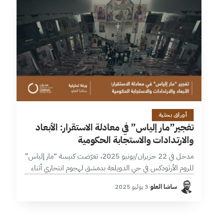
22 دقائق
أوراق بحثية
تفجير”مار إلياس” في معادلة الاستقرار: الأبعاد
والارتدادات والاستجابة الحكومية
مدخل في 22 حزيران/يونيو 2025، تعرّضت كنيسة “مار إلياس”
للروم الأرثوذكس في حي الدويلعة بدمشق لهجوم انتحاري أثناء
قدّاس الأحد، أسفر عن مقتل 25 شخصاً وإصابة 63 آخرين،
ساشا العلو
·
3 يوليو 2025
بحسب وزارة…