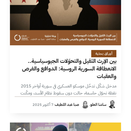
28 دقائق
أوراق بحثية
بين الإرث الثقيل والتحوّلات الجيوسياسية..
الانعطافة السورية الروسية: الدوافع والفرص
والعقبات
مدخل شكّل تدخّل موسكو العسكري في سورية أواخر 2015
نقطة تحوّل حاسمة، حالت دون سقوط نظام الأسد، ومكّنت
روسيا من إبراز قدرتها على القتال والتدخل العسكري المباشر
ساشا العلو
،
صبا عبد اللطيف
·
7 أكتوبر 2025
لأول مرة خارج…