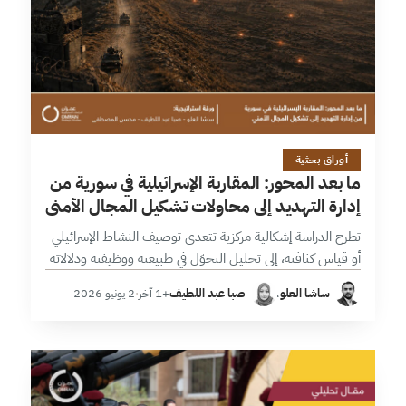
51 دقائق
أوراق بحثية
ما بعد المحور: المقاربة الإسرائيلية في سورية من
إدارة التهديد إلى محاولات تشكيل المجال الأمني
تطرح الدراسة إشكالية مركزية تتعدى توصيف النشاط الإسرائيلي
أو قياس كثافته، إلى تحليل التحوّل في طبيعته ووظيفته ودلالاته
الاستراتيجية. وتعتمد في هذا السياق؛ منهجية تجمع بين الرصد
ساشا العلو
،
صبا عبد اللطيف
+1 آخر
·
2 يونيو 2026
الكمي والتحليل النوعي،…