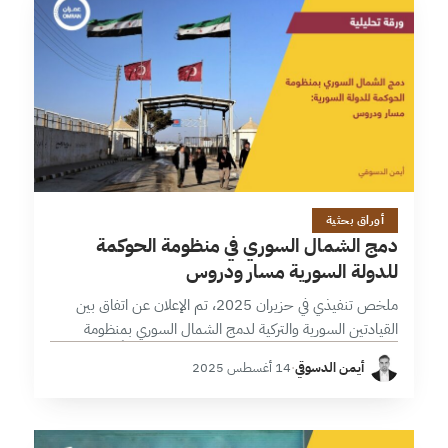
16 دقائق
أوراق بحثية
دمج الشمال السوري في منظومة الحوكمة
للدولة السورية مسار ودروس
ملخص تنفيذي في حزيران 2025، تم الإعلان عن اتفاق بين
القيادتين السورية والتركية لدمج الشمال السوري بمنظومة
الحوكمة الوطنية للدولة السورية، اتفاق كان مدفوعاً باعتبارات
أيمن الدسوقي
·
14 أغسطس 2025
سياسية أكثر منها تقنية كتوطيد…