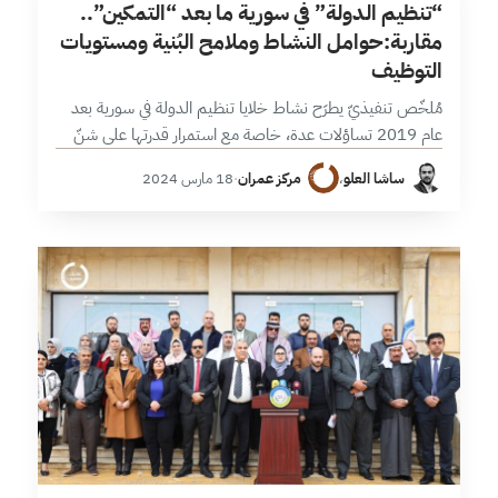
“تنظيم الدولة” في سورية ما بعد “التمكين”..
مقاربة:حوامل النشاط وملامح البُنية ومستويات
التوظيف
مُلخّص تنفيذيّ يطرَح نشاط خلايا تنظيم الدولة في سورية بعد
عام 2019 تساؤلات عدة، خاصة مع استمرار قدرتها على شنّ
الهجمات رغم حملات المكافحة المستمرة واستهداف القيادات،
ساشا العلو
،
مركز عمران
·
18 مارس 2024
مقابل تفاوت طبيعة…