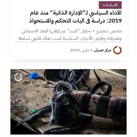
50 دقائق
الدراسات
الأداء السياسي لـ”الإدارة الذاتية” منذ عام
2019: دراسة في آليات التحكم والاستحواذ
ملخص تنفيذي • تحاول “قسد” عبر إعلانها العقد الاجتماعي
وتعديلاته وقانون الأحزاب السياسية كسب غطاء قانوني لسلطة
الأمر الواقع التي تفرضها بالقوة على سكان منطقة شمال وشرق
مركز عمران
·
1 مارس 2024
سورية، ولكن هذه…