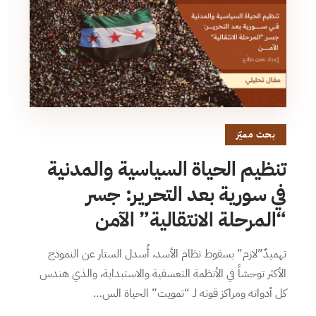
بحث مميّز
تنظيم الحياة السياسية والمدنية
في سورية بعد التحرير: جسر
“المرحلة الانتقالية” الآمن
تهميدٌ”لازم” بسقوط نظام الأسد، أُسدل الستار عن النموذج
الأكثر توحشاً في الأنظمة التعسفية والاستبداية، والذي هندس
كل أدواته ومراكز قوته لـ “تمويت” الحياة الس…