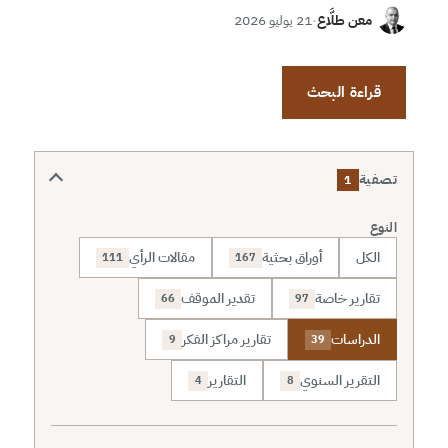
معن طلَّاع
·
21 يوليو 2026
قراءة البحث
تصفية
1
النوع
الكل
أوراق بحثية
مقالات الرأي
111
167
تقارير خاصة
تقدير الموقف
66
97
الدراسات
تقارير مراكز الفكر
9
39
التقرير السنوي
التقارير
4
8