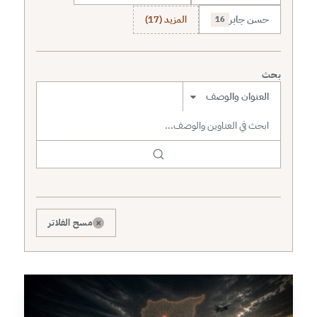
حسن جابر
المزيد (17)
16
بحث
نطاق البحث
×
مسح الفلاتر