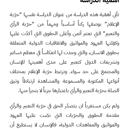
تأتي أهمّية هذه الدراسة من عنوان الدراسة نفسها “حرّية
الإعلام” بوصفها ركناً أساسياً ومهماً من “حرّية الرأي
والتعبير” التي تعتبر أثمن وأغلى الحقوق التي أكدّت عليها
وكفِلتها العهود والمواثيق والاتفاقيات الدولية المتعلقة
بحقوق الانسان، والتي وجدت لها انعكاساً في معظم دساتير
وتشريعات الدول كتعبير على مدى أهميتها للإنسان
والمجتمع على حد سواء. وترتبط حرّية الإعلام بمختلف
أنواعها المكتوبة والمسموعة والمشاهدة ارتباطاً وثيق
الصلة بحرّية التعبير والرأي باعتبارها جزءاً لا يتجزأ منها.
ولم يكن مستغرباً ان يتصدّر الحق في حرّية التعبير والرأي
مقدمة الحقوق والحرّيات التي نصّت عليها العهود
والمواثيق والمعاهدات الدولية، فالإنسان لا يستطيع أن