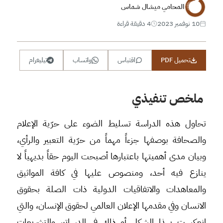
المحامي ميشال شماس
10 نوفمبر 2023
4 دقيقة قراءة
تحميل PDF
اقتباس
واتساب
تيليغرام
ملخص تنفيذي
تحاول هذه الدراسة تسليط الضوء على حرّية الإعلام
والصحافة بوصفها جزءاً مهماً من حرّية التعبير والرأي،
وبيان مدى أهميتها باعتبارها أصبحت اليوم حقاً بديهياً لا
ينازع فيه أحد، ومنصوص عليها في كافة المواثيق
والمعاهدات والاتفاقيات الدولية ذات الصلة بحقوق
الانسان وفي مقدمها الإعلان العالمي لحقوق الإنسان، والتي
انعكست بهذا الشكل أو ذاك في الدساتير والتشريعات