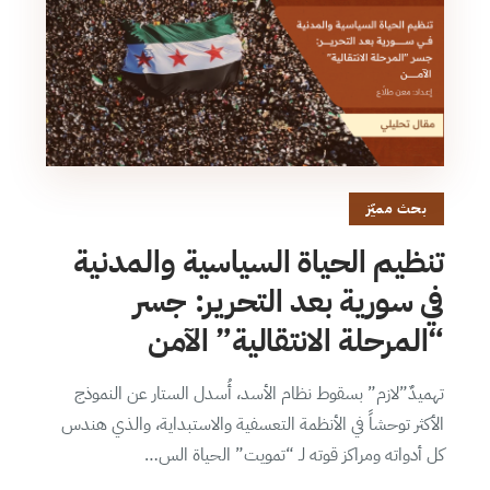
بحث مميّز
تنظيم الحياة السياسية والمدنية
في سورية بعد التحرير: جسر
“المرحلة الانتقالية” الآمن
تهميدٌ”لازم” بسقوط نظام الأسد، أُسدل الستار عن النموذج
الأكثر توحشاً في الأنظمة التعسفية والاستبداية، والذي هندس
كل أدواته ومراكز قوته لـ “تمويت” الحياة الس…