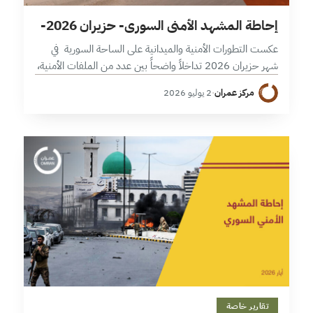
9 دقائق
إحاطة المشهد الأمني السوري- حزيران 2026-
عكست التطورات الأمنية والميدانية على الساحة السورية في
شهر حزيران 2026 تداخلاً واضحاً بين عدد من الملفات الأمنية،
إذ توزعت هذه التطورات بين انفلات السلاح، وتصاعد الاغتيالات،
مركز عمران
·
2 يوليو 2026
واتساع التوترات المحلية،…
10 دقائق
تقارير خاصة