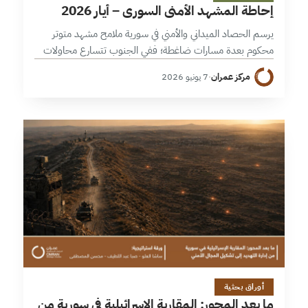
إحاطة المشهد الأمني السوري – أيار 2026
يرسم الحصاد الميداني والأمني في سورية ملامح مشهد متوتر
محكوم بعدة مسارات ضاغطة؛ ففي الجنوب تتسارع محاولات
فرض واقع أمني جديد عبر توغلات عسكرية برية مكثفة ونصب
مركز عمران
·
7 يونيو 2026
حواجز تفتيش مستمرة،…
51 دقائق
أوراق بحثية
ما بعد المحور: المقاربة الإسرائيلية في سورية من