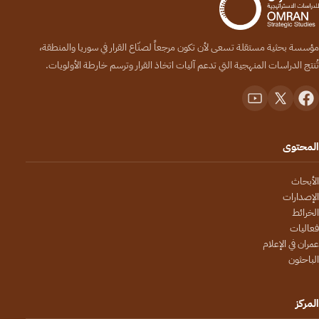
مؤسسة بحثية مستقلة تسعى لأن تكون مرجعاً لصنّاع القرار في سوريا والمنطقة،
تُنتج الدراسات المنهجية التي تدعم آليات اتخاذ القرار وترسم خارطة الأولويات.
المحتوى
الأبحاث
الإصدارات
الخرائط
فعاليات
عمران في الإعلام
الباحثون
المركز