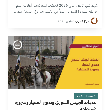
شهد شهر كانون الثاني 2026 تحولات استراتيجية أعادت رسم
خارطة السيادة السورية، بدءاً من انكسار مشروع “قسد” ميدانياً
وعبر تفاهم سياسي يعيد دمج مناطق شرق وغرب الفرات في
مركز عمران
·
8 فبراير 2026
مؤسسات الدولة،…
6 دقائق
تقدير الموقف
انضباط الجيش السوري وضوح المعيار وضرورة
الاستدامة