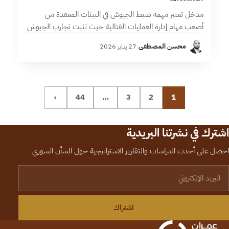
مدخل تعتبر مهمة ضبط الجيوش في البيئات المعقدة من
أصعب مهام إدارة العمليات القتالية حيث تثبت تجارب الجيوش
الكبرى، ومنها الجيش الأمريكي في العراق وأفغانستان أن
محسن المصطفى
·
27 يناير 2026
الانضباط لا يتولد تلقائياً…
›
44
…
3
2
1
اشترك في نشرتنا البريدية
احصل على أحدث الدراسات والتقارير الاستراتيجية حول الشأن السوري
لبريد الإلكتروني
اشتراك