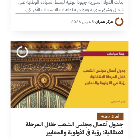
بذلت الدولة السورية جهوداً نوعية لبسط السيادة الوطنية على
شمال وشرق سورية ومواجهة تداعيات الانسحاب الأمريكي،
وسط تحديات أمنية مركبة يفرضها مخاض انصهار “قسد”
مركز عمران
·
5 مارس 2026
والتهديدات المتجددة لتنظيم “داعش” في البادية.…
12 دقائق
أوراق بحثية
جدول أعمال مجلس الشعب خلال المرحلة
الانتقالية: رؤية في الأولوية والمعايير