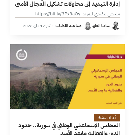
إدارة التهديد إلى محاولات تشكيل المجال الأمني
ملخص تنفيذي للمزيد: https://bit.ly/3Px3aOy
ساشا العلو
،
صبا عبد اللطيف
+1 آخر
·
12 مايو 2026
11 دقائق
أوراق بحثية
المجلس الإسماعيلي الوطني في سورية.. حدود
الدور والفعالية مابعد الأسد