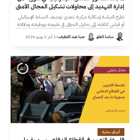
إدارة التهديد إلى محاولات تشكيل المجال الأمني
تطرح الدراسة إشكالية مركزية تتعدى توصيف النشاط الإسرائيلي
أو قياس كثافته، إلى تحليل التحوّل في طبيعته ووظيفته ودلالاته
الاستراتيجية. وتعتمد في هذا السياق؛ منهجية تجمع بين الرصد
ساشا العلو
،
صبا عبد اللطيف
+1 آخر
·
2 يونيو 2026
الكمي والتحليل النوعي،…
11 دقائق
أوراق بحثية
فلسفة التعيين في القطاع الدفاعي بسورية ما