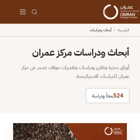
الرئيسية
›
أبحاث ودراسات
أبحاث ودراسات مركز عمران
أوراق بحثية وتقارير ودراسات وتقديرات موقف تصدر عن مركز
عمران للدراسات الاستراتيجية.
524
بحثاً ودراسة