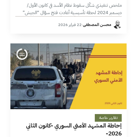
ملخص تنفيذي شكّل سقوط نظام الأسد في كانون الأول/
ديسمبر 2024 لحظة تأسيسية أعادت فتح سؤال “الجيش”
بوصفه مؤسسة دولة لا ذراعاً سلطوياً. وفي سياق فراغ أمني
محسن المصطفى
·
22 فبراير 2026
وتعدد فصائلي تراكم خلال…
7 دقائق
تقارير خاصة
إحاطة المشهد الأمني السوري -كانون الثاني
2026-