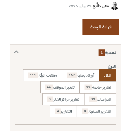
معن طلَّاع
·
21 يوليو 2026
قراءة البحث
تصفية
1
النوع
الكل
أوراق بحثية
مقالات الرأي
111
167
تقارير خاصة
تقدير الموقف
66
97
الدراسات
تقارير مراكز الفكر
9
39
التقرير السنوي
التقارير
4
8