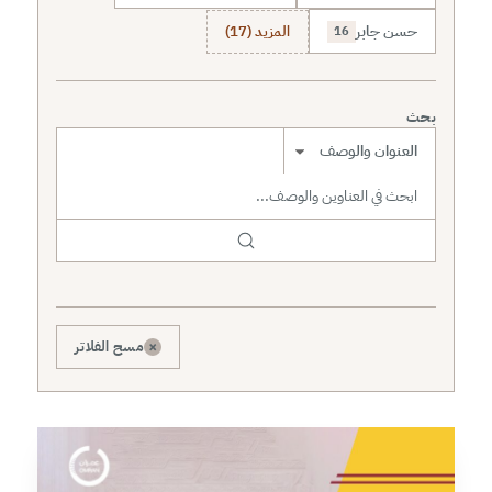
حسن جابر
المزيد (17)
16
بحث
نطاق البحث
×
مسح الفلاتر