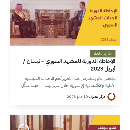
8 دقائق
تقارير خاصة
الإحاطة الدورية للمشهد السوري – نيسان /
أبريل 2023
ملخص عام يستعرض هذا التقرير أهم الأحداث السياسية
الأمنية والاقتصادية في سورية خلال شهر نيسان، حيث شكًّل
التقارب العربي مع نظام الأسد عنوان المشهد السياسي السوري
مركز عمران
·
10 مايو 2023
في هذا الشهر، والذي…