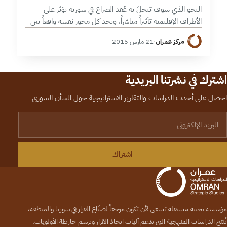
النحو الذي سوف تنحلّ به عُقد الصراع في سورية يؤثر على
الأطراف الإقليمية تأثيراً مباشراً، ويجد كل محور نفسه واقعاً بين
خيارات متضاربة تجبره على أخذ موقف ولو كان له…
مركز عمران
·
21 مارس 2015
اشترك في نشرتنا البريدية
احصل على أحدث الدراسات والتقارير الاستراتيجية حول الشأن السوري
لبريد الإلكتروني
اشتراك
مؤسسة بحثية مستقلة تسعى لأن تكون مرجعاً لصنّاع القرار في سوريا والمنطقة،
تُنتج الدراسات المنهجية التي تدعم آليات اتخاذ القرار وترسم خارطة الأولويات.