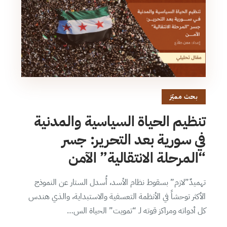
بحث مميّز
تنظيم الحياة السياسية والمدنية
في سورية بعد التحرير: جسر
“المرحلة الانتقالية” الآمن
تهميدٌ”لازم” بسقوط نظام الأسد، أُسدل الستار عن النموذج
الأكثر توحشاً في الأنظمة التعسفية والاستبداية، والذي هندس
كل أدواته ومراكز قوته لـ “تمويت” الحياة الس…