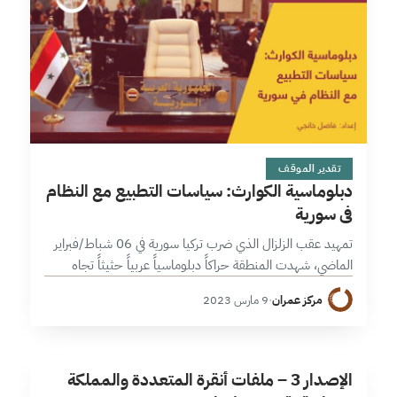
14 دقائق
تقدير الموقف
دبلوماسية الكوارث: سياسات التطبيع مع النظام
في سورية
تمهيد عقب الزلزال الذي ضرب تركيا سورية في 06 شباط/فبراير
الماضي، شهدت المنطقة حراكاً دبلوماسياً عربياً حثيثاً تجاه
النظام في سورية ضمن إطار دبلوماسية الكوارث وسياسة التطبيع
مركز عمران
·
9 مارس 2023
الإقليمي الذي بدأ…
ا
5 دقائق
الإصدار 3 – ملفات أنقرة المتعددة والمملكة