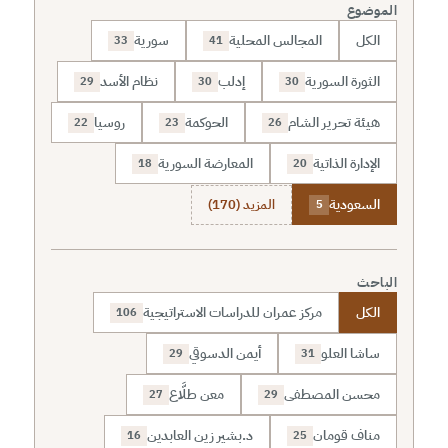
الموضوع
الكل
المجالس المحلية
سورية
33
41
الثورة السورية
إدلب
نظام الأسد
29
30
30
هيئة تحرير الشام
الحوكمة
روسيا
22
23
26
الإدارة الذاتية
المعارضة السورية
18
20
السعودية
المزيد (170)
5
الباحث
الكل
مركز عمران للدراسات الاستراتيجية
106
ساشا العلو
أيمن الدسوقي
29
31
محسن المصطفى
معن طلَّاع
27
29
مناف قومان
د.بشير زين العابدين
16
25