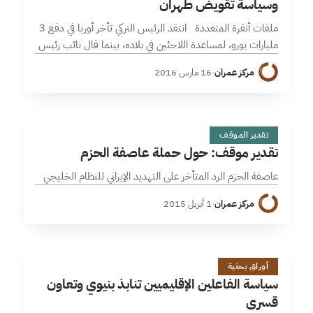
وسياسة تقويض طهران
ملفات أنقرة المتعددة انتقد الرئيس التركي تأخر أوربا في دفع 3
مليارات يورو، لمساعدة اللاجئين في بلاده، بينما قال نائب رئيس
وزرائه “لقد ظهر مدى أحقية تركيا بضرورة إقامة منطقة…
مركز عمران
·
16 مارس 2016
ت
1 دقائق
تقدير الموقف
تقدير موقف: حول حملة عاصفة الحزم
عاصفة الحزم الرد المتأخر على التهديد الإيراني للنظام الخليجي
مركز عمران
·
1 أبريل 2015
س
1 دقائق
أوراق بحثية
سياسة الفاعلين الإقليميين تنابذ بنيوي وتعاون
قسري