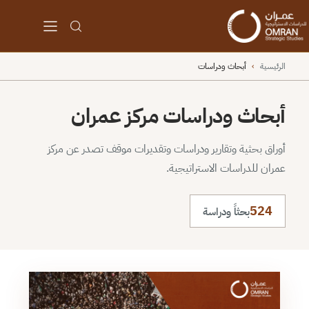
الرئيسية
›
أبحاث ودراسات
أبحاث ودراسات مركز عمران
أوراق بحثية وتقارير ودراسات وتقديرات موقف تصدر عن مركز
عمران للدراسات الاستراتيجية.
524
بحثاً ودراسة