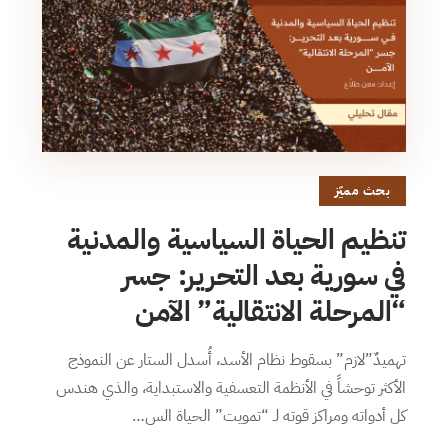
بحث مميّز
تنظيم الحياة السياسية والمدنية
في سورية بعد التحرير: جسر
“المرحلة الانتقالية” الآمن
تهميدٌ”لازم” بسقوط نظام الأسد، أُسدل الستار عن النموذج
الأكثر توحشاً في الأنظمة التعسفية والاستبداية، والذي هندس
كل أدواته ومراكز قوته لـ “تمويت” الحياة الس…