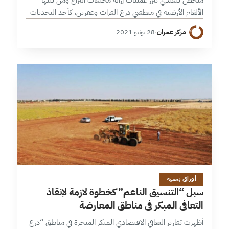
الألغام الأرضية في منطقتي درع الفرات وعفرين، كأحد التحديات
التي توجه لها الجهود في سبيل تحقيق التعافي المبكر، رغم
مركز عمران
·
28 يونيو 2021
التحديات الكبيرة…
6 دقائق
أوراق بحثية
سبل “التنسيق الناعم” كخطوة لازمة لإنقاذ
التعافي المبكر في مناطق المعارضة
أظهرت تقارير التعافي الاقتصادي المبكر المنجزة في مناطق “درع