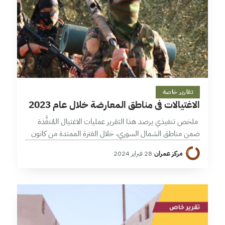
19 دقائق
تقارير خاصة
الاغتيالات في مناطق المعارضة خلال عام 2023
ملخص تنفيذي يرصد هذا التقرير عمليات الاغتيال المُنفَّذة
ضمن مناطق الشمال السوري، خلال الفترة الممتدة من كانون
الثاني/يناير وحتى كانون الأول/ديسمبر 2023، والتي بلغ عددها
مركز عمران
·
28 فبراير 2024
105عملية، خلّفت 267 ضحية بين…