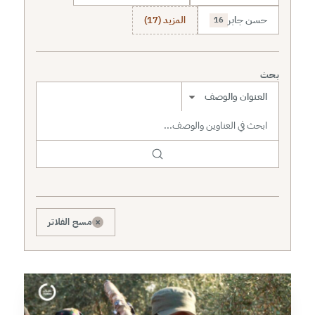
حسن جابر
المزيد (17)
16
بحث
نطاق البحث
×
مسح الفلاتر