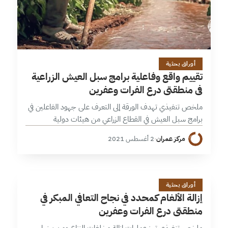
26 دقائق
أوراق بحثية
تقييم واقع وفاعلية برامج سبل العيش الزراعية
في منطقتي درع الفرات وعفرين
ملخص تنفيذي تهدف الورقة إلى التعرف على جهود الفاعلين في
برامج سبل العيش في القطاع الزراعي من هيئات دولية
ومنظمات محلية ودولية ومجالس محلية، وقياس أثر هذه
مركز عمران
·
2 أغسطس 2021
البرامج في الحياة…
إ
27 دقائق
أوراق بحثية
إزالة الألغام كمحدد في نجاح التعافي المبكر في
منطقتي درع الفرات وعفرين
ملخص تنفيذي تبرز عمليات إزالة مخلفات النزاع ومن بينها