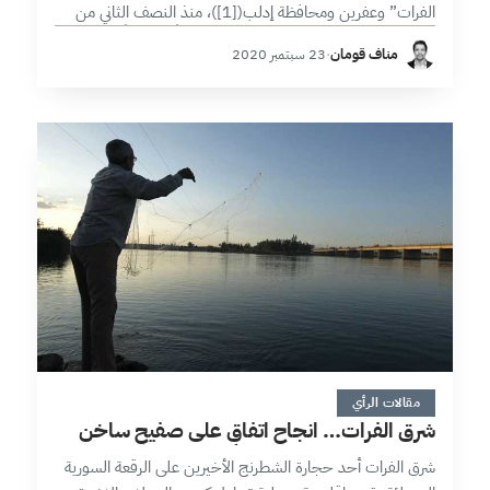
الفرات” وعفرين ومحافظة إدلب([1])، منذ النصف الثاني من
2018 وحتى النصف الأول من 2020 تطوراً ملحوظاً في حركية
مناف قومان
·
23 سبتمبر 2020
المشاريع الاقتصادية بالشكل…
8 دقائق
مقالات الرأي
شرق الفرات… انجاح اتفاقٍ على صفيحٍ ساخن
شرق الفرات أحد حجارة الشطرنج الأخيرين على الرقعة السورية