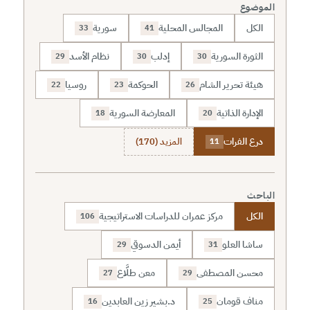
الموضوع
الكل
المجالس المحلية
سورية
33
41
الثورة السورية
إدلب
نظام الأسد
29
30
30
هيئة تحرير الشام
الحوكمة
روسيا
22
23
26
الإدارة الذاتية
المعارضة السورية
18
20
درع الفرات
المزيد (170)
11
الباحث
الكل
مركز عمران للدراسات الاستراتيجية
106
ساشا العلو
أيمن الدسوقي
29
31
محسن المصطفى
معن طلَّاع
27
29
مناف قومان
د.بشير زين العابدين
16
25