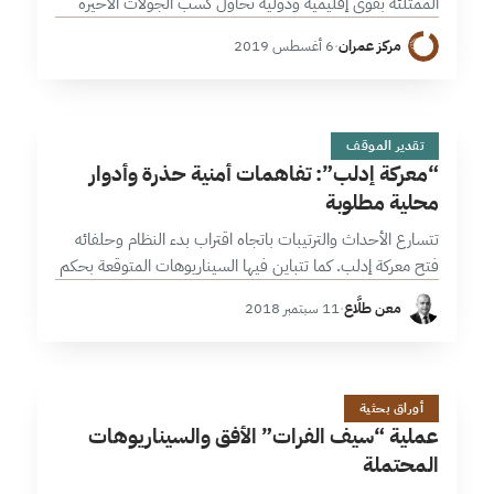
الممتلئة بقوى إقليمية ودولية تحاول كسب الجولات الاخيرة
من النزال، لربما لا تكون مغالاة إذا ما قلنا إن سياسة القوة
مركز عمران
·
6 أغسطس 2019
الثانية…
&
10 دقائق
تقدير الموقف
“معركة إدلب”: تفاهمات أمنية حذرة وأدوار
محلية مطلوبة
تتسارع الأحداث والترتيبات باتجاه اقتراب بدء النظام وحلفائه
فتح معركة إدلب. كما تتباين فيها السيناريوهات المتوقعة بحكم
اختلاف المقاربات الأمنية لفواعل الأستانة من جهة؛ واحتمالات
معن طلَّاع
·
11 سبتمبر 2018
المشهد العسكري وانزلاقاته المتوقعة من…
ع
18 دقائق
أوراق بحثية
عملية “سيف الفرات” الأفق والسيناريوهات
المحتملة