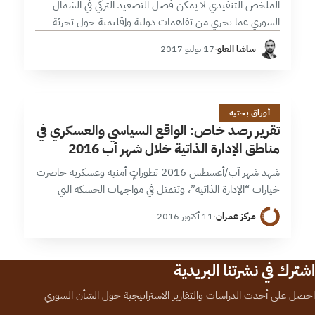
الملخص التنفيذي لا يمكن فصل التصعيد التركي في الشمال
السوري عما يجري من تفاهمات دولية وإقليمية حول تجزئة
المسار العسكري في سورية إلى مناطق خفض توتر؛ تفضي إلى
ساشا العلو
·
17 يوليو 2017
مناطق نفوذ…
ت
33 دقائق
أوراق بحثية
تقرير رصد خاص: الواقع السياسي والعسكري في
مناطق الإدارة الذاتية خلال شهر أب 2016
شهد شهر آب/أغسطس 2016 تطوراتٍ أمنية وعسكرية حاصرت
خيارات “الإدارة الذاتية”، وتتمثل في مواجهات الحسكة التي
استعمل فيها النظام الطائرات الحربية والمدفعية الثقيلة لأول
مركز عمران
·
11 أكتوبر 2016
مرة مهدداً بشل الحياة الإدارية في…
اشترك في نشرتنا البريدية
احصل على أحدث الدراسات والتقارير الاستراتيجية حول الشأن السوري