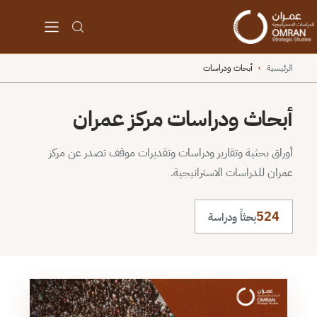
الرئيسية
›
أبحاث ودراسات
أبحاث ودراسات مركز عمران
أوراق بحثية وتقارير ودراسات وتقديرات موقف تصدر عن مركز
عمران للدراسات الاستراتيجية.
524
بحثاً ودراسة