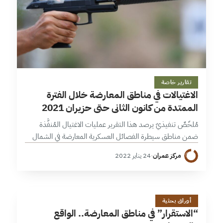
17 دقائق
تقارير خاصة
الاغتيالات في مناطق المعارضة خلال الفترة
الممتدة من كانون الثاني حتى حزيران 2021
مُلخّصٌ تنفيذيّ يرصد هذا التقرير عمليات الاغتيال المُنفَّذة
ضمن مناطق سيطرة الفصائل العسكرية المعارضة في الشمال
السوري، خلال الفترة الممتدة من كانون الثاني/ يناير وحتى
مركز عمران
·
24 يناير 2022
حزيران/ يونيو 2021، والتي بلغ…
&
9 دقائق
أوراق بحثية
“الاستقرار” في مناطق المعارضة.. الواقع