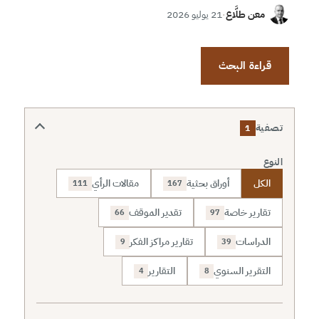
معن طلَّاع
·
21 يوليو 2026
قراءة البحث
تصفية
1
النوع
الكل
أوراق بحثية
مقالات الرأي
111
167
تقارير خاصة
تقدير الموقف
66
97
الدراسات
تقارير مراكز الفكر
9
39
التقرير السنوي
التقارير
4
8