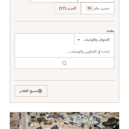
حسن جابر
المزيد (17)
16
بحث
نطاق البحث
×
مسح الفلاتر