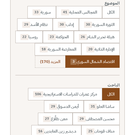
الموضوع
الكل
المجالس المحلية
سورية
33
41
الثورة السورية
إدلب
نظام الأسد
29
30
30
هيئة تحرير الشام
الحوكمة
روسيا
22
23
26
الإدارة الذاتية
المعارضة السورية
18
20
اقتصاد الشمال السوري
المزيد (170)
3
الباحث
الكل
مركز عمران للدراسات الاستراتيجية
106
ساشا العلو
أيمن الدسوقي
29
31
محسن المصطفى
معن طلَّاع
27
29
مناف قومان
د.بشير زين العابدين
16
25