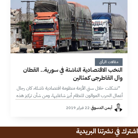
8 دقائق
مقالات الرأي
النخب الاقتصادية الناشئة في سورية.. القطان
وآل القاطرجي كمثالين
“تشكلت خلال سني الأزمة منظومة اقتصادية ناشئة، كان رجال
أعمال الحرب الموالون للنظام أبرز شاغليها، ومن شأن تركيز هذه
النخب استثماراتها على القطاعات الخدمية والريعية كنظرائهم
أيمن الدسوقي
·
22 فبراير 2019
من نخبة ما…
اشترك في نشرتنا البريدية