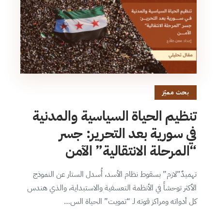
بحث مميّز
تنظيم الحياة السياسية والمدنية
في سورية بعد التحرير: جسر
“المرحلة الانتقالية” الآمن
تهميدٌ”لازم” بسقوط نظام الأسد، أُسدل الستار عن النموذج
الأكثر توحشاً في الأنظمة التعسفية والاستبداية، والذي هندس
كل أدواته ومراكز قوته لـ “تمويت” الحياة الس…