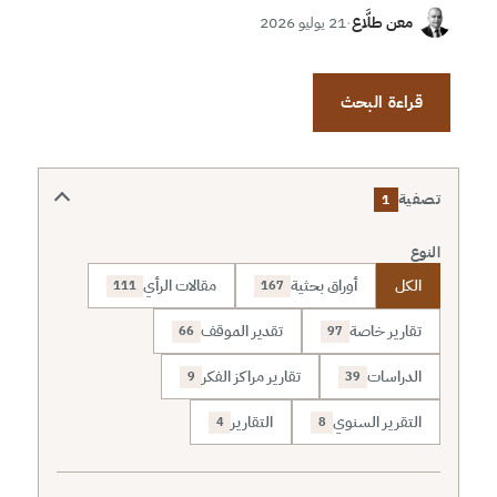
معن طلَّاع
·
21 يوليو 2026
قراءة البحث
تصفية
1
النوع
الكل
أوراق بحثية
مقالات الرأي
111
167
تقارير خاصة
تقدير الموقف
66
97
الدراسات
تقارير مراكز الفكر
9
39
التقرير السنوي
التقارير
4
8