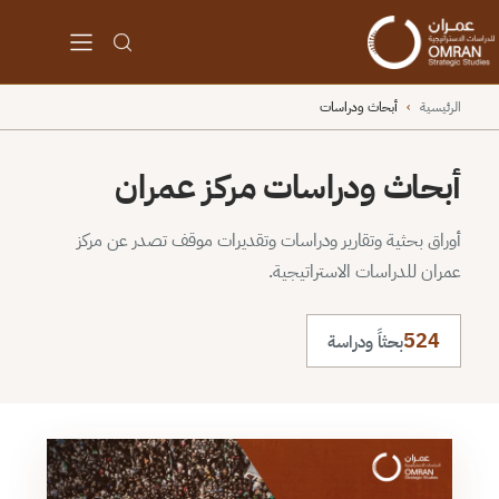
الرئيسية
›
أبحاث ودراسات
أبحاث ودراسات مركز عمران
أوراق بحثية وتقارير ودراسات وتقديرات موقف تصدر عن مركز
عمران للدراسات الاستراتيجية.
524
بحثاً ودراسة