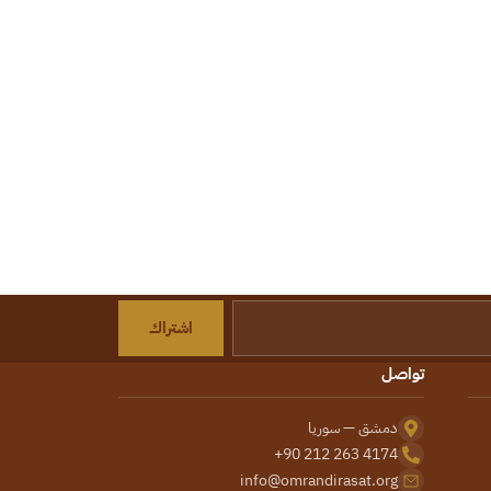
اشتراك
تواصل
دمشق — سوريا
+90 212 263 4174
info@omrandirasat.org