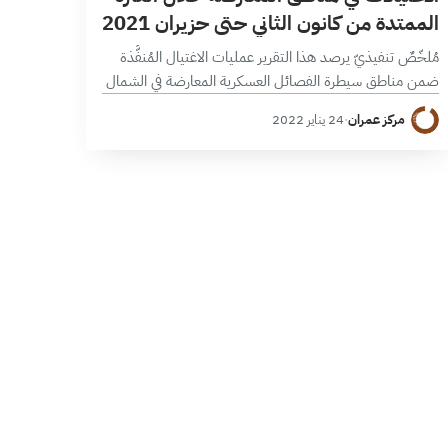
الممتدة من كانون الثاني حتى حزيران 2021
مُلخّصٌ تنفيذيّ يرصد هذا التقرير عمليات الاغتيال المُنفَّذة
ضمن مناطق سيطرة الفصائل العسكرية المعارضة في الشمال
السوري، خلال الفترة الممتدة من كانون الثاني/ يناير وحتى
مركز عمران
·
24 يناير 2022
حزيران/ يونيو 2021، والتي بلغ…