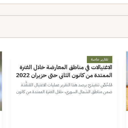
ا
17 دقائق
تقارير خاصة
الاغتيالات في مناطق المعارضة خلال الفترة
الممتدة من كانون الثاني حتى حزيران 2022
مُلخّصٌ تنفيذيّ يرصد هذا التقرير عمليات الاغتيال المُنفَّذة
ضمن مناطق الشمال السوري، خلال الفترة الممتدة من كانون
الثاني/يناير وحتى حزيران/يونيو، والتي بلغ عددها 70 عملية،
خلّفت 263 ضحية بين قتيل…