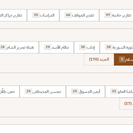
تقارير خاصة
تقدير الموقف
الدراسات
تقارير مراكز الف
39
66
97
ثورة السورية
إدلب
نظام الأسد
هيئة تحرير الشام
26
29
30
30
سلام
المزيد (170)
5
شا العلو
أيمن الدسوقي
محسن المصطفى
معن طلَّا
29
29
31
1)