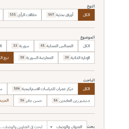
النوع
الكل
أوراق بحثية
مقالات الرأي
111
167
الموضوع
الكل
المجالس المحلية
سورية
ال
33
41
الإدارة الذاتية
المعارضة السورية
نبع ال
18
20
الباحث
الكل
مركز عمران للدراسات الاستراتيجية
سا
106
د.بشير زين العابدين
حسن جابر
المزيد (7
16
16
بحث