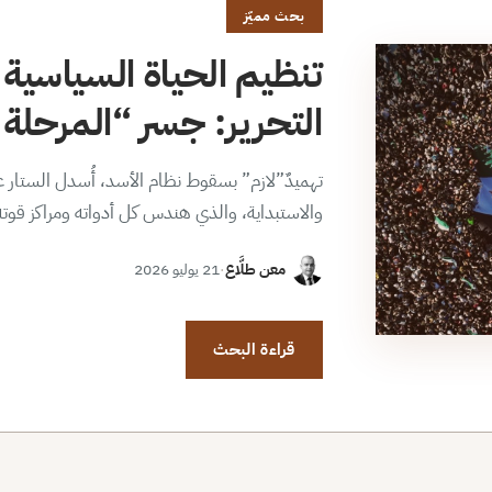
بحث مميّز
تنظيم الحياة السياسية 
التحرير: جسر “المرحلة ا
تهميدٌ”لازم” بسقوط نظام الأسد، أُسدل الستار عن
والاستبداية، والذي هندس كل أدواته ومراكز قوت
معن طلَّاع
·
21 يوليو 2026
قراءة البحث