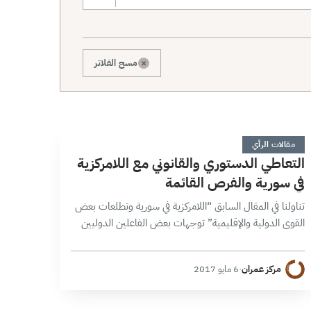
×
مسح الفلاتر
ا
6 دقائق
مقالات الرأي
التعاطي الدستوري والقانوني مع اللامركزية
في سورية والفرص القائمة
تناولنا في المقال السابق “اللامركزية في سورية وتطلعات بعض
القوى الدولية والإقليمية” توجهات بعض الفاعلين الدوليين
والإقليميين بالنسبة لملف اللامركزية في سورية، ونستعرض في
هذا المقال التوجهات اللامركزية في الدساتير…
مركز عمران
·
6 مايو 2017