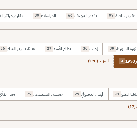
تقارير خاصة
تقدير الموقف
الدراسات
تقارير مراكز الف
39
66
97
ثورة السورية
إدلب
نظام الأسد
هيئة تحرير الشام
26
29
30
30
1
المزيد (170)
3
شا العلو
أيمن الدسوقي
محسن المصطفى
معن طلَّا
29
29
31
1)