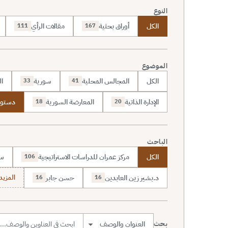
النوع
الكل
أوراق بحثية
مقالات الرأي
111
167
الموضوع
الكل
المجالس المحلية
سورية
ال
33
41
الإدارة الذاتية
المعارضة السورية
دستور 950
18
20
الباحث
الكل
مركز عمران للدراسات الاستراتيجية
سا
106
د.بشير زين العابدين
حسن جابر
المزيد (7
16
16
بحث