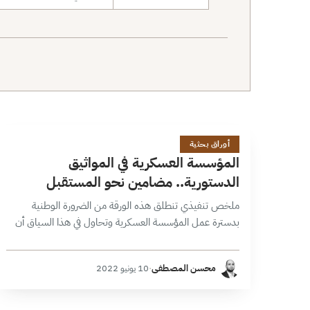
نطاق البحث
ا
47 دقائق
أوراق بحثية
المؤسسة العسكرية في المواثيق
الدستورية.. مضامين نحو المستقبل
ملخص تنفيذي تنطلق هذه الورقة من الضرورة الوطنية
بدسترة عمل المؤسسة العسكرية وتحاول في هذا السياق أن
تتبع القواعد الدستورية والقانونية التي تتحرك بموجبها
المؤسسة العسكرية بدءاً من دستور 1920…
محسن المصطفى
·
10 يونيو 2022