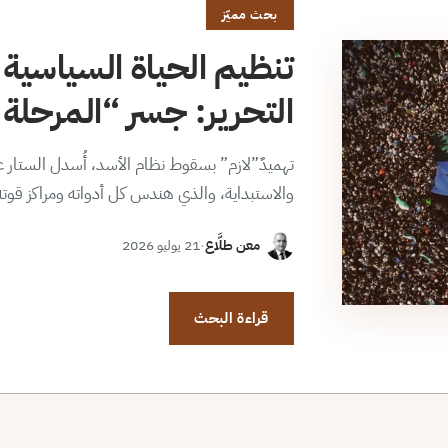
بحث مميّز
تنظيم الحياة السياسية 
التحرير: جسر “المرحلة ا
تهميدٌ”لازم” بسقوط نظام الأسد، أُسدل الستار عن
والاستبداية، والذي هندس كل أدواته ومراكز قوت
معن طلَّاع
·
21 يوليو 2026
قراءة البحث