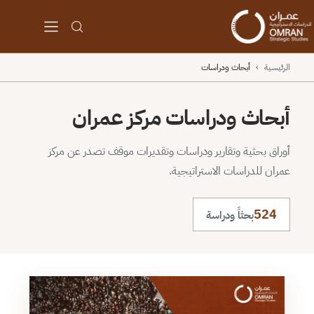
الرئيسية
›
أبحاث ودراسات
أبحاث ودراسات مركز عمران
أوراق بحثية وتقارير ودراسات وتقديرات موقف تصدر عن مركز
عمران للدراسات الاستراتيجية.
524
بحثاً ودراسة