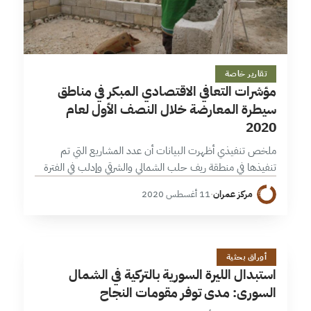
17 دقائق
تقارير خاصة
مؤشرات التعافي الاقتصادي المبكر في مناطق
سيطرة المعارضة خلال النصف الأول لعام
2020
ملخص تنفيذي أظهرت البيانات أن عدد المشاريع التي تم
تنفيذها في منطقة ريف حلب الشمالي والشرقي وإدلب في الفترة
الممتدة من 1 كانون الثاني حتى 30 حزيران 2020 نحو 457…
مركز عمران
·
11 أغسطس 2020
ا
19 دقائق
أوراق بحثية
استبدال الليرة السورية بالتركية في الشمال
السوري: مدى توفر مقومات النجاح