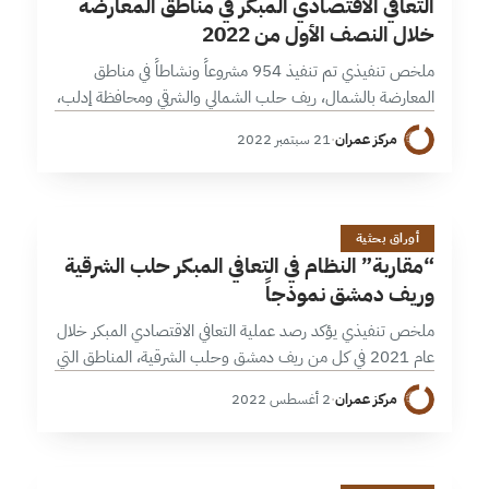
التعافي الاقتصادي المبكر في مناطق المعارضة
خلال النصف الأول من 2022
ملخص تنفيذي تم تنفيذ 954 مشروعاً ونشاطاً في مناطق
المعارضة بالشمال، ريف حلب الشمالي والشرقي ومحافظة إدلب،
خلال النصف الأول من 2022، بارتفاع عن النصف الثاني 2021
مركز عمران
·
21 سبتمبر 2022
بنسبة 24% و9%…
&
11 دقائق
أوراق بحثية
“مقاربة” النظام في التعافي المبكر حلب الشرقية
وريف دمشق نموذجاً
ملخص تنفيذي يؤكد رصد عملية التعافي الاقتصادي المبكر خلال
عام 2021 في كل من ريف دمشق وحلب الشرقية، المناطق التي
استعاد النظام السيطرة عليها، على تواضع العدد الإجمالي
مركز عمران
·
2 أغسطس 2022
للمشاريع المنفّذة؛…
27 دقائق