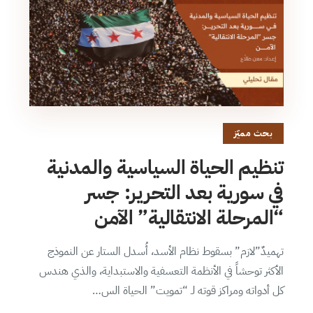
بحث مميّز
تنظيم الحياة السياسية والمدنية
في سورية بعد التحرير: جسر
“المرحلة الانتقالية” الآمن
تهميدٌ”لازم” بسقوط نظام الأسد، أُسدل الستار عن النموذج
الأكثر توحشاً في الأنظمة التعسفية والاستبداية، والذي هندس
كل أدواته ومراكز قوته لـ “تمويت” الحياة الس…