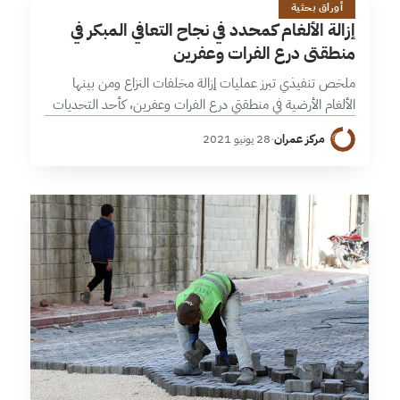
إ
أوراق بحثية
إزالة الألغام كمحدد في نجاح التعافي المبكر في
منطقتي درع الفرات وعفرين
ملخص تنفيذي تبرز عمليات إزالة مخلفات النزاع ومن بينها
الألغام الأرضية في منطقتي درع الفرات وعفرين، كأحد التحديات
التي توجه لها الجهود في سبيل تحقيق التعافي المبكر، رغم
مركز عمران
·
28 يونيو 2021
التحديات الكبيرة…