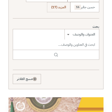
حسن جابر
المزيد (17)
16
بحث
نطاق البحث
×
مسح الفلاتر