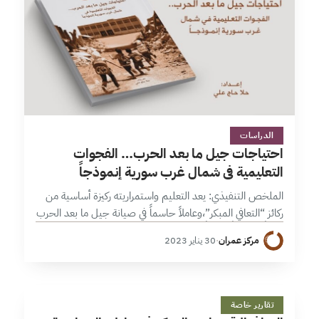
4 دقائق
الدراسات
احتياجات جيل ما بعد الحرب… الفجوات
التعليمية في شمال غرب سورية إنموذجاً
الملخص التنفيذي: يعد التعليم واستمراريته ركيزة أساسية من
ركائز “التعافي المبكر”،وعاملاً حاسماً في صيانة جيل ما بعد الحرب
فكرياً ومعرفياً، ونظراً إلى دوره النوعي في تحقيق مستوى عالٍ من
مركز عمران
·
30 يناير 2023
الاستقرار…
ا
11 دقائق
تقارير خاصة