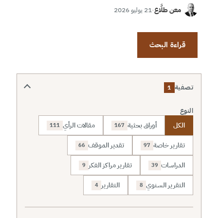
معن طلَّاع
·
21 يوليو 2026
قراءة البحث
تصفية
1
النوع
الكل
أوراق بحثية
مقالات الرأي
111
167
تقارير خاصة
تقدير الموقف
66
97
الدراسات
تقارير مراكز الفكر
9
39
التقرير السنوي
التقارير
4
8