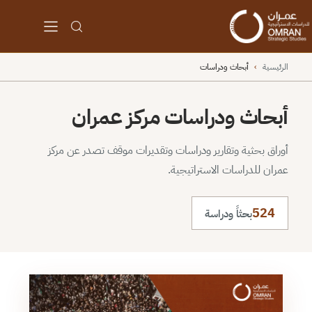
الرئيسية
›
أبحاث ودراسات
أبحاث ودراسات مركز عمران
أوراق بحثية وتقارير ودراسات وتقديرات موقف تصدر عن مركز
عمران للدراسات الاستراتيجية.
524
بحثاً ودراسة