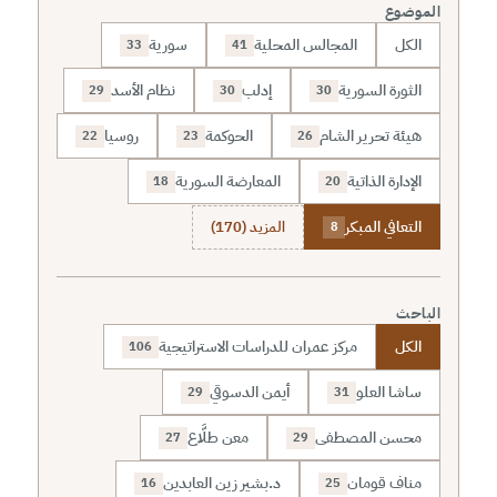
الموضوع
الكل
المجالس المحلية
سورية
33
41
الثورة السورية
إدلب
نظام الأسد
29
30
30
هيئة تحرير الشام
الحوكمة
روسيا
22
23
26
الإدارة الذاتية
المعارضة السورية
18
20
التعافي المبكر
المزيد (170)
8
الباحث
الكل
مركز عمران للدراسات الاستراتيجية
106
ساشا العلو
أيمن الدسوقي
29
31
محسن المصطفى
معن طلَّاع
27
29
مناف قومان
د.بشير زين العابدين
16
25