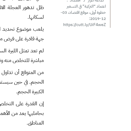
“صاغة أعزاز” لـ “اقتصاد”:
ظل تدهور العجلة الاقت
اعتماد “التركية” في التسعير
خطوة أولى، موقع اقتصاد، 03-
لسكانها.
12-2019:
https://cutt.ly/UiF4weZ
يلعب موضوع تحديد الأج
جهة قادرة على فرض منح أ
لم تعد تمثل الليرة ال
مباشرة للتخلص منه وتبد
من المتوقع أن تداول ال
الحجم. في حين سيستمر 
الكبيرة الحجم.
إن القدرة على التخلص
بحامليها يعد من الأه
المناطق.