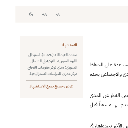
A+
A-
الاستشهاد
محمد العبد الله (2020). استبدال
الليرة السورية بالتركية في الشمال
لمساعدة على الحفاظ
السوري: مدى توفر مقومات النجاح.
ي والاجتماعي بحده
مركز عمران للدراسات الاستراتيجية.
عرض جميع صيغ الاستشهاد
غض النظر عن المدى
يام بها مسبقاً قبل
الآخر بجدواها، في