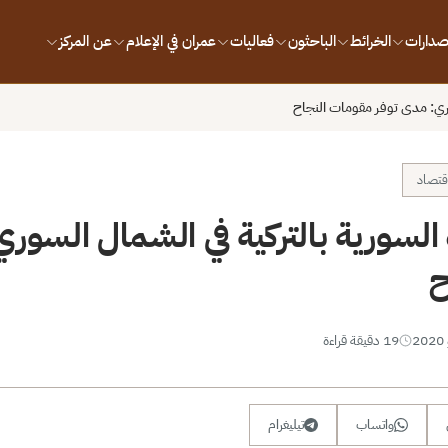
إصدارات
الخرائط
الباحثون
فعاليات
عمران في الإعلام
عن المركز
سوري: مدى توفر مقومات النجاح
اقتصاد
 السورية بالتركية في الشمال السور
ح
19 دقيقة قراءة
واتساب
تيليغرام