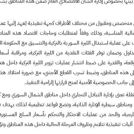
ا بينها بخصوص إدارة الشأن الاقتصادي العام ضمن هذه المناطق بشكل
ي متخصص ومقبول من مختلف الأطراف كجهة تنفيذية يُعهد إليها عملي
مالية المناسبة، وذلك وفقاً لمتطلبات وحاجات اقتصاد هذه المناط
 على عملية استبدال الليرة السورية بالتركية والتنسيق مع الحكومة 
اول وضمان توفر الفئات النقدية من الليرة التركية، ومراقبة أسع
قعة، والقدرة على ضبط انتشار عمليات تزوير الليرة التركية داخل هذ
إلى هذه المناطق، وضبط تسرب القطع الأجنبي، مع ضرورة امتلاك هذ
ى جانب الخصوصية الأمنية لمنح قرارتها إلزامية التنفيذ.
لة تعنى بإدارة التبادل التجاري داخل مناطق الشمال السوري ومع ك
ومناطق سيطرة الإدارة الذاتية، وتضع قواعد تنظيمية لذلك بهدف ت
خارجية، والحد من عمليات الاحتكار والتحكم بأسعار السلع المستو
آليات تنفيذية تتلاءم وظروف المرحلة الحالية داخل هذه المناطق وتؤد