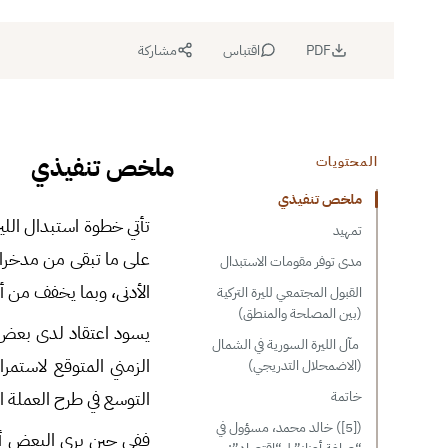
PDF
اقتباس
مشاركة
ملخص تنفيذي
المحتويات
ملخص تنفيذي
تأتي خطوة استبدال الل
تمهيد
على ما تبقى من مدخرات
مدى توفر مقومات الاستبدال
الأدنى، وبما يخفف من أ
القبول المجتمعي لليرة التركية
(بين المصلحة والمنطق)
يسود اعتقاد لدى بعض 
مآل الليرة السورية في الشمال
الزمني المتوقع لاستمرا
(الاضمحلال التدريجي)
التوسع في طرح العملة ا
خاتمة
([5]) خالد محمد، مسؤول في
ففي حين يرى البعض أن 