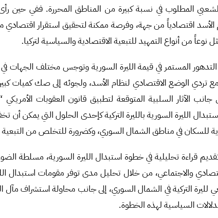
لشعبي المطلوب في نسبة كبيرة من المناطق المحررة. ففي حين رأى م
الأسد اقتصادياً من جهة، وفرصة ممكنة لتحقيق استقرار اقتصادي 
ل نوعاً من أنواع التمهيد للتبعية الاقتصادية والسياسية لتركيا.
التدهور المستمر في قيمة الليرة السورية وتوجس مختلف الجهات في
مع تردي الوضع الاقتصادي لنظام الأسد، ولجوئه إلى صك كميات كبيرة
 جانب الآثار السلبية المتوقعة لتطبيق قانون العقوبات الأمريكي
ستبدال الليرة السورية بالليرة التركية كإحدى الحلول التي يمكن أن 
دية للسكان في مناطق الشمال السوري، وكضرورة للتخلص من التبعية ا
قديم قراءة تحليلية في خطوة استبدال الليرة السورية، مسلطة الض
تصادي والاجتماعي، من خلال تحليل مدى توفر مقومات استبدال الليرة
 لليرة التركية في الشمال السوري، إلى جانب محاولة استشراف مآل الل
لدلالات السياسية لهذه الخطوة.