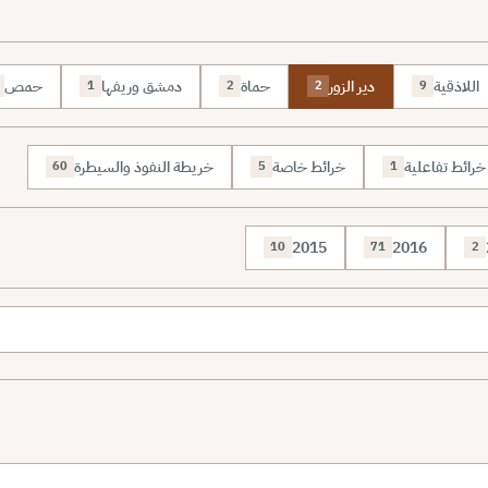
اللاذقية
دير الزور
حماة
دمشق وريفها
حمص
1
2
2
9
خرائط تفاعلية
خرائط خاصة
خريطة النفوذ والسيطرة
60
5
1
2015
2016
10
71
2