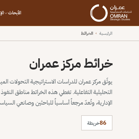
الأبحاث
ال
الرئيسية
الخرائط
›
خرائط مركز عمران
يوثّق مركز عمران للدراسات الاستراتيجية التحولات الم
التحليلية التفاعلية. تغطي هذه الخرائط مناطق النف
الإدارية، وتُعدّ مرجعاً أساسياً للباحثين وصانعي السيا
86
خريطة