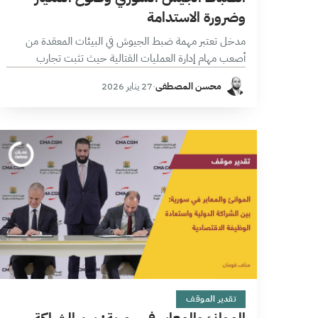
وضرورة الاستدامة
مدخل تعتبر مهمة ضبط الجيوش في البيئات المعقدة من
أصعب مهام إدارة العمليات القتالية حيث تثبت تجارب
الجيوش الكبرى، ومنها الجيش الأمريكي في العراق وأفغانستان
محسن المصطفى
·
27 يناير 2026
أن الانضباط لا يتولد تلقائياً…
9 دقائق
تقدير الموقف
الموانئ والمعابر في سورية: بين الشراكة