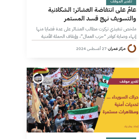
تقدير الموقف
عامٌ على انتفاضة العشائر: الشكلانية
والتسويف نهج قسد المستمر
ملخص تنفيذي تركزت مطالب العشائر على عدة قضايا منها
إنهاء وصاية كوادر “حزب العمال”، وإيقاف الحملة الأمنية
وفتح تحقيق بالانتهاكات، إضافة لمطالب سياسية كالسماح
مركز عمران
·
27 أغسطس 2024
بالحراك المدني والسياسي ناهيك عن المطالب…
11 دقائق