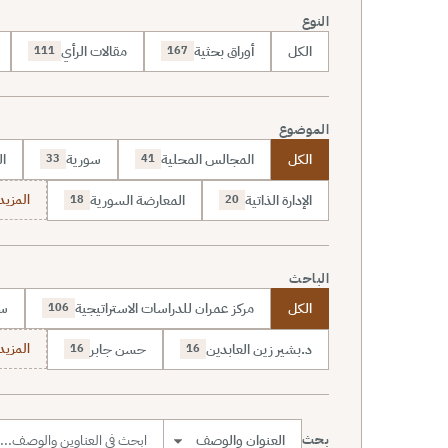
النوع
الكل
أوراق بحثية
مقالات الرأي
111
167
الموضوع
الكل
المجالس المحلية
سورية
ال
33
41
الإدارة الذاتية
المعارضة السورية
المزيد (70
18
20
الباحث
الكل
مركز عمران للدراسات الاستراتيجية
سا
106
د.بشير زين العابدين
حسن جابر
المزيد (7
16
16
بحث