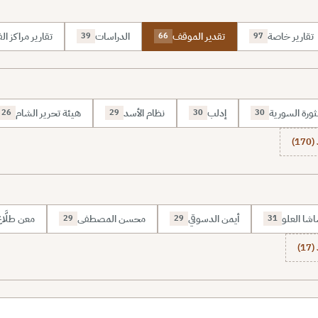
تقارير خاصة
تقدير الموقف
الدراسات
تقارير مراكز الف
39
66
97
ثورة السورية
إدلب
نظام الأسد
هيئة تحرير الشام
26
29
30
30
1)
شا العلو
أيمن الدسوقي
محسن المصطفى
معن طلَّا
29
29
31
1)