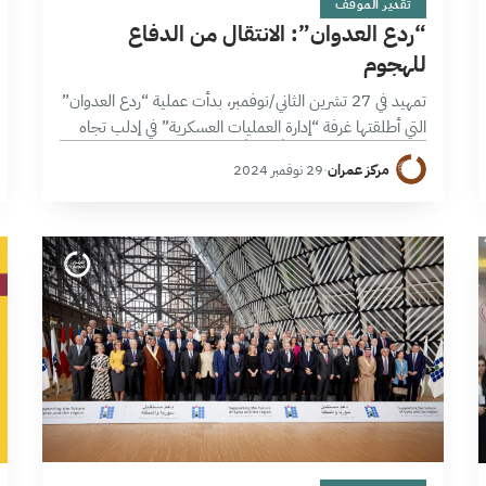
تقدير الموقف
“ردع العدوان”: الانتقال من الدفاع
للهجوم
تمهيد في 27 تشرين الثاني/نوفمبر، بدأت عملية “ردع العدوان”
التي أطلقتها غرفة “إدارة العمليات العسكرية” في إدلب تجاه
مدينة حلب محرزةً تقدُّماً سريعاً من عدة محاور، ليدخل النزاع
مركز عمران
·
29 نوفمبر 2024
السوري في…
6 دقائق