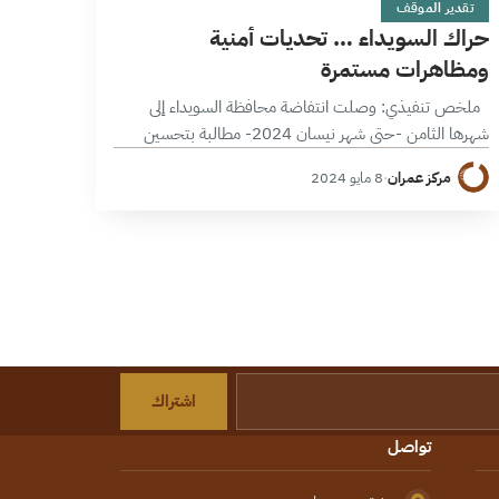
تقدير الموقف
حراك السويداء … تحديات أمنية
ومظاهرات مستمرة
ملخص تنفيذي: وصلت انتفاضة محافظة السويداء إلى
شهرها الثامن -حتى شهر نيسان 2024- مطالبة بتحسين
الوضع الاقتصادي والانتقال السياسي في سورية عبر تطبيق
مركز عمران
·
8 مايو 2024
القرار 2254، إذ نادت المظاهرات بإسقاط…
اشتراك
تواصل