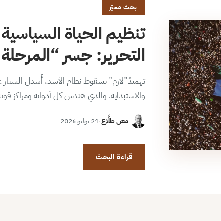
بحث مميّز
تنظيم الحياة السياسية 
التحرير: جسر “المرحلة ا
تهميدٌ”لازم” بسقوط نظام الأسد، أُسدل الستار عن
والاستبداية، والذي هندس كل أدواته ومراكز قوت
معن طلَّاع
·
21 يوليو 2026
قراءة البحث