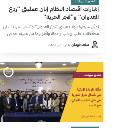
تقدير الموقف
إشارات اقتصاد النظام إبان عمليتي “ردع
العدوان” و”فجر الحرية”
تمثّل سيطرة قوات غرفتي “ردع العدوان” و”فجر الحرية” على
محافظات حلب وإدلب وحماة واقترابهما من مدينة حمص
ضمن عملية “ردع العدوان”، نقطة تحول استراتيجية في
مناف قومان
·
6 ديسمبر 2024
المشهد السوري بعد أن اتسم…
8 دقائق