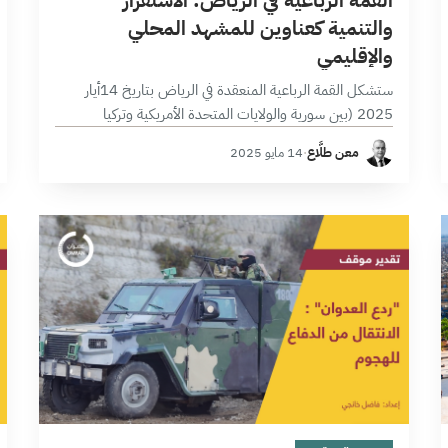
والتنمية كعناوين للمشهد المحلي
والإقليمي
ستشكل القمة الرباعية المنعقدة في الرياض بتاريخ 14أيار
2025 (بين سورية والولايات المتحدة الأمريكية وتركيا
والمملكة العربية السعودية) نقطة تحول بارزة في أطر التفاعلات
معن طلَّاع
·
14 مايو 2025
السياسية الإقليمية، كونها تؤسس لديناميات تعاطٍ…
7 دقائق