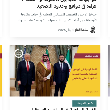
قراءة في دوافع وحدود التصعيد
مدخل لا يبدو التصعيد العسكري المباشر في حلب وانفجار
الأوضاع بين قوات “سوريا الديمقراطية” والحكومة السورية
مُستغرباً، بقدر ما بدا متوقعاً وفقاً للمعطيات السياسية
ساشا العلو
·
8 يناير 2026
والعسكرية الأخيرة، خاصة بعد مناوشات وحوادث…
5 دقائق
تقدير الموقف
القمة الرباعية في الرياض: الاستقرار