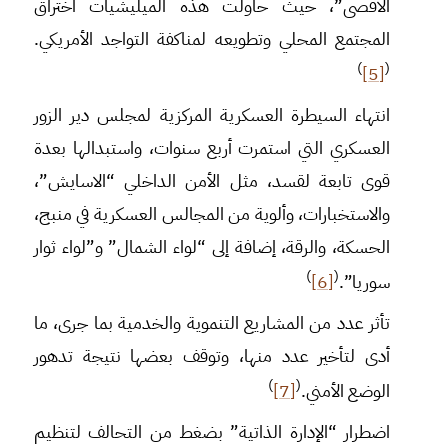
الأقصى”، حيث حاولت هذه الميليشيات اختراق
المجتمع المحلي وتطويعه لمناكفة التواجد الأمريكي.
)
(
[5]
انتهاء السيطرة العسكرية المركزية لمجلس دير الزور
العسكري التي استمرت أربع سنوات، واستبدالها بعدة
قوى تابعة لقسد، مثل الأمن الداخلي “الاسايش”،
والاستخبارات، وألوية من المجالس العسكرية في منبج،
الحسكة، والرقة، إضافة إلى “لواء الشمال” و”لواء ثوار
)
(
سوريا”.
[6]
تأثر عدد من المشاريع التنموية والخدمية بما جرى، ما
أدى لتأخير عدد منها، وتوقف بعضها نتيجة تدهور
)
(
الوضع الأمني.
[7]
اضطرار “الإدارة الذاتية” بضغط من التحالف لتنظيم