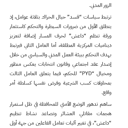
الزور المدني.
ترتبط سياسات “قسد” حيال الحراك بثلاثة عوامل، إذ
ينطلق الأول من ضرورات السيطرة والتحكم كاستثمار
ورقة تنظم “داعش” لحرف المسار إضافة لتعزيز
ديناميات المركزية المطلقة، أما العامل الثاني فيرتبط
بهدف التحكم ببيئة العمل المدني والسياسي من خلال
إصدار عقد اجتماعي وقانون انتخابات يعكس منظور
ومخيال “PYD” للحكم، فيما يتعلق العامل الثالث
بمحاولات كسب الشرعية وفرض نفسها كسلطة أمر
واقع.
ساهم تدهور الوضع الأمني للمحافظة في ظل استمرار
هجمات مقاتلي العشائر وتصاعد نشاط تنظيم
“داعش”، في تغيير آليات تعامل الفاعلين من جهة أولى