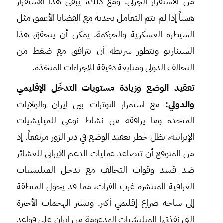
من الاستقرار الجزئي. ومع ذلك، يبقى هذا الاستقرار
هشاً إذا لم يتم التعامل بجدية مع القضايا الأعمق مثل
السيطرة العسكرية والحوكمة. يمكن أن يتحقق هذا
السيناريو ويتطور شريطة أن يترافق مع ضغط من
التحالف الدولي ومتابعة دقيقة للإجراءات المتخذة.
تعقيد الوضع وزيادة مستويات التدخّل الإقليمي
والدولي:
مع استمرار التوترات بين إيران والولايات
المتحدة وما يرافقه من نشاط نوعي للميليشيات
الإيرانية، يظل خطر تعقيد الوضع في دير الزور مرتفعاً. إذ
من المتوقع أن تتصاعد عمليات الدعم الإيراني للعشائر
ضد قسد وقوات التحالف مع تدخل الميليشيات
العراقية المنتشرة غرب الفرات، مما قد يحول المنطقة
إلى ساحة صراع إقليمي أكبر. وتشير الهجمات الأخيرة
التي نفذتها الميليشيات المدعومة من إيران على قواعد