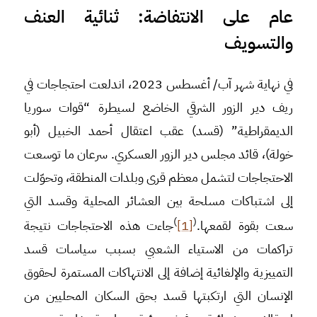
عام على الانتفاضة: ثنائية العنف
والتسويف
في نهاية شهر آب/ أغسطس 2023، اندلعت احتجاجات في
ريف دير الزور الشرقي الخاضع لسيطرة “قوات سوريا
الديمقراطية” (قسد) عقب اعتقال أحمد الخبيل (أبو
خولة)، قائد مجلس دير الزور العسكري. سرعان ما توسعت
الاحتجاجات لتشمل معظم قرى وبلدات المنطقة، وتحوّلت
إلى اشتباكات مسلحة بين العشائر المحلية وقسد التي
)
(
سعت بقوة لقمعها.
[1]
جاءت هذه الاحتجاجات نتيجة
تراكمات من الاستياء الشعبي بسبب سياسات قسد
التمييزية والإلغائية إضافة إلى الانتهاكات المستمرة لحقوق
الإنسان التي ارتكبتها قسد بحق السكان المحليين من