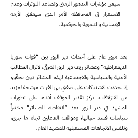
سيعزز مؤشرات التدهور الزمني وتصاعد التوترات وعدم
الاستقرار في المحافظة الأمر الذي سيعمّق الأزمة
الإنسانية والتنموية والحوكمية.
بعد مرور عام على أحداث دير الزور بين “قوات سوريا
الديمقراطية” وعشائر ريف دير الزور الشرقي، لاتزال المطالب
الأمنية والسياسية والاجتماعية لهذه العشائر دون تحقّق،
إذ تجددت الاشتباكات على ضفتي نهر الفرات مرشحة لمزيد
من الانزلاقات، يركز تقدير الموقف أدناه، على تطورات
المشهد في دير الزور بعد “انتفاضة العشائر” مختبراً
سياسات قسد حيالها، ومواقف الفاعلين تجاه ما جرى،
وتلمّس الاتجاهات المستقبلية للمشهد العام.