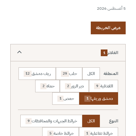
5 أغسطس 2026
عرض الخريطة
الفلاتر
1
المنطقة
الكل
حلب
ريف دمشق
12
29
اللاذقية
دير الزور
حماة
2
2
9
دمشق وريفها
حمص
1
1
النوع
الكل
خرائط الجبهات والمحافظات
9
خرائط تفاعلية
خرائط خاصة
5
1