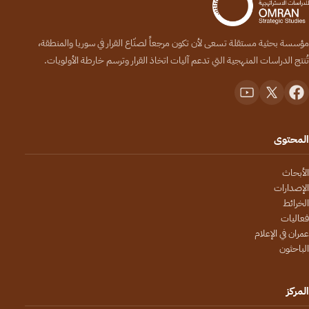
مؤسسة بحثية مستقلة تسعى لأن تكون مرجعاً لصنّاع القرار في سوريا والمنطقة،
تُنتج الدراسات المنهجية التي تدعم آليات اتخاذ القرار وترسم خارطة الأولويات.
المحتوى
الأبحاث
الإصدارات
الخرائط
فعاليات
عمران في الإعلام
الباحثون
المركز