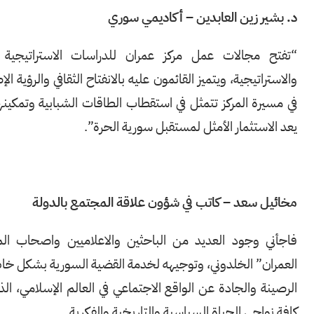
د. بشير زين العابدين – أكاديمي سوري
“تفتح مجالات عمل مركز عمران للدراسات الاستراتيجية آف
والاستراتيجية، ويتميز القائمون عليه بالانفتاح الثقافي والرؤية الإ
في مسيرة المركز تتمثل في استقطاب الطاقات الشبابية وتمكينه
يعد الاستثمار الأمثل لمستقبل سورية الحرة”.
مخائيل سعد – كاتب في شؤون علاقة المجتمع بالدولة
فاجأني وجود العديد من الباحثين والاعلاميين واصحاب الم
العمران” الخلدوني، وتوجيهه لخدمة القضية السورية بشكل خاص
الرصينة والجادة عن الواقع الاجتماعي في العالم الإسلامي، 
كافة نواحي الحياة السياسية والتاريخية والفكرية.