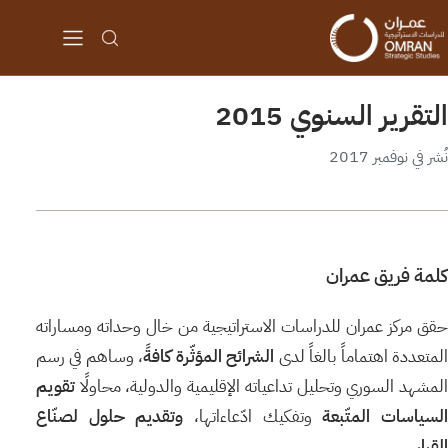
التقرير السنوي 2015
نُشر في نوفمبر 2017
كلمة فريق عمران
حقق مركز عمران للدراسات الاستراتيجية من خال وحداته ومساراته
لمتعددة اهتماماً بالغاً لدى
الشرائح المؤثّرة كافةً
، وساهم في رسم
المشهد السوري وتحليل تداعياته الإقليمية والدولية، محاولًا
تقويم
لسياسات المتّبعة
وتفكيك ادّعاءاتها،
وتقديم حلول لصنّاع
القرار.