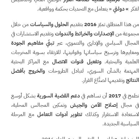
لفكر
»
دولتي
« يتعامل مع التحديات بحكمة وواقعية.
ن هذا المنطلق تميّز
2016
بتقديم
الحلول
والسياسات
من خلال
جموعة من
الإصدارات
والخرائط
والندوات
وتقديم الاستشارات في
لمجال السياسي والإداري والتنموي، عبر
تبنّي
مفاهيم
الجودة
ومعاييرها وترسيخ سياساتها وقوانينها، للارتقاء بسوية المخرجات
لعلمية والبحثية.
وتفعيل
قنوات
الاتصال
مع المراكز البحثية
لمهتمة بالشأن السوري، لتبادل الطروحات
والخروج
بأفضل
النتائج
وتقديمها لصنَّاع القرار.
طمح في
2017
أن نساهم في
دعم
القضية
السورية
بشكل أوسع
ي مجال
إصلاح
الأمن
والجيش
وتمكين المجالس المحلية،
استعادة الاستقرار وكذلك
تطوير
أدوات
التعامل
مع المرحلة
السياسية الجديدة.