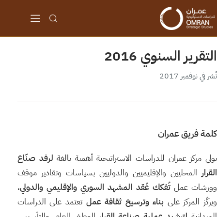
التقرير السنوي 2016
نُشر في نوفمبر 2017
كلمة فريق عمران
ولي مركز عمران للدراسات الاستراتيجية أهمية بالغة
لرفد
صنّاع
القرار
المحليين والإقليميين والدوليين بسياسات وتقادير موقف
ورشات عمل
تُفكك
عُقد
المشهد
السوري
والإقليمي
والدولي
.
يركّز المركز على
بناء
وترسيخ
ثقافة
عمل
تعتمد على الدراسات
الميدانية
لترشيد
عملية صناعة
القرار
الوطني العام، والتأسيس