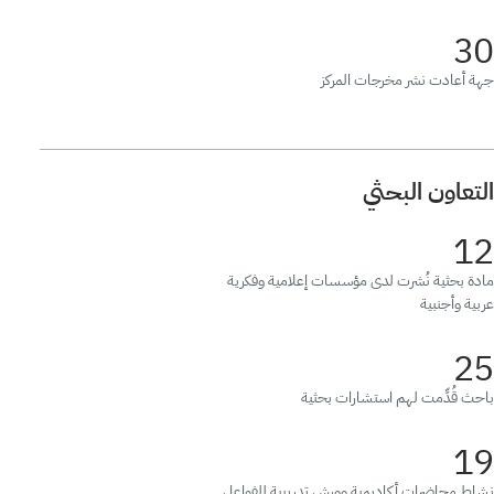
30
جهة أعادت نشر مخرجات المركز
التعاون البحثي
12
مادة بحثية نُشرت لدى مؤسسات إعلامية وفكرية
عربية وأجنبية
25
باحث قُدِّمت لهم استشارات بحثية
19
نشاط محاضرات أكاديمية وورش تدريبية للفواعل