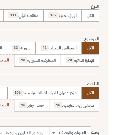
النوع
الكل
أوراق بحثية
مقالات الرأي
111
167
الموضوع
الكل
المجالس المحلية
سورية
ال
33
41
الإدارة الذاتية
المعارضة السورية
المزيد (70
18
20
الباحث
الكل
مركز عمران للدراسات الاستراتيجية
سا
106
د.بشير زين العابدين
حسن جابر
المزيد (7
16
16
بحث