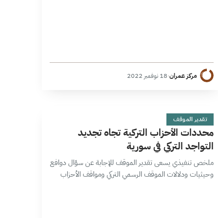
مركز عمران
·
18 نوفمبر 2022
م
8 دقائق
تقدير الموقف
محددات الأحزاب التركية تجاه تجديد
التواجد التركي في سورية
ملخص تنفيذي يسعى تقدير الموقف للإجابة عن سؤال دوافع
وحيثيات ودلالات الموقف الرسمي التركي ومواقف الأحزاب
المختلفة في سياق عوامل الأمن القومي، وملف اللاجئين
وديناميكيات السياسة الداخلية، والسردية التي يقدمها…