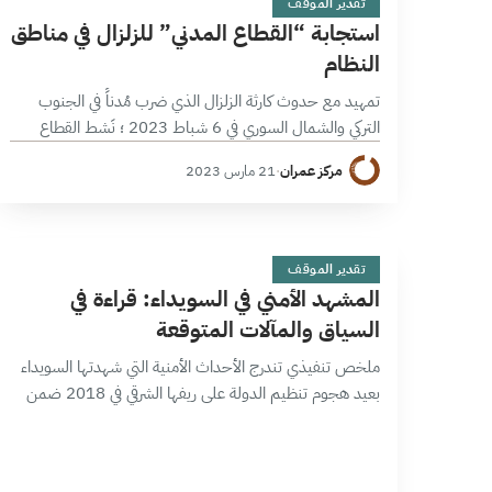
تقدير الموقف
استجابة “القطاع المدني” للزلزال في مناطق
النظام
تمهيد مع حدوث كارثة الزلزال الذي ضرب مُدناً في الجنوب
التركي والشمال السوري في 6 شباط 2023 ؛ نَشط القطاع
المدني في سورية سواءً في المناطق الخاضعة لسيطرة نظام
مركز عمران
·
21 مارس 2023
الأسد…
ا
17 دقائق
تقدير الموقف
المشهد الأمني في السويداء: قراءة في
السياق والمآلات المتوقعة
ملخص تنفيذي تندرج الأحداث الأمنية التي شهدتها السويداء
بعيد هجوم تنظيم الدولة على ريفها الشرقي في 2018 ضمن
عدة مستويات فمنها ما هو مرتبط بإثارة التوتر بين درعا
والسويداء، ومنها…