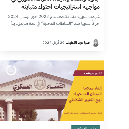
مواجهة استراتيجيات احتواء متباينة
شهدت سورية منذ منتصف عام 2023 حتى نيسان 2024
حراكاً شعبياً ضد “السلطات المحلية” في عدة مناطق. بدأ
الحراك في منطقة شمال شرق سورية، إذ انتفض أبناء العشائر
العربية ضد…
صبا عبد اللطيف
·
29 أبريل 2024
18 دقائق
تقدير الموقف