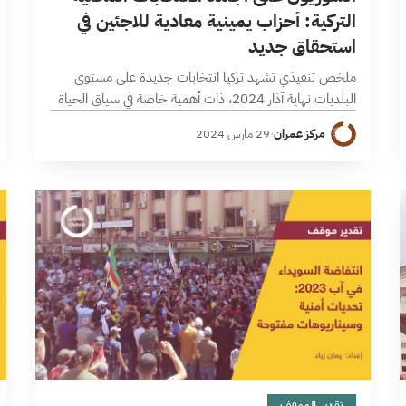
التركية: أحزاب يمينية معادية للاجئين في
استحقاق جديد
ملخص تنفيذي تشهد تركيا انتخابات جديدة على مستوى
البلديات نهاية آذار 2024، ذات أهمية خاصة في سياق الحياة
الحزبية التركية ومتغيراتها لبعدها الرمزي والسياسي الموازي
مركز عمران
·
29 مارس 2024
لأهميتها البيروقراطية أي الخدمية، كما…
10 دقائق
تقدير الموقف