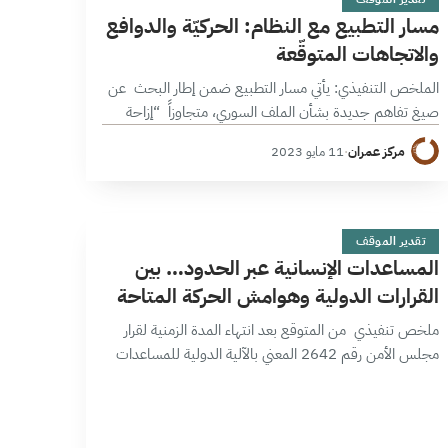
مسار التطبيع مع النظام: الحركيّة والدوافع
والاتجاهات المتوقّعة
الملخص التنفيذي: يأتي مسار التطبيع ضمن إطار البحث عن
صيغ تفاهم جديدة بشأن الملف السوري، متجاوزاً “إزاحة
الأسد” وتعلي من شأن دينامية “التواصل الإقليمي”
مركز عمران
·
11 مايو 2023
ومتطلباته وتفصله عن مسار الحل السياسي،…
ا
13 دقائق
تقدير الموقف
المساعدات الإنسانية عبر الحدود… بين
القرارات الدولية وهوامش الحركة المتاحة
ملخص تنفيذي من المتوقع بعد انتهاء المدة الزمنية لقرار
مجلس الأمن رقم 2642 المعني بالآلية الدولية للمساعدات
الإنسانية في سورية، أن تكون جولة المفاوضات داخل
المجلس في يناير/كانون الثاني 2023…