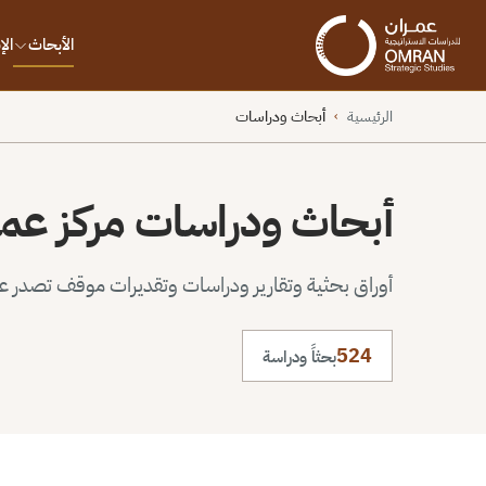
الأبحاث
ال
الرئيسية
أبحاث ودراسات
›
أبحاث ودراسات مركز عم
أوراق بحثية وتقارير ودراسات وتقديرات موقف تصدر عن 
524
بحثاً ودراسة