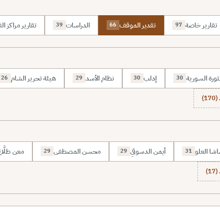
تقارير خاصة
تقدير الموقف
الدراسات
تقارير مراكز الف
39
66
97
ثورة السورية
إدلب
نظام الأسد
هيئة تحرير الشام
26
29
30
30
1)
شا العلو
أيمن الدسوقي
محسن المصطفى
معن طلَّا
29
29
31
1)