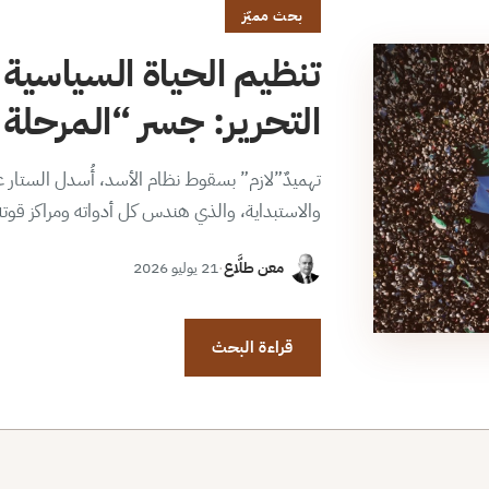
بحث مميّز
تنظيم الحياة السياسية 
التحرير: جسر “المرحلة ا
تهميدٌ”لازم” بسقوط نظام الأسد، أُسدل الستار عن
والاستبداية، والذي هندس كل أدواته ومراكز قوت
معن طلَّاع
·
21 يوليو 2026
قراءة البحث