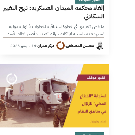
إلغاء محكمة الميدان العسكرية: نهج التغيير
الشكلاني
ملخص تنفيذي في خطوة استباقية لخطوات قانونية دولية
تستهدف محاسبته لارتكابه جرائم تعذيب؛ أصدر نظام الأسد
المرسوم التشريعي 32 لعام 2023، القاضي بإنهاء العمل
محسن المصطفى
،
مركز عمران
·
14 سبتمبر 2023
بالمرسوم التشريعي 109 لعام 1968 وتعديلاته…
7 دقائق