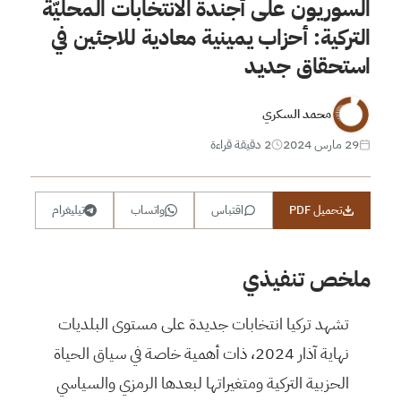
السوريون على أجندة الانتخابات المحليّة
التركية: أحزاب يمينية معادية للاجئين في
استحقاق جديد
محمد السكري
29 مارس 2024
2 دقيقة قراءة
تحميل PDF
اقتباس
واتساب
تيليغرام
ملخص تنفيذي
تشهد تركيا انتخابات جديدة على مستوى البلديات
نهاية آذار 2024، ذات أهمية خاصة في سياق الحياة
الحزبية التركية ومتغيراتها لبعدها الرمزي والسياسي