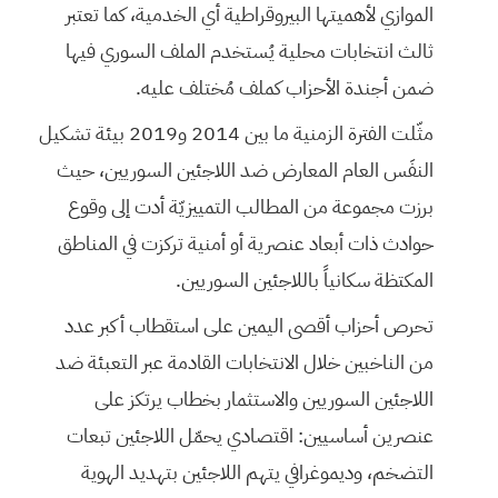
الموازي لأهميتها البيروقراطية أي الخدمية، كما تعتبر
ثالث انتخابات محلية يُستخدم الملف السوري فيها
ضمن أجندة الأحزاب كملف مُختلف عليه.
مثّلت الفترة الزمنية ما بين 2014 و2019 بيئة تشكيل
النفَس العام المعارض ضد اللاجئين السوريين، حيث
برزت مجموعة من المطالب التمييزيّة أدت إلى وقوع
حوادث ذات أبعاد عنصرية أو أمنية تركزت في المناطق
المكتظة سكانياً باللاجئين السوريين.
تحرص أحزاب أقصى اليمين على استقطاب أكبر عدد
من الناخبين خلال الانتخابات القادمة عبر التعبئة ضد
اللاجئين السوريين والاستثمار بخطاب يرتكز على
عنصرين أساسيين: اقتصادي يحمّل اللاجئين تبعات
التضخم، وديموغرافي يتهم اللاجئين بتهديد الهوية