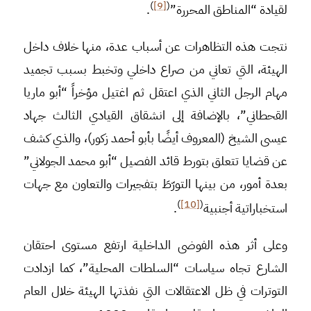
)
[9]
(
لقيادة “المناطق المحررة”
.
نتجت هذه التظاهرات عن أسباب عدة، منها خلاف داخل
الهيئة، التي تعاني من صراع داخلي وتخبط بسبب تجميد
مهام الرجل الثاني الذي اعتقل ثم اغتيل مؤخراً “أبو ماريا
القحطاني”، بالإضافة إلى انشقاق القيادي الثالث جهاد
عيسى الشيخ (المعروف أيضًا بأبو أحمد زكور)، والذي كشف
عن قضايا تتعلق بتورط قائد الفصيل “أبو محمد الجولاني”
بعدة أمور، من بينها التورّطَ بتفجيرات والتعاون مع جهات
)
[10]
(
استخباراتية أجنبية
.
وعلى أثر هذه الفوضى الداخلية ارتفع مستوى احتقان
الشارع تجاه سياسات “السلطات المحلية”، كما ازدادت
التوترات في ظل الاعتقالات التي نفذتها الهيئة خلال العام