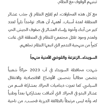
تبنيهم الوقوف مع النظام.
مع كل هذه المحاولات، لم يُفلِح النظام في جذب عشائر
المنطقة لعدة أسباب. أهمها، أن هناك تواجداً بارزاً لعدد
كبير من أبناء وأخوة رؤساء العشائر في صفوف الجيش الحر،
ولعدم وجود تقبّل مجتمعيّ للنظام في المنطقة التي عانت
كثيراً من منهجية التدمير التي اتبعها النظام تجاههم.
السويداء..الزعزعة والفوضى الأمنية منهجاً
شهدت محافظة السويداء في آب 2023 حراكاً شعبياً
يتضمن مطالباً بتحسين الأوضاع الاقتصادية والانتقال
السياسي. كما تميزت ديناميات الحراك بمشاركة قسم من
عشائر البدو في الحراك التي أضافت بمشاركتها بعداً وطنياً
له، وأنه ليس مرتبطاً بالطائفة الدرزية فحسب. من ناحية