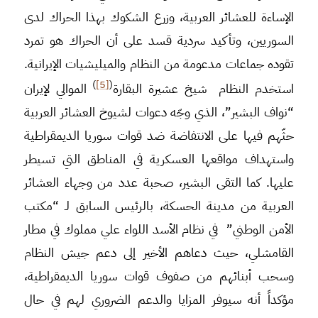
الإساءة للعشائر العربية، وزرع الشكوك بهذا الحراك لدى
السوريين، وتأكيد سردية قسد على أن الحراك هو تمرد
تقوده جماعات مدعومة من النظام والميليشيات الإيرانية.
)
[5]
(
استخدم النظام شيخ عشيرة البقارة
الموالي لإيران
“نواف البشير”، الذي وجّه دعوات لشيوخ العشائر العربية
حثّهم فيها على الانتفاضة ضد قوات سوريا الديمقراطية
واستهداف مواقعها العسكرية في المناطق التي تسيطر
عليها. كما التقى البشير، صحبة عدد من وجهاء العشائر
العربية من مدينة الحسكة، بالرئيس السابق لـ “مكتب
الأمن الوطني” في نظام الأسد اللواء علي مملوك في مطار
القامشلي، حيث دعاهم الأخير إلى دعم جيش النظام
وسحب أبنائهم من صفوف قوات سوريا الديمقراطية،
مؤكداً أنه سيوفر المزايا والدعم الضروري لهم في حال