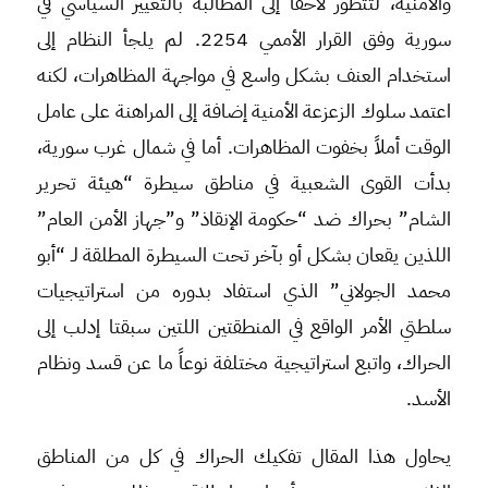
والأمنية، لتتطور لاحقاً إلى المطالبة بالتغيير السياسي في
سورية وفق القرار الأممي 2254. لم يلجأ النظام إلى
استخدام العنف بشكل واسع في مواجهة المظاهرات، لكنه
اعتمد سلوك الزعزعة الأمنية إضافة إلى المراهنة على عامل
الوقت أملاً بخفوت المظاهرات. أما في شمال غرب سورية،
بدأت القوى الشعبية في مناطق سيطرة “هيئة تحرير
الشام” بحراك ضد “حكومة الإنقاذ” و”جهاز الأمن العام”
اللذين يقعان بشكل أو بآخر تحت السيطرة المطلقة لـ “أبو
محمد الجولاني” الذي استفاد بدوره من استراتيجيات
سلطتي الأمر الواقع في المنطقتين اللتين سبقتا إدلب إلى
الحراك، واتبع استراتيجية مختلفة نوعاً ما عن قسد ونظام
الأسد.
يحاول هذا المقال تفكيك الحراك في كل من المناطق