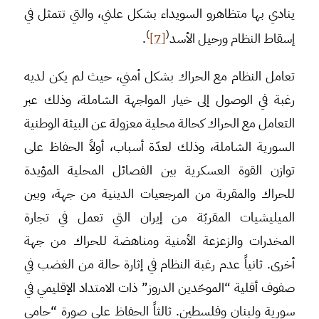
ينادي بها متظاهرو السويداء بشكل علني، والتي تتمثل في
)
(
إسقاط النظام ورحيل الأسد
[7]
.
تعامل النظام مع الحراك بشكل أمني، حيث لم يكن لديه
رغبة في الوصول إلى خيار المواجهة الشاملة، وذلك عبر
التعامل مع الحراك كحالة محلية معزولة عن البيئة الوطنية
السورية الشاملة، وذلك لعدّة أسباب، أولاً الحفاظ على
توازن القوة العسكرية بين الفصائل المحلية المؤيدة
للحراك والمقربة من المرجعيات الدينية من جهة، وبين
الميليشيات المقربّة من إيران التي تعمل في تجارة
المخدرات والزعزعة الأمنية ومناهضة للحراك من جهة
أخرى. ثانياً عدم رغبة النظام في إثارة حالة من الغضب في
صفوف أقلية “الموحّدين الدروز” ذات الامتداد الإقليمي في
سورية ولبنان وفلسطين. ثالثاً الحفاظ على صورة “حامي