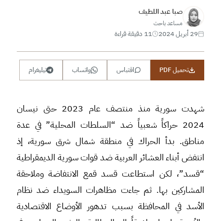
صبا عبد اللطيف
مساعد باحث
29 أبريل 2024
11 دقيقة قراءة
تحميل PDF
اقتباس
واتساب
تيليغرام
شهدت سورية منذ منتصف عام 2023 حتى نيسان
2024 حراكاً شعبياً ضد “السلطات المحلية” في عدة
مناطق. بدأ الحراك في منطقة شمال شرق سورية، إذ
انتفض أبناء العشائر العربية ضد قوات سورية الديمقراطية
“قسد”، لكن استطاعت قسد قمع الانتفاضة وملاحقة
المشاركين بها. ثم جاءت مظاهرات السويداء ضد نظام
الأسد في المحافظة بسبب تدهور الأوضاع الاقتصادية