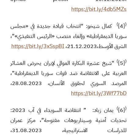
https://bit.ly/4db5MZs
)
(
[4]
كمال شيخو: “انتخاب قيادة جديدة في «مجلس
سوريا الديمقراطية» وإلغاء منصب «الرئيس التنفيذي»”،
الشرق الأوسط،21.12.2023،
https://bit.ly/3xSspBI
)
(
[5]
“شيخ عشيرة البكارة الموالي لإيران يحرض العشائر
العربية على الانتفاضة ضد قوات سوريا الديمقراطية”،
المرصد السوري لحقوق الأنسان، 28.08.2023،
https://bit.ly/3Wf77bD
)
(
[6]
يمان زباد: ” انتفاضة السويداء في آب 2023:
تحديات أمنية وسيناريوهات مفتوحة”، مركز عمران
للدراسات الاستراتيجية، 31.08.2023،