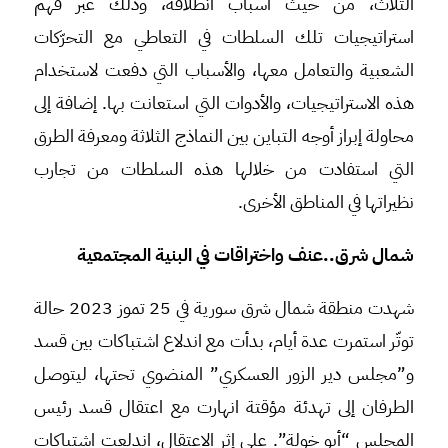
الثلاث، من حيث أسباب انطلاقه، وذلك عبر فهم
استراتيجيات تلك السلطات في التعاطي مع التحرّكات
الشعبية والتعامل معها، والأسباب التي دفعت لاستخدام
هذه الاستراتيجيات، والأدوات التي استعانت بها. إضافة إلى
محاولة إبراز أوجه التباين بين النماذج الثلاثة ومعرفة الطرق
التي استفادت من خلالها هذه السلطات من تجارب
نظيراتها في المناطق الأخرى.
شمال شرق..عنف واختراقات في البنية المجتمعية
شهدت منطقة شمال شرق سورية في 25 تموز 2023 حالة
توتّر استمرت عدة أيام، بدأت مع اندلاع اشتباكات بين قسد
و”مجلس دير الزور العسكري” المنضوي تحتها، ليتوصل
الطرفان إلى تهدئة مؤقتة انهارت مع اعتقال قسد رئيس
المجلس “أبو خولة”. على إثر الاعتقال، اندلعت اشتباكات