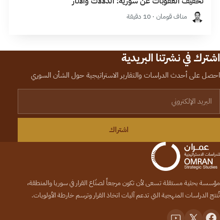
تخفيف العقوبات عن سورية: الدلالات والآثار
مناف قومان · 10 دقيقة
اشترك في نشرتنا البريدية
احصل على أحدث الدراسات والتقارير الاستراتيجية حول الشأن السوري
لبريد الإلكتروني
اشتراك
مؤسسة بحثية مستقلة تسعى لأن تكون مرجعاً لصنّاع القرار في سوريا والمنطقة،
تُنتج الدراسات المنهجية التي تدعم آليات اتخاذ القرار وترسم خارطة الأولويات.