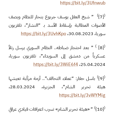
https://bit.ly/3Ufnwub
)
(
[7]
” شيخ العقل يوسف جربوع ينحاز للنظام ويصف
الأصوات المطالبة بإسقاط الأسد بـ “النشاز”، تلفزيون
سوريا، 30.08.2023،
https://bit.ly/3UvhKpo
)
(
[8]
” بعد احتجاز ضباطه.. النظام السوري يرسل رتلاً
عسكرياً من دمشق إلى السويداء”، تلفزيون سوريا،
https://bit.ly/3WiE6f4
25.04.2024،
)
(
[9]
باسل حفار: “عملاء التحالف”.. أزمة مركّبة تعيشها
هيئة تحرير الشام”، الجزيرة، 28.03.2024،
https://bit.ly/3vWYMig
)
(
[10]
” «هيئة تحرير الشام» تسرب اعترافات قيادي عراقي