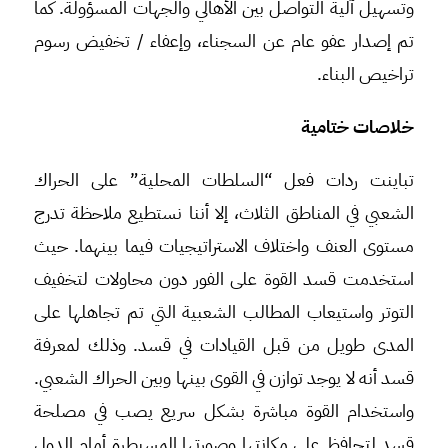
وتسهيل آلية التواصل بين الأهالي والجهات المسؤولة. كما
تم إصدار عفو عام عن السجناء، وإعفاء / تخفيض رسوم
تراخيص البناء.
خلاصات ختامية
تباينت ردات فعل “السلطات المحلية” على الحراك
الشعبي في المناطق الثلاث، إلا أننا نستطيع ملاحظة تدرج
مستوى العنف واختلاف الاستراتيجيات فيما بينهما. حيث
استخدمت قسد القوة على الفور دون محاولات لتخفيف
التوتر واستيعاب المطالب الشعبية التي تم تجاهلها على
المدى طويل من قبل القيادات في قسد. وذلك لمعرفة
قسد أنه لا يوجد توازن في القوى بينها وبين الحراك الشعبي.
واستخدام القوة مباشرة بشكل سريع يصب في مصلحة
قسد لتحافظ على مكانتها وصورتها المسيطرة أمام الدول