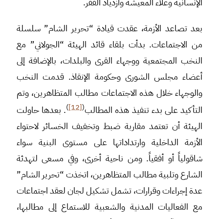
الإنسانية وغلاء المعيشة وازدياد الفقر.
بعد تصاعد الأزمة، عقدت قيادة “تحرير الشام” سلسلة
من الاجتماعات. بدأت بلقاء قائد الهيئة “الجولاني” مع
النخب المجتمعية ووجهاء القرى والبلدات، بالإضافة إلى
أعضاء مجلس الشورى وحكومة الإنقاذ. قدمت النخب
والوجهاء خلال هذه الاجتماعات مطالب المتظاهرين، وتم
)
[12]
(
التأكيد على بدء تنفيذ هذه المطالب
. بعدها حاولت
الهيئة أن تعتمد مقاربة ضبط وتخفيف الخسائر لاحتواء
الأزمة الداخلية وارتداداتها على مستوى البنية سواء
شاقولياً أو أفقياً. ومن ناحية أخرى، وفي مسعى لتهدئة
الشارع وتلبية مطالب المتظاهرين، اتخذت “تحرير الشام”
عدة إجراءات وقرارات، تشمل تشكيل لجان لعقد اجتماعات
مع الفعاليات المدنية والشعبية للاستماع إلى مطالبها،