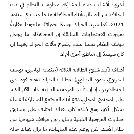
أخرى؛ أفشلت هذه المشاركة محاولات النظام في دبّ
الخلاف بين العشائر وأبناء المحافظة مثلما حدث في سبتمبر
2021. كما شهد الحراك توسعًا جغرافيًا ملحوظًا مقارنةً
بموجات الاحتجاجات السابقة في المحافظة، ما يجعل
موقف النظام صعباً لعدم وضوح مآلات الحراك وفيما إن
كان سيمتدّ إلى مناطق أخرى أم لا.
أضاف تأييد شيوخ الطائفة الثلاثة (حكمت الهاجري، يوسف
الجربوع، حمود الحناوي) لمطالب الحراك نقطة قوة لدى
المتظاهرين، إذ إن تأييد المرجعية الدينية، ذات الأثر الكبير
على المجتمع المحلي، دفع أبناء المجتمع للمشاركة الفاعلة
بشكل أكبر. ومع ذلك، كان هناك اختلاف على مستوى
خطابات المرجعية الدينية وتباين بين مواقف شيوخها من
نظام الأسد. لكن ورغم هذه التباينات، ما تزال هناك حالة