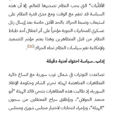
الأقلّيات” التي يحب النظام تصديرها للعالم. إلا أن هذه
السياسة قد تتغير مع الوقت ومع مدى قدرة النظام على
استيعاب وضبط الحراك بالحد الأدنى خاصة بعد إرسال رتل
عسكري للمخابرات الجوية مؤخراً على أثر اعتقال أحد ظباط
النظام من قبل المتظاهرين وهذا يعتبر مؤشر للتصعيد
)
[8]
(
ولإمكانية تغير سياسات النظام تجاه الحراك
.
إدلب..سياسة احتواء أمنية دقيقة
تصاعدت التوترات في شمال غرب سورية مع اتساع دائرة
المظاهرات المناهضة لهيئة تحرير الشام وحكومة الإنقاذ
السورية، إذ طالبت هذه المظاهرات بتنحي قائد الهيئة “أبو
محمد الجولاني”، وبإطلاق سراح المعتقلين من سجون
“الهيئة”، وبإجراء انتخابات لاختيار مجلس شورى ومجلس