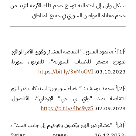
بشكل وازن إلى احتمالية توسع حجم تلك الأزمة لتزيد من
حجم معاناة المواطن السوري في جميع المناطق.
)
(
[1]
محمود الفتيح :” انتفاضة العشائر وقوى الأمر الواقع:
نموذج مصغر للخيبات السورية”، تلفزيون سوريا،
https://bit.ly/3xMoOVI
03.10.2023،
)
(
[2]
محمد يوسف : ” خبراء سوريون: اشتباكات دير الزور
انتفاضة ضد “واي بي جي” الإرهابي”، الأناضول،
https://bit.ly/4bc9yzS
07.09.2023،
)
(
[3]
“عشائر دير الزور يؤكدون وقوفهم إلى جانب قسد” ،
Syriac press، 16.12.2023،