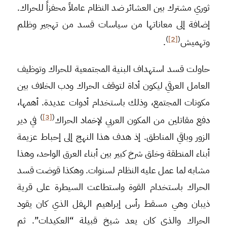
ثوري مشترك بين العشائر ضد النظام عاملاً محفزاً للحراك.
إضافة إلى معاناتها من سياسات قسد من تهجير وظلم
)
[2]
(
وتهميش
.
حاولت قسد استهداف البنية المجتمعية للحراك وتوظيف
العامل العرقي ليكون أداة لتوقف الحراك ودب الخلاف بين
مكونات المجتمع، وذلك باستخدام أدوات عديدة. أهمها،
)
[3]
(
دفع مقاتلين من المكون العربي لإخماد الحراك
في دير
الزور وباقي المناطق. إذ هدف هذا النهج إلى إحباط عزيمة
أبناء المنطقة وخلق شرخ كبير بين أبناء العرق الواحد، وهذا
مشابه لما عمل عليه النظام لسنوات. وهكذا قوضت قسد
الحراك باستخدام القوة واستطاعت السيطرة على قرية
ذيبان وهي مسقط رأس إبراهيم الهفل الذي كان يقود
الحراك والذي كان يعد شيخ قبيلة “العكيدات”. ثم