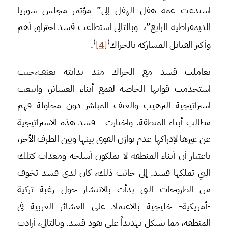
استدعت عمه هفل الهفل إلى” مؤتمر مجلس سوريا
الديمقراطية الرابع”، وبالتالي استطاعت قسد اختراق أهم
)
(
وأكبر القبائل المشاركة بالحراك
[4]
.
تعاملت قسد مع الحراك منذ بدايته بعنف،حيث
استخدمت قواتها الخاصة لقمع أبناء العشائر، واتبعت
استراتيجية الترهيب والعنف المباشر دون محاولة فهم
مطالب أبناء المنطقة. واختارت قسد هذه الاستراتيجية
عن غيرها لإدراكها عدم توازن القوى بينها وبين الطرف الأخر،
باعتبار أن أبناء المنطقة لا يملكون أسلحة ومعدات كتلك
التي تملكها قسد. إلى جانب ذلك، كان لدى قسد تخوف
من الطروحات التي بدأت بالانتشار حول رغبة تركية
-أمريكية- خليجية بالاعتماد على العشائر العربية في
المنطقة، مما يشكل تهديداً على نفوذ قسد. وبالتالي، أرادت