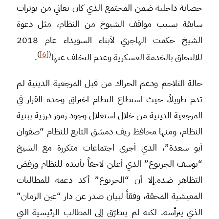
حصانة داخلية ضمن المجتمع الذي كان يعاني من توترات
سابقة بسبب مواقف الشيوخ من النظام، مثل دعوة
الشيخ حكمت الهاجري لأبناء السويداء عام 2018
)
[6]
(
للالتحاق بالخدمة العسكرية وعدم التخلف عنها
.
حالة التلاحم ودعم الحراك من قبل المرجعية الدينية لم
تدم طويلاً، حيث استطاع النظام اختراق وحدة القرار في
المرجعية الدينية من خلال استغلال وجود رموز درزية ببنية
النظام، ومنها محافظ ريف دمشق التابع للنظام “صفوان
أبو سعدة”، الذي أجرى اجتماعات متكررة مع الشيخ
“يوسف الجربوع” الذي أعلن لاحقاً تأييده للنظام ورفض
التظاهر ضده.إلا أن “الجربوع” أكد دعمه للمطالبات
المعيشية المحقة، وفقاً لبيان صدر عن دار “عين الزمان”
الذي يترأسه. لكنه لم يتطرّق إلى المطالب الرئيسية التي