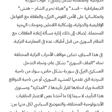
الديمقراطية – قسد” و”هيئة تحرير الشام – هتش”
وانعكاساتها على الأمن القومي التركي، والعلاقة مع الفواعل
الإقليمية والدولية، وإشكالية اللاجئين وموجات الهجرة
المحتملة. يُضاف إلى ذلك إثارة مسألة إعادة العلاقات مع
النظام السوري من قبل أطياف عدة في المعارضة التركية.
في هذا السياق، تتباين مواقف الأحزاب التركية المختلفة
تجاه “الملف السوري” بشكل عام، وتجاه التدخل
العسكري التركي في سورية بشكل خاص، سواء من ناحية
السردية التي تقدمها للمشهد السوري، أو من ناحية الدوافع
الكامنة وراء اتخاذها لقرار تأييدها لـ “المذكرة” ومستوى
هذا التأييد، لا سيما إذا ما أخذنا بعين الاعتبار الخلفيات
الأيديولوجية المختلفة، والتموضع السياسي لكل منها بين: