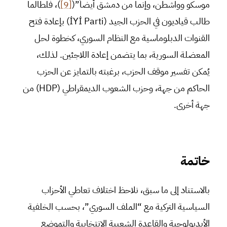
موسكو وواشطن، وإنما من دمشق أيضاً”(
[9]
)، فلطالما
طالب قياديون في الحزب الجيد (İYİ Parti) بإعادة فتح
القنوات الدبلوماسية مع النظام السوري، كخطوة لحل
المعضلة السورية، بما يتضمن إعادة اللاجئين. لذلك،
يُمكن تفسير موقف الحزب، برغبته بالتمايز عن الحزب
الحاكم من جهة، وحزب الشعوب الديمقراطي (HDP) من
جهة أخرى.
خاتمة
بالاستناد إلى ما سبق، نلاحظ اختلاف تعاطي الأحزاب
السياسية التركية مع “الملف السوري”، بحسب الخلفية
الأيديولوجية والقاعدة الشعبية الانتخابية والتموضع