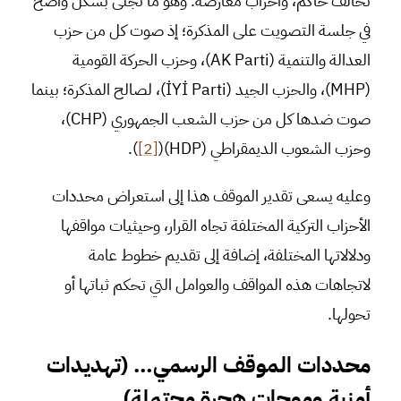
تحالف حاكم، وأحزاب معارضة. وهو ما تجلى بشكل واضح
في جلسة التصويت على المذكرة؛ إذ صوت كل من حزب
العدالة والتنمية (AK Parti)، وحزب الحركة القومية
(MHP)، والحزب الجيد (İYİ Parti)، لصالح المذكرة؛ بينما
صوت ضدها كل من حزب الشعب الجمهوري (CHP)،
وحزب الشعوب الديمقراطي (HDP)(
[2]
).
وعليه يسعى تقدير الموقف هذا إلى استعراض محددات
الأحزاب التركية المختلفة تجاه القرار، وحيثيات مواقفها
ودلالاتها المختلفة، إضافة إلى تقديم خطوط عامة
لاتجاهات هذه المواقف والعوامل التي تحكم ثباتها أو
تحولها.
محددات الموقف الرسمي… (تهديدات
أمنية وموجات هجرة محتملة)