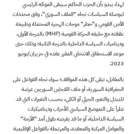
لهذا، يبدو بأن الحزب الحاكم سيبقى الموجِّه الرئيسي
لبوصلة السياسات تجاه “الملف السوري”، وفق محددات
الأمن القومي و”خطر” موجات الهجرة المحتملة وطبيعة
علاقته مع حليفه الحركة القومية (MHP) بالدرجة الأولى،
وديناميات السياسة الداخلية بالدرجة الثانية؛ وذلك حتى
موعد الاستحقاق الانتخابي المقرر عقده في حزيران/يونيو
2023.
بالمقابل، تبقى كل هذه المواقف؛ سواء تجاه الفواعل على
الجغرافية السورية، أو ملف اللاجئين السوريين عرضة
للتبدل والتغير، الجزئي أو الكلي، بحسب التغيرات التي قد
تطرأ على التموضع السياسي للأحزاب وديناميكيات
السياسة الداخلية، أو ما قد يفرضه طول أمد “الأزمة”
والعوامل المركبة والمعقدة، والمرتبطة بالفواعل الإقليمية