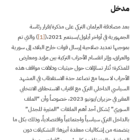
مدخل
بعد مصادقة البرلمان التركي على مذكرة/قرار رئاسة
الجمهورية في أواخر أيلول/سبتمبر 2021،(
[1]
) والتي تم
بموجبها تمديد صلاحية إرسال قوات خارج البلاد، إلى سورية
والعراق، وإثر انقسام الأحزاب التركية بين مؤيد ومعارض
للمذكرة؛ تُثار تساؤلات حول حيثيات ودلالات مواقف هذه
الأحزاب لا سيما مع تصاعد حدة الاستقطاب في المشهد
السياسي الداخلي التركي مع اقتراب الاستحقاق الانتخابي
المقرر في حزيران/يونيو 2023، خصوصاً وأن “الملف
السوري” يُشكل أحد أهم الملفات “المثيرة للجدل”
بالداخل التركي سياسياً واجتماعياً واقتصادياً، وذلك بكل ما
يتضمنه من إشكاليات معقدة أبرزها: التشكيلات دون
الدولتية والمتمثلة بشكل رئيسي بـ”قوات سورية