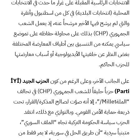
الانتخابات الرئاسية المقبلة على غرار ما حدث في الانتخابات
المحلية (انتخابات البلدية) في كل من اسطنبول وأنقرة
والتي لم يرشح فيها الأخير مرشحاً عنه، إذ يعمل الشعب
الجمهوري (CHP) بذلك على محاولة حفاظه على تموضع
سياسي يمكنه من التنسيق بين أطياف المعارضة المختلفة
بغض النظر عن خلفيتها الأيديولوجية أو أسباب معارضتها
للحزب الحاكم.
على الجانب الآخر، وعلى الرغم من كون
الحزب الجيد
(
İYİ
Parti)
حزباً حليفاً للشعب الجمهوري (CHP) في تحالف
“الملةMillet/”، إلا أنه صوّت لصالح المذكرة/القرار، تحت
ذريعة حماية الأمن القومي. وبالتوازي مع ذلك، انتقد
الحزب سياسة الحكومة التركية تجاه “الملف السوري”،
متبنياً سردية “أن طريق الحل في سورية، لا يمر فقط من