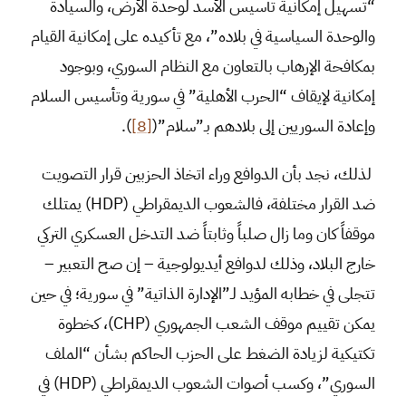
“تسهيل إمكانية تأسيس الأسد لوحدة الأرض، والسيادة
والوحدة السياسية في بلاده”، مع تأكيده على إمكانية القيام
بمكافحة الإرهاب بالتعاون مع النظام السوري، وبوجود
إمكانية لإيقاف “الحرب الأهلية” في سورية وتأسيس السلام
وإعادة السوريين إلى بلادهم بـ”سلام”(
[8]
).
لذلك، نجد بأن الدوافع وراء اتخاذ الحزبين قرار التصويت
ضد القرار مختلفة، فالشعوب الديمقراطي (HDP) يمتلك
موقفاً كان وما زال صلباً وثابتاً ضد التدخل العسكري التركي
خارج البلاد، وذلك لدوافع أيديولوجية – إن صح التعبير –
تتجلى في خطابه المؤيد لـ”الإدارة الذاتية” في سورية؛ في حين
يمكن تقييم موقف الشعب الجمهوري (CHP)، كخطوة
تكتيكية لزيادة الضغط على الحزب الحاكم بشأن “الملف
السوري”، وكسب أصوات الشعوب الديمقراطي (HDP) في