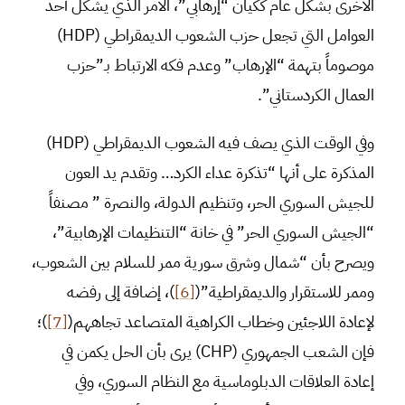
الأخرى بشكل عام ككيان “إرهابي”، الأمر الذي يشكل أحد
العوامل التي تجعل حزب الشعوب الديمقراطي (HDP)
موصوماً بتهمة “الإرهاب” وعدم فكه الارتباط بـ”حزب
العمال الكردستاني”.
وفي الوقت الذي يصف فيه الشعوب الديمقراطي (HDP)
المذكرة على أنها “تذكرة عداء الكرد… وتقدم يد العون
للجيش السوري الحر، وتنظيم الدولة، والنصرة ” مصنفاً
“الجيش السوري الحر” في خانة “التنظيمات الإرهابية”،
ويصرح بأن “شمال وشرق سورية ممر للسلام بين الشعوب،
وممر للاستقرار والديمقراطية”(
[6]
)، إضافة إلى رفضه
لإعادة اللاجئين وخطاب الكراهية المتصاعد تجاههم(
[7]
)؛
فإن الشعب الجمهوري (CHP) يرى بأن الحل يكمن في
إعادة العلاقات الدبلوماسية مع النظام السوري، وفي