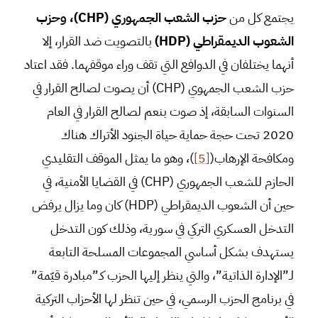
يجتمع كل من
حزب الشعب الجمهوري
(CHP)
، وحزب
الشعوب الديمقراطي
(HDP)
بالتصويت ضد القرار، إلا
أنهما يختلفان في الدوافع التي تقف وراء موقفهما. فقد اعتاد
حزب الشعب الجمهوي (CHP) أن يصوت لصالح القرار في
السنوات السابقة، إذ صوت بنعم لصالح القرار في العام
2020 تحت حجة حماية حياة الجنود الأتراك هناك
ومكافحة الإرهاب(
[5]
)، وهو ما يمثل الموقف التقليدي
الحازم للشعب الجمهوري (CHP) في القضايا الأمنية، في
حين أن الشعوب الديمقراطي (HDP) كان وما يزال يرفض
التدخل العسكري التركي في سورية، وذلك كون التدخل
يستهدف بشكل أساسي المجموعات المسلحة التابعة
لـ”الإدارة الذاتية”، والتي ينظر إليها الحزب كـ”مبادرة قيّمة”
في برنامج الحزب الرسمي، في حين تنظر لها الأحزاب التركية