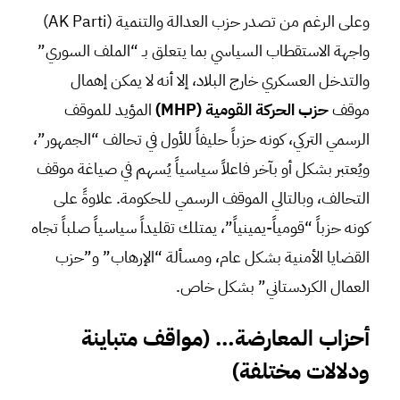
وعلى الرغم من تصدر حزب العدالة والتنمية (AK Parti)
واجهة الاستقطاب السياسي بما يتعلق بـ “الملف السوري”
والتدخل العسكري خارج البلاد، إلا أنه لا يمكن إهمال
موقف
حزب الحركة القومية
(MHP)
المؤيد للموقف
الرسمي التركي، كونه حزباً حليفاً للأول في تحالف “الجمهور”،
ويُعتبر بشكل أو بآخر فاعلاً سياسياً يُسهم في صياغة موقف
التحالف، وبالتالي الموقف الرسمي للحكومة. علاوةً على
كونه حزباً “قومياً-يمينياً”، يمتلك تقليداً سياسياً صلباً تجاه
القضايا الأمنية بشكل عام، ومسألة “الإرهاب” و”حزب
العمال الكردستاني” بشكل خاص.
أحزاب المعارضة… (مواقف متباينة
ودلالات مختلفة)