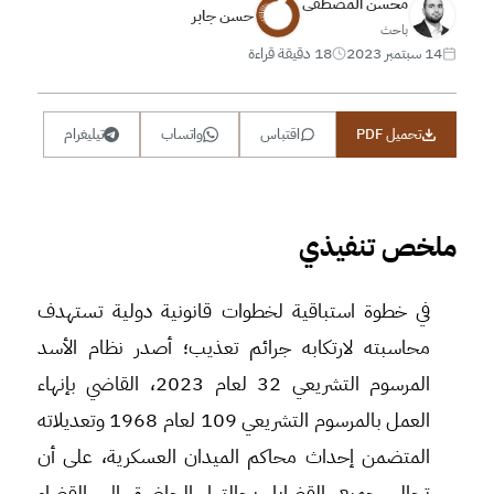
محسن المصطفى
حسن جابر
باحث
14 سبتمبر 2023
18 دقيقة قراءة
تحميل PDF
اقتباس
واتساب
تيليغرام
ملخص تنفيذي
في خطوة استباقية لخطوات قانونية دولية تستهدف
محاسبته لارتكابه جرائم تعذيب؛ أصدر نظام الأسد
المرسوم التشريعي 32 لعام 2023، القاضي بإنهاء
العمل بالمرسوم التشريعي 109 لعام 1968 وتعديلاته
المتضمن إحداث محاكم الميدان العسكرية، على أن
تحال جميع القضايا بحالتها الحاضرة إلى القضاء