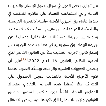
من تجارب بعض الدول في مجال حقوق الإنسان والحريات
العامة والتي استطاعت القضاء على ظاهرة التعذيب في
بلادها عامة، وفي أجهزتها الأمنية خاصة، كالتجربة الفرنسية
والبلجيكية التي عدلت من مفهوم التعذيب كظرف مشدد
وحولته إلى جريمة مستقلة قائمة بذاتها ومتباينة عن
جريمة الإيذاء، وفي سورية ينبغي معالجة هذه الجريمة عبر
إصدار قانون تجريم التعذيب بدلاً عن القانون القاصر الذي
[19]
أصدره النظام بالقانون 16 لعام 2022،
على أن
يتضمن العقوبات القاسية والرادعة، ويشدّد العقوبة عندما
تقوم الأجهزة الأمنية بالتعذيب بغرض الحصول على
الاعتراف، وألا تَسقط هذه الجرائم بالتقادم، وتتحرك
الدعاوى العامة تلقائياً دون شكوى المتضرر، وتطبق
القوانين والإجراءات ذاتها التي ذكرناها فيما يخص الاعتقال