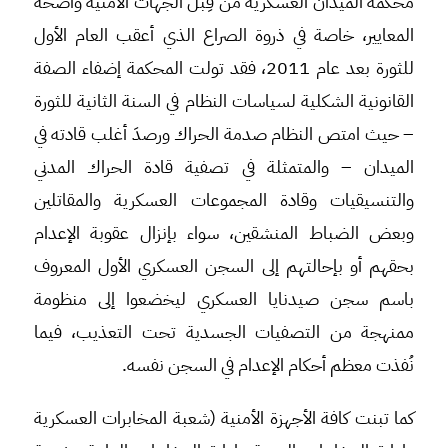
محكمة الميدان العسكرية من قِبل الجهات الأمنية واضحة
المعايير، خاصة في ذروة الصراع الذي أعقب العام الأول
للثورة بعد عام 2011، فقد تولت المحكمة إضفاء الصفة
القانونية الشكلية لسياسات النظام في السنة الثانية للثورة
– حيث امتص النظام صدمة الحراك ورصدَ أغلب قادته في
الميدان – والمتمثلة في تصفية قادة الحراك المدني
والتنسيقيات وقادة المجموعات العسكرية والمقاتلين
وبعض الضباط المنشقين، سواء بإنزال عقوبة الإعدام
بحقهم أو بإحالتهم إلى السجن العسكري الأول المعروف
باسم سجن صيدنايا العسكري ليخضعوا إلى منظومة
ممنهجة من التصفيات الجسدية تحت التعذيب، فيما
نُفذت معظم أحكام الإعدام في السجن نفسه.
كما تبنت كافة الأجهزة الأمنية (شعبة المخابرات العسكرية