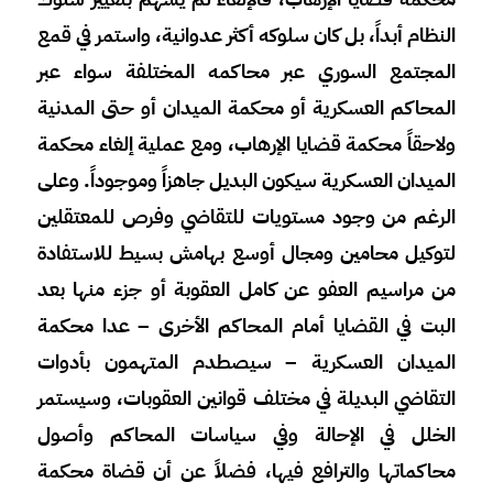
النظام أبداً، بل كان سلوكه أكثر عدوانية، واستمر في قمع
المجتمع السوري عبر محاكمه المختلفة سواء عبر
المحاكم العسكرية أو محكمة الميدان أو حتى المدنية
ولاحقاً محكمة قضايا الإرهاب، ومع عملية إلغاء محكمة
الميدان العسكرية سيكون البديل جاهزاً وموجوداً. وعلى
الرغم من وجود مستويات للتقاضي وفرص للمعتقلين
لتوكيل محامين ومجال أوسع بهامش بسيط للاستفادة
من مراسيم العفو عن كامل العقوبة أو جزء منها بعد
البت في القضايا أمام المحاكم الأخرى – عدا محكمة
الميدان العسكرية – سيصطدم المتهمون بأدوات
التقاضي البديلة في مختلف قوانين العقوبات، وسيستمر
الخلل في الإحالة وفي سياسات المحاكم وأصول
محاكماتها والترافع فيها، فضلاً عن أن قضاة محكمة