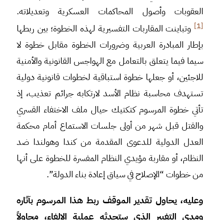
العقوبات وأصول المحاكمات العسكرية وتعديلاته.
[1]
وتباينت المقاربات التفسيرية لهذه الخطوة؛ بين ربطها
بإطار المبادرة العربية وضرورات الخطوة مقابل خطوة لا
سيما فيما يتعلق بالتعامل مع الهواجس القانونية والأمنية
للاجئين، أو جعلها خطوة استباقية لخطوات قانونية دولية
تستهدف محاسبة نظام الأسد لارتكابه جرائم تعذيب، إذ
تأتي خطوة المرسوم كتكتيك حيال ملف الاختفاء القسري
والقتل قبل شهر من أولى جلسات الاستماع أمام محكمة
العدل الدولية للدعوى المقدمة من كندا وهولندا ضد
النظام، أو مقاربة مؤيدي النظام المفسرة للخطوة على أنها
من خطوات “الإصلاح في سياق إعادة بناء الدولة”.
وعليه، يحاول تقدير الموقف ربط هذا المرسوم بآثاره
ومدى التغيير الذي ستحدثه عملية الإلغاء، محاولاً