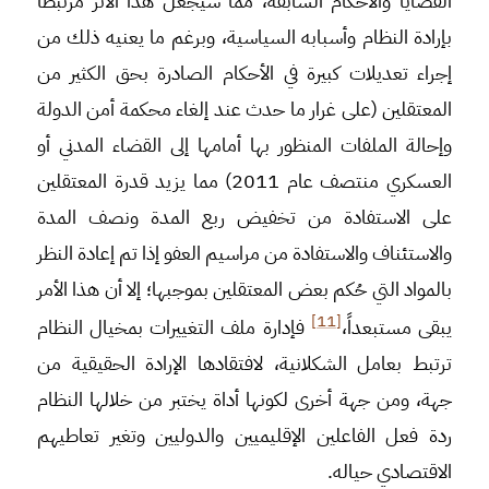
القضايا والأحكام السابقة، مما سيجعل هذا الأثر مرتبطاً
بإرادة النظام وأسبابه السياسية، وبرغم ما يعنيه ذلك من
إجراء تعديلات كبيرة في الأحكام الصادرة بحق الكثير من
المعتقلين (على غرار ما حدث عند إلغاء محكمة أمن الدولة
وإحالة الملفات المنظور بها أمامها إلى القضاء المدني أو
العسكري منتصف عام 2011) مما يزيد قدرة المعتقلين
على الاستفادة من تخفيض ربع المدة ونصف المدة
والاستئناف والاستفادة من مراسيم العفو إذا تم إعادة النظر
بالمواد التي حُكم بعض المعتقلين بموجبها؛ إلا أن هذا الأمر
[11]
يبقى مستبعداً،
فإدارة ملف التغييرات بمخيال النظام
ترتبط بعامل الشكلانية، لافتقادها الإرادة الحقيقية من
جهة، ومن جهة أخرى لكونها أداة يختبر من خلالها النظام
ردة فعل الفاعلين الإقليميين والدوليين وتغير تعاطيهم
الاقتصادي حياله.