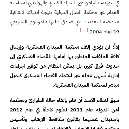
في سورية، بالتزامن مع التحرك الكندي والهولندي لمحاسبة
النظام عبر محكمة العدل الدولية نتيجة انتهاكه لاتفاقية
مناهضة التعذيب التي صادق عليها بالمرسوم التشريعي
[13]
39 لعام 2004.
إذاً؛ لن يؤدي إلغاء محكمة الميدان العسكرية وإرسال
كافة الملفات المنظور بها أمامها للقضاء العسكري إلى
حدوث فرق كبير، بل يمكّن النظام من توفير اجراءات
إدارية تُسهل عمله عبر اعتماد القضاء العسكري كبديل
مباشر لمحكمة الميدان العسكرية.
سبق لنظام الأسد أن قام بإلغاء حالة الطوارئ ومحكمة
أمن الدولة عام 2011 ليقوم لاحقاً في عام 2012
باستبدال عملهما بقانون مكافحة الإرهاب وتأسيس
محكمة قضايا الإرهاب، فالإلغاء لم يسهم بتغيير سلوك