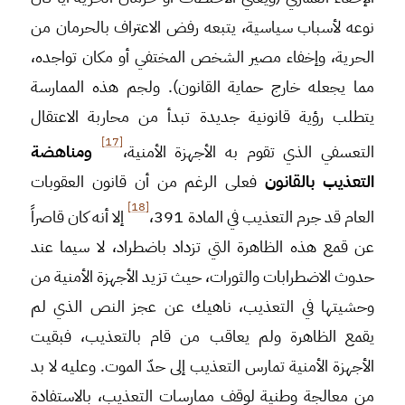
نوعه لأسباب سياسية، يتبعه رفض الاعتراف بالحرمان من
الحرية، وإخفاء مصير الشخص المختفي أو مكان تواجده،
مما يجعله خارج حماية القانون). ولجم هذه الممارسة
يتطلب رؤية قانونية جديدة تبدأ من محاربة الاعتقال
[17]
التعسفي الذي تقوم به الأجهزة الأمنية،
ومناهضة
التعذيب بالقانون
فعلى الرغم من أن قانون العقوبات
[18]
العام قد جرم التعذيب في المادة 391،
إلا أنه كان قاصراً
عن قمع هذه الظاهرة التي تزداد باضطراد، لا سيما عند
حدوث الاضطرابات والثورات، حيث تزيد الأجهزة الأمنية من
وحشيتها في التعذيب، ناهيك عن عجز النص الذي لم
يقمع الظاهرة ولم يعاقب من قام بالتعذيب، فبقيت
الأجهزة الأمنية تمارس التعذيب إلى حدّ الموت. وعليه لا بد
من معالجة وطنية لوقف ممارسات التعذيب، بالاستفادة