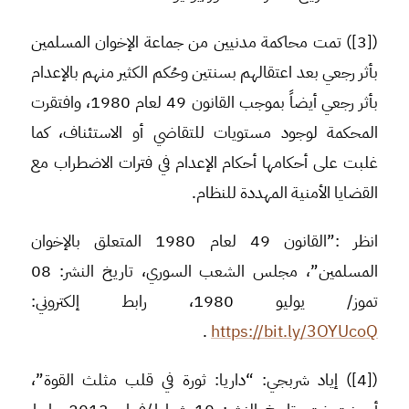
([3]) تمت محاكمة مدنيين من جماعة الإخوان المسلمين
بأثر رجعي بعد اعتقالهم بسنتين وحُكم الكثير منهم بالإعدام
بأثر رجعي أيضاً بموجب القانون 49 لعام 1980، وافتقرت
المحكمة لوجود مستويات للتقاضي أو الاستئناف، كما
غلبت على أحكامها أحكام الإعدام في فترات الاضطراب مع
القضايا الأمنية المهددة للنظام.
انظر :”القانون 49 لعام 1980 المتعلق بالإخوان
المسلمين”، مجلس الشعب السوري، تاريخ النشر: 08
تموز/ يوليو 1980، رابط إلكتروني:
.
https://bit.ly/3OYUcoQ
([4]) إياد شربجي: “داريا: ثورة في قلب مثلث القوة”،