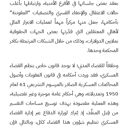
بعقد بعض جلساتها في الأفرع الأمنية، وارتباطها بأغلب
حالات الاعتقال والإخفاء القسري والتصفيات “المقوننة”
بأحكامها، جعل منها مركزاً مهماً لعمليات الابتزاز المالي
لأهالي المعتقلين التي قدّرتها بعض الجهات الحقوقية
بملايين الدولارات، وذلك من خلال الشبكات المرتبطة بكادر
المحكمة وحدها.
وخلافاً للقضاء المدني؛ لا يوجد قانون خاص ينظم القضاء
العسكري، فقد وردت أحكامه في قانون العقوبات وأصول
المحاكمات العسكرية الصادر بالمرسوم التشريعي 61 لعام
1950 وتعديلاته، وهي أحكام عامة موجزة وغير تفصيلية،
وهذه العملية مقصودة بهدف توسيع مساحات التفسير
من قِبل المنفِّذ، إذ يُترك لوزارة الدفاع عبر إدارة القضاء
العسكري تنظيم شؤون هذا القضاء ككل، وبالتالي فإن