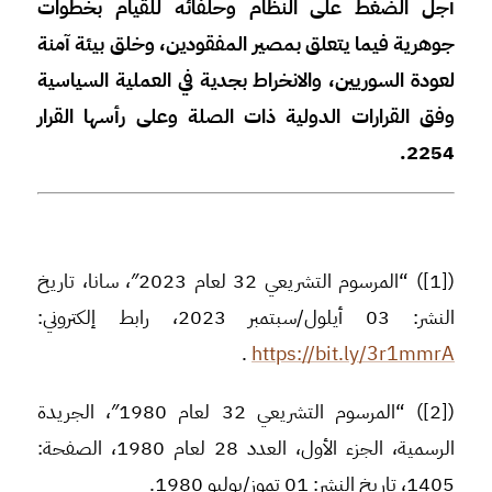
أجل الضغط على النظام وحلفائه للقيام بخطوات
جوهرية فيما يتعلق بمصير المفقودين، وخلق بيئة آمنة
لعودة السوريين، والانخراط بجدية في العملية السياسية
وفق القرارات الدولية ذات الصلة وعلى رأسها القرار
2254.
([1]) “المرسوم التشريعي 32 لعام 2023″، سانا، تاريخ
النشر: 03 أيلول/سبتمبر 2023، رابط إلكتروني:
.
https://bit.ly/3r1mmrA
([2]) “المرسوم التشريعي 32 لعام 1980″، الجريدة
الرسمية، الجزء الأول، العدد 28 لعام 1980، الصفحة:
1405، تاريخ النشر: 01 تموز/يوليو 1980.