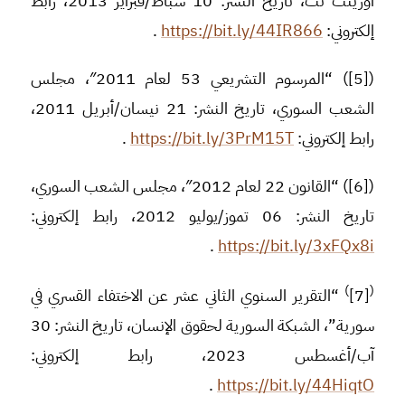
أورينت نت، تاريخ النشر: 10 شباط/فبراير 2013، رابط
إلكتروني:
https://bit.ly/44IR866
.
([5]) “المرسوم التشريعي 53 لعام 2011″، مجلس
الشعب السوري، تاريخ النشر: 21 نيسان/أبريل 2011،
رابط إلكتروني:
https://bit.ly/3PrM15T
.
([6]) “القانون 22 لعام 2012″، مجلس الشعب السوري،
تاريخ النشر: 06 تموز/يوليو 2012، رابط إلكتروني:
.
https://bit.ly/3xFQx8i
)
(
[7]
“التقرير السنوي الثاني عشر عن الاختفاء القسري في
سورية”، الشبكة السورية لحقوق الإنسان، تاريخ النشر: 30
آب/أغسطس 2023، رابط إلكتروني:
.
https://bit.ly/44HiqtO