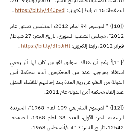
للدراسات الاستراتيجية، تاريخ النشر: 01 تموز/يوليو 2019،
الصفحة: 115، رابط إلكتروني:
https://bit.ly/44Jpvdj
.
([10]) “المرسوم 94 لعام 2012، المتضمن دستور عام
2012″، مجلس الشعب السوري، تاريخ النشر: 27 شباط/
فبراير 2012، رابط إلكتروني:
https://bit.ly/3fpJiHt
.
)
(
[11]
رغم أن هناك سوابق لقوانين كان لها أثر رجعي
استفاد بموجبها عدد من المحكومين أمام محكمة أمن
الدولة من العفو عن ربع المدة بعد إحالتهم للقضاء المدني
عند إلغاء محكمة أمن الدولة عام 2011.
([12]) “المرسوم التشريعي 109 لعام 1968″، الجريدة
الرسمية الجزء الأول، العدد 38 لعام 1968، الصفحة:
12542، تاريخ النشر: 17 آب/أغسطس 1968.