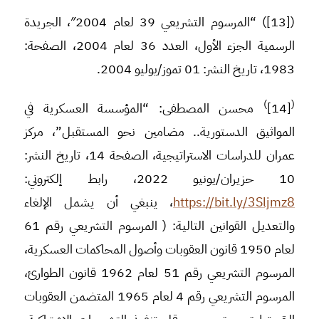
([13]) “المرسوم التشريعي 39 لعام 2004″، الجريدة
الرسمية الجزء الأول، العدد 36 لعام 2004، الصفحة:
1983، تاريخ النشر: 01 تموز/يوليو 2004.
)
(
[14]
محسن المصطفى: “المؤسسة العسكرية في
المواثيق الدستورية.. مضامين نحو المستقبل”، مركز
عمران للدراسات الاستراتيجية، الصفحة 14، تاريخ النشر:
10 حزيران/يونيو 2022، رابط إلكتروني:
https://bit.ly/3Sljmz8
، ينبغي أن يشمل الإلغاء
والتعديل القوانين التالية: ( المرسوم التشريعي رقم 61
لعام 1950 قانون العقوبات وأصول المحاكمات العسكرية،
المرسوم التشريعي رقم 51 لعام 1962 قانون الطوارئ،
المرسوم التشريعي رقم 4 لعام 1965 المتضمن العقوبات