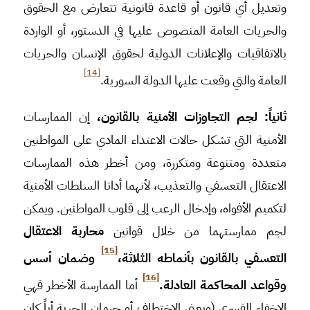
وتعديل أي قانون أو قاعدة قانونية تتعارض مع الحقوق
والحريات العامة المنصوص عليها في الدستور، أو الواردة
بالاتفاقيات والإعلانات الدولية لحقوق الإنسان والحريات
[14]
العامة والتي وقعت عليها الدولة السورية.
ثانياً: لجم التجاوزات الأمنية بالقانون،
إن الممارسات
الأمنية التي تشكل حالات الاعتداء المادي على المواطنين
متعددة ومتنوعة ومتكررة، ومن أخطر هذه الممارسات
الاعتقال التعسفي والتعذيب، لأنهما أداتا السلطات الأمنية
لتكميم الأفواه، وإدخال الرعب إلى قلوب المواطنين. ويمكن
لجم ممارستهما من خلال قوانين
محاربة الاعتقال
[15]
التعسفي بالقانون بأنماطه الثلاثة،
وضمان أسس
[16]
وقواعد المحاكمة العادلة.
أما الممارسة الأخطر فهي
الإخفاء القسري (ويعني الاختطاف أو حرمان الحرية أياً كان