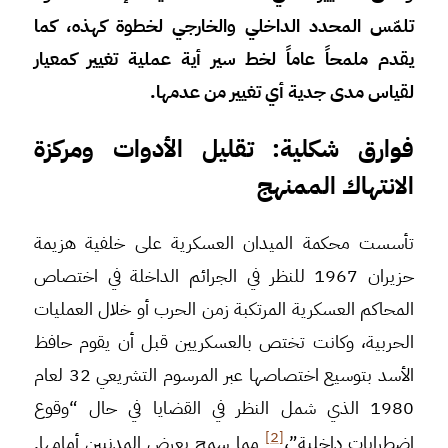
تلمّس المحدد الداخلي والخارجي لخطوة كهذه، كما
يقدم ملمحاً عاماً لخط سير أية عملية تغيير كمعيار
لقياس مدى جدية أي تغيير من عدمها.
فوارق شكلية: تقليل الأدوات ومركزة
الانتهاك الممنهج
تأسست محكمة الميدان العسكرية على خلفية هزيمة
حزيران 1967 للنظر في الجرائم الداخلة في اختصاص
المحاكم العسكرية المرتكبة زمن الحرب أو خلال العمليات
الحربية، وكانت تختص بالعسكريين قبل أن يقوم حافظ
الأسد بتوسيع اختصاصها عبر المرسوم التشريعي 32 لعام
1980 الذي شمل النظر في القضايا في حال “وقوع
[2]
اضطرابات داخلية”،
مما سمح بعرض المدنيين أمامها.