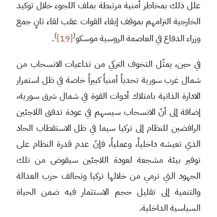
علل ذلك بمخاطر أمنية مرتبطة بملف اللجوء خلال توكيد
الخارجية التزامهم بموقف إبقاء القوات عقب لقاء ثانٍ جمع
)
(
وزراء الدفاع في العاصمة الروسية موسكو
[19]
.
في حين، يمثّل التخوف التركي من تداعيات الانسحاب من
شمال غرب سورية تحدياً أمنياً كبيراً خاصة في ظل استمرار
الادارة الذاتية بامتلاك أدوات القوة في شمال شرق سورية،
إضافة إلى أنّ الانسحاب سيسهم في عودة تدفق اللاجئين
الرافضين للنظام إلى تركيا سيما في ظل الاستقطاب الحاد
الذي تعيشه داخلياً، وعملياً، فإنّ عدم قدرة النظام على
توفير بيئة مشجعة لعودة اللاجئين سيقوض من تلك
الجهود التي ترمي من خلالها تركيا وتحالف حزب العدالة
والتنمية إلى تقليل حجم الاستثمار فيه ضمن الحياة
السياسية الداخلية.