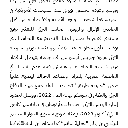
2022، التي كشفت وجود ملامح تعاون أولي بين تركيا
وروسيا وعودة الحضور الإيراني ضد السياسات الأمريكية في
سورية، كما شجعت الوعود الأمنية والاقتصادية من قبل
الجانبين الإيراني والروسي الجانب التركي للتفكير برفع
مستوى الانخراط بمسار اختبار التطبيع مع النظام، الذي
توضحت أولى خطواته بعد ثلاثة أشهر، بكشف وزير الخارجية
التركي مولود جاويش أوغلو عن لقاء جمعه بفيصل المقداد
وزير خارجية النظام على هامش قمة عدم الانحياز في
العاصمة الصربية بلغراد. وتصاعد الحراك ليصبح علنياً
ضمن “خارطة طريق” تجسدت بلقاء جمع وزراء الدفاع
التركي والنظام في موسكو نهاية العام 2022، ووصل لحدود
إشارة الرئيس التركي رجب طيب أردوغان في نهاية شهر كانون
الثاني/ أكتوبر 2023، بإمكانية رفع مستوى الحوار السياسي
للرئاسي في إطار “عملية سلام” كما سمّاها في المنطقة، كما