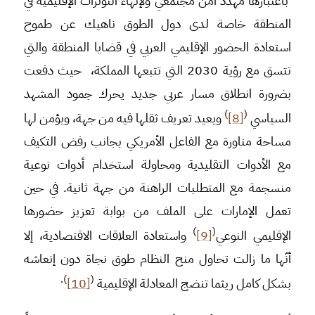
باعتبارها مهدد أمن مجتمعي ولإنهاء التوترات الإقليمية في
المنطقة خاصة لدى دول الطوق ناهيك عن طموح
استعادة الحضور الإقليمي العربي في قضايا المنطقة والتي
تتسق مع رؤية 2030 التي تتبعها المملكة، حيث دفعت
بضرورة انطلاق مسار عربي جديد يحرك جمود المشهد
)
(
السياسي
[8]
ويعيد تعريف ثقلها فيه من جهة، ويؤمن لها
مساحة مناورة مع الفاعل الأمريكي بجانب رفض التكيف
مع الأدوات التقليدية ومحاولة استخدام أدوات نوعية
منسجمة مع المتطلبات الراهنة من جهة ثانية. في حين
تعمل الإمارات على الملف من بوابة تعزيز حضورها
)
(
الإقليمي النوعي
[9]
واستعادة العلاقات الاقتصادية، إلا
أنّها ما زالت تحاول منح النظام طوق نجاة دون إنعاشه
).
(
بشكل كامل ريثما تنضج المعادلة الإقليمية
[10]