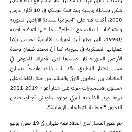
روسيا”، والتي مهدت للقاء تركي غير مباشر مع النظام على
شكل وساطة روسية بعد قمة موسكو في 10 آذار/ مارس
2020، أكدت فيه على “احترامها لسيادة الأراضي السورية
والاتفاقيات الثنائية مع النظام”، بما فيها اتفاقية أضنة
((1998، التي تعتبر أبرز المبررات القانونية لخوض تركيا
عملياتها العسكرية في سورية، كما أنّ محدد ضمان وحدة
الأراضي السورية كان مشجعاً لدى الأطراف للخوض في
مسار اختبار التطبيع، وقد بات ذلك واضحاً بتسارع
العلاقات بين الجانبين التركي والنظام، من خلال لقاءات على
مستوى الاستخبارات جرت على مدار أعوام 2019-2021
بررها وزير الخارجية التركي مولود جاويش أوغلو، ضمن
التعاون “لمحاربة التنظيمات الإرهابية”.
ثمّ تطور المسار لدى انعقاد قمة طهران في 19 تموز/ يوليو