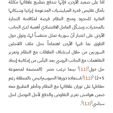
أمّا على صعيد الأردن، فإنّها تندفع بتطبيع علاقاتها مكللةً
بآمال تقليص قدرة الميليشيات المدعومة إيرانيا وشبكاتها
العابرة للحدود ومنح النظام فرصة لمكافحة التجارة
بالمخدرات، ويشكّل العامل الاقتصادي أهمية لدى الجانب
الأردني على اعتبار أنّ سورية تمثل متنفساً لها، وتولي دول
الطوق بما فيها الأردن اهتماماً بحل ملف اللاجئين
السوريين من خلال استئناف العلاقات مع النظام وتعزيز
التفاهمات مع الجانب الروسي بعد اليأس من إمكانية إيجاد
)
(
حل دولي
[11]
بينما ترغب مصر (المنضمة لمجموعة
)
(
5+2)
[12]
،استعادة دورها الجيوستراتيجي بالمنطقة رغم
حفاظها على توزان علاقاتها مع النظام وتأطير التطبيع معه
ضمن هوامش تعزيز التفاوض والدفع لأجل التوصل لحل
)
(
سياسي
[13]
.