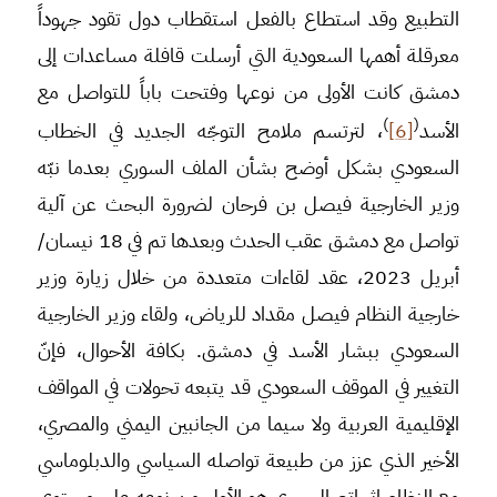
التطبيع وقد استطاع بالفعل استقطاب دول تقود جهوداً
معرقلة أهمها السعودية التي أرسلت قافلة مساعدات إلى
دمشق كانت الأولى من نوعها وفتحت باباً للتواصل مع
)
(
الأسد
[6]
، لترتسم ملامح التوجّه الجديد في الخطاب
السعودي بشكل أوضح بشأن الملف السوري بعدما نبّه
وزير الخارجية فيصل بن فرحان لضرورة البحث عن آلية
تواصل مع دمشق عقب الحدث وبعدها تم في 18 نيسان/
أبريل 2023، عقد لقاءات متعددة من خلال زيارة وزير
خارجية النظام فيصل مقداد للرياض، ولقاء وزير الخارجية
السعودي ببشار الأسد في دمشق. بكافة الأحوال، فإنّ
التغيير في الموقف السعودي قد يتبعه تحولات في المواقف
الإقليمية العربية ولا سيما من الجانبين اليمني والمصري،
الأخير الذي عزز من طبيعة تواصله السياسي والدبلوماسي
مع النظام إثر اتصال جرى هو الأول من نوعه على مستوى