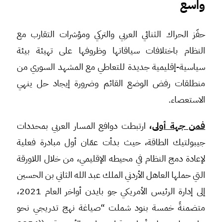
واسع
حفّز الحراك الثنائي العربي والتركي ومؤشرات التقارب مع
النظام باختلافات سياقاتها وظروفها على تهيئة بيئة
سياسية-إقليمية جديدة للتعاطي مع المشهد السوري من
منطلقات رفض الوضع القائم وضرورة إيجاد حل ينهي
الاستعصاء.
فمن جهة أولى
،
ارتبطت دوافع المسار العربي بمحددات
جيبولتيك الطاقة، حيث بدأت عمّان أول مبادرة فعلية
لإعادة دمج النظام في محيطه الإقليمي، من خلال اللاورقة
التي حملها العاهل الأردني الملك عبد الله الثاني بن الحسين
إلى إدارة الرئيس الأمريكي جو بايدن أواخر العام 2021،
متضمنةً خمسة بنود شملت “صياغة نهج تدريجي نحو