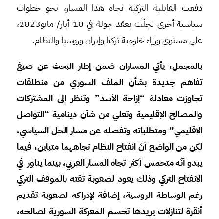
دفعت القابلية التركية تجاه هذا المسار، نحو خطوات
سياسية أخرى تجلّت بعقد جولة في 10 أيار/ مايو2023،
على مستوى وزراء خارجية تركيا وإيران وروسيا والنظام.
بالمجمل، يأتي المساران ضمن إطار البحث عن صيغ
تفاهم جديدة بشأن الملف السوري من منطلقات
تجاوزت معادلة “إزاحة الأسد” وتنظر إلى المشتركات
والمصالح الإقليمية وتعلي من شأن دينامية “التواصل
الإقليمي” ومتطلباته وتفصله عن مسار الحل السياسي،
لكن من الواضح أنّ انفتاح النظام تجاههما متباين، فيما
يبدو أنّه متحمس أكثر تجاه المسار العربي، بينما يناور في
الانفتاح التركي وذلك يعود لصعوبة ثقته بالموقف التركي
رغم الوساطة الروسية، إضافة لإدراكه لصعوبة تقديم
أنقرة لتنازلات يريدها تحسم المعركة السورية لصالحه،