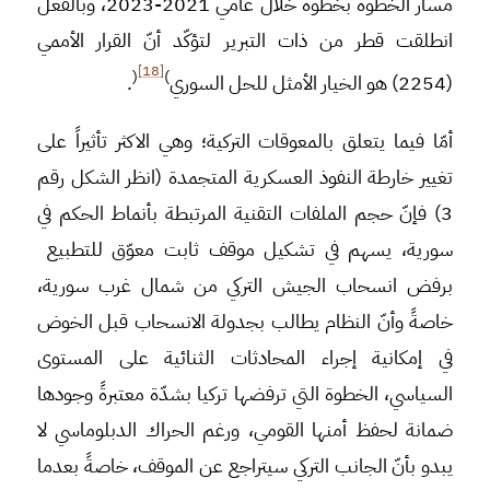
مسار الخطوة بخطوة خلال عامي 2021-2023، وبالفعل
انطلقت قطر من ذات التبرير لتؤكّد أنّ القرار الأممي
[18]
(
)
(2254) هو الخيار الأمثل للحل السوري
.
أمّا فيما يتعلق بالمعوقات التركية؛ وهي الاكثر تأثيراً على
تغيير خارطة النفوذ العسكرية المتجمدة (انظر الشكل رقم
3) فإنّ حجم الملفات التقنية المرتبطة بأنماط الحكم في
سورية، يسهم في تشكيل موقف ثابت معوّق للتطبيع
برفض انسحاب الجيش التركي من شمال غرب سورية،
خاصةً وأنّ النظام يطالب بجدولة الانسحاب قبل الخوض
في إمكانية إجراء المحادثات الثنائية على المستوى
السياسي، الخطوة التي ترفضها تركيا بشدّة معتبرةً وجودها
ضمانة لحفظ أمنها القومي، ورغم الحراك الدبلوماسي لا
يبدو بأنّ الجانب التركي سيتراجع عن الموقف، خاصةً بعدما