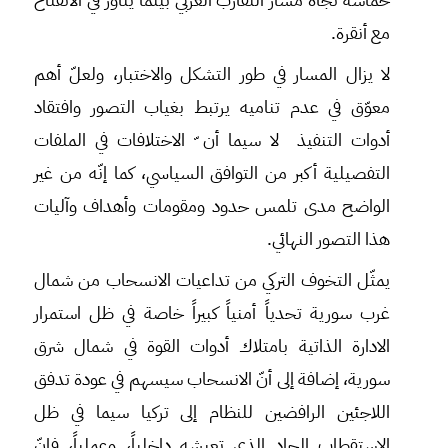
مع أنقرة.
لا يزال المسار في طور التشكل والاختبار، ولعلّ أهم
معوّق في عدم تناميه يرتبط بغياب التصور وافتقاد
أدوات التنفيذ لا سيما أن ّ الاختلافات في الملفات
التفصيلية أكبر من التوافق السياسي، كما إنّه من غير
الواضح مدى تلمس حدود ومقومات وأهداف وآليات
هذا التصور النهائي.
يمثّل التخوف التركي من تداعيات الانسحاب من شمال
غرب سورية تحدياً أمنياً كبيراً خاصة في ظل استمرار
الادارة الذاتية بامتلاك أدوات القوة في شمال شرق
سورية، إضافة إلى أنّ الانسحاب سيسهم في عودة تدفق
اللاجئين الرافضين للنظام إلى تركيا سيما في ظل
الاستقطاب الحاد الذي تعيشه داخلياً، وعملياً، فإنّ