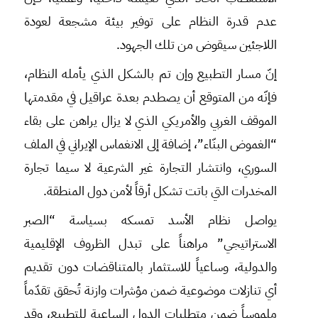
عدم قدرة النظام على توفير بيئة مشجعة لعودة
اللاجئين سيقوض من تلك الجهود.
إنّ مسار التطبيع وإن تم بالشكل الذي يأمله النظام،
فإنّه من المتوقع أن يصطدم بعدة عراقيل في مقدمتها
الموقف الغربي والأمريكي الذي لا يزال يراهن على بقاء
“الغموض البنّاء”، إضافة إلى الانغماس الإيراني في الملف
السوري، وانتشار التجارة غير الشرعية لا سيما تجارة
المخدرات التي باتت تشكل أرقاً لأمن دول المنطقة.
يواصل نظام الأسد تمسكه بسياسة “الصبر
الاستراتيجي” مراهناً على تبدل الظروف الإقليمية
والدولية، وساعياً للاستثمار بالمتناقضات دون تقديم
أي تنازلات موضوعية ضمن مؤشرات وازنة تُحقق تقدّماً
ملموساً ضمن متطلبات الدول الساعية للتطبيع، وقد