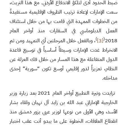
ضبط الحدود أدى لتلكؤ الاندفاع الأردني. مع هذا التريث،
سعت الإمارات لإعادة ترتيب الظروف الإقليمية مستفيدةً
من الخطوات الممهدة التي قامت بها من خلال استئناف
العمل الدبلوماسي في السفارات منذ أواخر العام
)
(
2018
[3]
، وبالفعل خلال المرحلتين أي التمهيد ومن ثم
الانخراط غدت الإمارات وسيطاً أساسياً في توسيع قاعدة
الدول المتفاعلة مع هذا المسار من خلال فك العزلة عن
النظام، تعزيزاً لدور إقليمي أوسع تكون “سورية” إحدى
مداخله.
تزايدت وتيرة التطبيع أواخر العام 2021 بعد زيارة وزير
الخارجية الإماراتي عبد الله بن زايد آل نهيان ولقاء بشار
الأسد، وهي الأولى من نوعها لوزير عربي يزور دمشق منذ
انقطاع العلاقات، الخطوة على ما يبدو أتت عقب اختبار