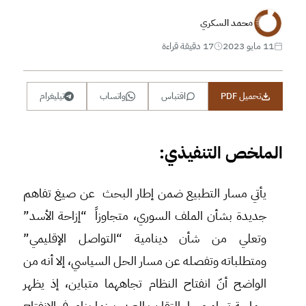
محمد السكري
11 مايو 2023
17 دقيقة قراءة
تحميل PDF
اقتباس
واتساب
تيليغرام
الملخص التنفيذي:
يأتي مسار التطبيع ضمن إطار البحث عن صيغ تفاهم
جديدة بشأن الملف السوري، متجاوزاً “إزاحة الأسد”
وتعلي من شأن دينامية “التواصل الإقليمي”
ومتطلباته وتفصله عن مسار الحل السياسي، إلا أنه من
الواضح أنّ انفتاح النظام تجاههما متباين، إذ يظهر
حماسة تجاه مسار التقارب العربي بينما يناور في الانفتاح