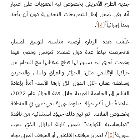
جدية الطرح الأمريكي بخصوص نية العقوبات على اعتبار
أنّه بقي ضمن إطار التصريحات التحذيرية دون أن يأخذ
)
(
بعداً إجرائياً
[4]
.
خلّفت هذه الزيارة أرضية مناسبة لتوسع المسار،
فانخرطت تباعاً عدة دول ضمنه: كتونس ومصر، فيما
وسّعت أخرى لم يسبق لها قطع علاقاتها مع النظام من
حراكها الإقليمي مثل: الجزائر والعراق ولبنان والبحرين
وسلطنة عمان -ثاني الدول التي زارها الأسد- أملاً بإعادة
النظام إلى الجامعة العربية خلال قمّة الجزائر عام 2022،
شاهدةً على أكبر حراك دبلوماسي إقليمي-عربي في المنطقة
بخصوص الملف. ثم تبع ذلك جهوٰد استثنائية من نافذة
“دبلوماسية الكوارث” ضمن كارثة الزلزال الذي ضرب
)
(
سورية
[5]
، لتعزيز مواقف الفاعلين أو الموقف العربي تجاه