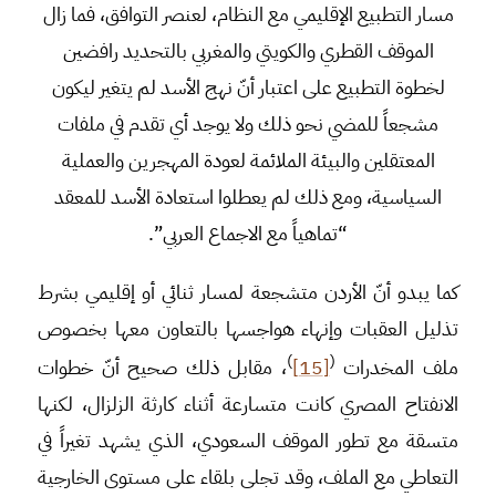
مسار التطبيع الإقليمي مع النظام، لعنصر التوافق، فما زال
الموقف القطري والكويتي والمغربي بالتحديد رافضين
لخطوة التطبيع على اعتبار أنّ نهج الأسد لم يتغير ليكون
مشجعاً للمضي نحو ذلك ولا يوجد أي تقدم في ملفات
المعتقلين والبيئة الملائمة لعودة المهجرين والعملية
السياسية، ومع ذلك لم يعطلوا استعادة الأسد للمعقد
“تماهياً مع الاجماع العربي”.
كما يبدو أنّ الأردن متشجعة لمسار ثنائي أو إقليمي بشرط
تذليل العقبات وإنهاء هواجسها بالتعاون معها بخصوص
)
(
ملف المخدرات
[15]
، مقابل ذلك صحيح أنّ خطوات
الانفتاح المصري كانت متسارعة أثناء كارثة الزلزال، لكنها
متسقة مع تطور الموقف السعودي، الذي يشهد تغيراً في
التعاطي مع الملف، وقد تجلى بلقاء على مستوى الخارجية