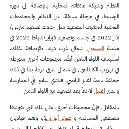
النظام وشبكة علاقاته المحلية. بالإضافة إلى دوره
الوسيط، في مرحلة سابقة، بين النظام والمجتمعات
المحلية لتخفيف التصعيد مثل حالات تصعيد مارس/
آذار 2022 في
جاسم
وتصعيد فبراير/شباط 2020 في
مدينة
الصنمين
شمال غرب درعا. بالإضافة لذلك،
استهدف اللواء الثامن أيضًا مجموعات أخرى متورطة
في تهريب الكابتاغون في شمال شرق درعا، بما في ذلك
جماعة تابعة لفايز الراضي، قيادي سابق في المعارضة
والذي
اغتيل
لاحقاً بعد تصعيد مع اللواء الثامن.
بالمقابل، فإنَّ مجموعات أخرى، مثل تلك التي يقودها
مصطفى المسالمة و
عماد
أبو
زريق
، وهما قياديان
سابقان في المعارضة، لم تتخل عن كفاحها السياسي