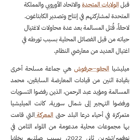
قبل
الولايات
المتحدة
والاتحاد الأوروبي والمملكة
المتحدة لمشاركتهم في إنتاج وتصدير الكابتاغون.
لاحقاً، قُتل المسالمة بعد عدة محاولات لاغتيال
حياته من قبل الفصائل المحلية بسبب تورطه في
اغتيال العديد من معارضي النظام.
ميليشيا
الحفو
–
حرفوش
هي جماعة مسلحة أخرى
بقيادة اثنين من قيادات المعارضة السابقين، محمد
المسالمة ومؤيد عبد الرحمن، الذين رفضوا التسويات
ورفضوا التهجير إلى شمال سورية. كانت الميليشيا
متمركزة في أحياء درعا البلد حتى
المعركة
التي قامت
بها مجموعات محلية مدعومة من اللواء الثامن في
نوفمبر/تشرين ثاني 2022، بسبب صلتهم بخلايا