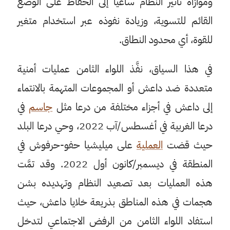
وموازاة تأثير النظام ساعياً إلى الحفاظ على الوضع
القائم للتسوية، وزيادة نفوذه عبر استخدام متغير
للقوة، أي محدود النطاق.
في هذا السياق، نفَّذ اللواء الثامن عمليات أمنية
متعددة ضد داعش أو المجموعات المتهمة بالانتماء
إلى داعش في أجزاء مختلفة من درعا مثل
جاسم
في
درعا الغربية في أغسطس/آب 2022، وحي درعا البلد
حيث قضت
العملية
على ميليشيا حفو-حرفوش في
المنطقة في ديسمبر/كانون أول 2022. وقد تمَّت
هذه العمليات بعد تصعيد النظام وتهديده بشن
هجمات في هذه المناطق بذريعة خلايا داعش، حيث
استفاد اللواء الثامن من الرفض الاجتماعي لتدخل