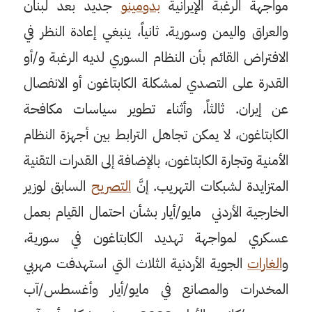
مواجهة الرغبة الإيرانية
بدومينو
جديد بعد لبنان
والعراق واليمن وسورية. ثانياً، ينبغي إعادة النظر في
الافتراض القائم بأن النظام السوري لديه الرغبة و/أو
القدرة على التصدي لمشكلة الكابتاغون أو الانفصال
عن إيران. ثالثاً، وأثناء تطوير سياسات مكافحة
الكابتاغون، لا يمكن تجاهل الترابط بين أجهزة النظام
الأمنية وتجارة الكابتاغون، بالإضافة إلى القدرات التقنية
المتزايدة لشبكات التهريب. إنَّ
التصريح
السابق لوزير
الخارجية الأردني مايو/أيار بشأن احتمال القيام بعمل
عسكري لمواجهة تهديد الكابتاغون في سورية،
و
الغارات
الجوية الأردنية الثلاث التي استهدفت مهربي
المخدرات والمصانع في مايو/أيار وأغسطس/آب