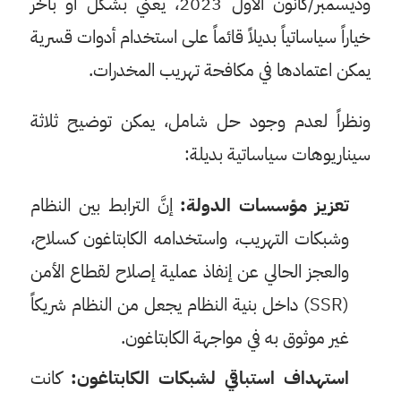
وديسمبر/كانون الأول 2023، يعني بشكل أو بآخر
خياراً سياساتياً بديلاً قائماً على استخدام أدوات قسرية
يمكن اعتمادها في مكافحة تهريب المخدرات.
ونظراً لعدم وجود حل شامل، يمكن توضيح ثلاثة
سيناريوهات سياساتية بديلة:
تعزيز مؤسسات الدولة:
إنَّ الترابط بين النظام
وشبكات التهريب، واستخدامه الكابتاغون كسلاح،
والعجز الحالي عن إنفاذ عملية إصلاح لقطاع الأمن
(SSR) داخل بنية النظام يجعل من النظام شريكاً
غير موثوق به في مواجهة الكابتاغون.
استهداف استباقي لشبكات الكابتاغون:
كانت