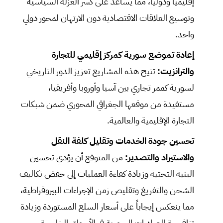
إقليمياً ودولياً، مما يساعد على كسر العزلة السياسية
وتوسيع العلاقات الاقتصادية دون الارتهان لمحور دولي
واحد.
إعادة تموضع سورية كمركز إقليمي للتجارة
والترانزيت:
تتيح هذه المشاريع تعزيز الدور التاريخي
لسورية كممر تجاري بين آسيا وأوروبا وأفريقيا،
مستفيدة من موقعها الجغرافي المحوري ضمن شبكات
التجارة الإقليمية والعالمية.
تحسين جودة الخدمات وتقليل كلفة النقل
والاستيراد والتصدير:
من المتوقع أن يؤدي تحسين
البنية التحتية وزيادة كفاءة العمليات إلى خفض تكاليف
الشحن والتفريغ وتقليص زمن الإجراءات البيروقراطية،
مما ينعكس إيجاباً على أسعار السلع المستوردة وزيادة
تنافسية الصادرات السورية في الأسواق الخارجية.