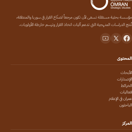
مؤسسة بحثية مستقلة تسعى لأن تكون مرجعاً لصنّاع القرار في سوريا والمنطقة،
تُنتج الدراسات المنهجية التي تدعم آليات اتخاذ القرار وترسم خارطة الأولويات.
المحتوى
الأبحاث
الإصدارات
الخرائط
فعاليات
عمران في الإعلام
الباحثون
المركز