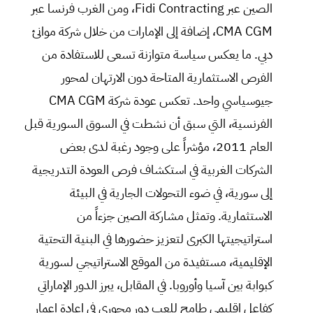
الصين عبر Fidi Contracting، ومن الغرب فرنسا عبر
CMA CGM، إضافة إلى الإمارات من خلال شركة موانئ
دبي. ما يعكس سياسة متوازنة تسعى للاستفادة من
الفرص الاستثمارية المتاحة دون الارتهان لمحور
جيوسياسي واحد. تعكس عودة شركة CMA CGM
الفرنسية، التي سبق أن نشطت في السوق السورية قبل
العام 2011، مؤشراً على وجود رغبة لدى بعض
الشركات الغربية في استكشاف فرص العودة التدريجية
إلى سورية، في ضوء التحولات الجارية في البيئة
الاستثمارية. وتمثل مشاركة الصين جزءاً من
استراتيجيتها الكبرى لتعزيز حضورها في البنية التحتية
الإقليمية، مستفيدة من الموقع الاستراتيجي لسورية
كبوابة بين آسيا وأوروبا. في المقابل، يبرز الدور الإماراتي
كفاعل إقليمي طامح للعب دور محوري في إعادة إعمار