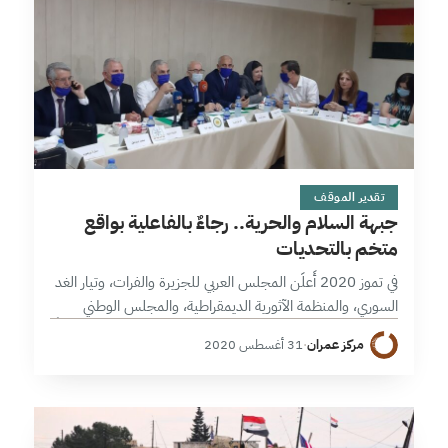
13 دقائق
تقدير الموقف
جبهة السلام والحرية.. رجاءٌ بالفاعلية بواقع
متخم بالتحديات
في تموز 2020 أَعلَن المجلس العربي للجزيرة والفرات، وتيار الغد
السوري، والمنظمة الآثورية الديمقراطية، والمجلس الوطني
الكُردي تشكيل جبهة السلام والحرية في مدينة القامشلي. ووفقاً
مركز عمران
·
31 أغسطس 2020
لبيان التأسيس فقد أتت الجبهة…