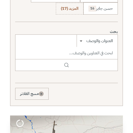
حسن جابر
المزيد (17)
16
بحث
نطاق البحث
×
مسح الفلاتر