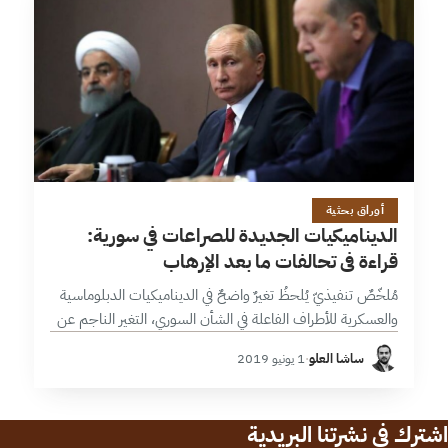
22 دقائق
أوراق بحثية
الديناميكيات الجديدة للصراعات في سورية:
قراءة في تحالفات ما بعد الإرهاب
مُلخّصٌ تنفيذيّ يُلحظُ تغيرٌ واضحٌ في الديناميكيات الدبلوماسية
والعسكرية للأطراف الفاعلة في الشأن السوري، التغير الناجم عن
نهاية التفاهمات القديمة بين تلك الأطراف، الأمر الذي دفع
ساشا العلو
·
1 يونيو 2019
بصراعات وتحالفات جديدة قائمة…
اشترك في نشرتنا البريدية