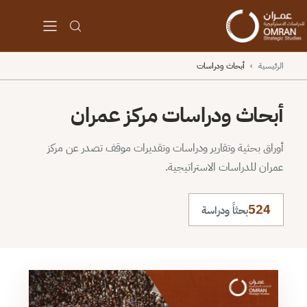
الرئيسية
›
أبحاث ودراسات
أبحاث ودراسات مركز عمران
أوراق بحثية وتقارير ودراسات وتقديرات موقف تصدر عن مركز
عمران للدراسات الاستراتيجية.
524
بحثاً ودراسة