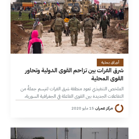
18 دقائق
أوراق بحثية
شرق الفرات بين تزاحم القوى الدولية وتحاور
القوى المحلية
الملخص التنفيذي تعود منطقة شرق الفرات لترسم جملةً من
التفاعلات الجديدة بين القوى الفاعلة في الجغرافية السورية،
وبالأخص الولايات المتحدة الأمريكية وروسيا الاتحادية، ويحاول
مركز عمران
·
15 مايو 2020
الطرفان تبادل التضييق في البقعة الجغرافية…