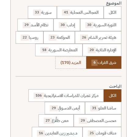
الموضوع
الكل
المجالس المحلية
سورية
33
41
الثورة السورية
إدلب
نظام الأسد
29
30
30
هيئة تحرير الشام
الحوكمة
روسيا
22
23
26
الإدارة الذاتية
المعارضة السورية
18
20
شرق الفرات
المزيد (170)
6
الباحث
الكل
مركز عمران للدراسات الاستراتيجية
106
ساشا العلو
أيمن الدسوقي
29
31
محسن المصطفى
معن طلَّاع
27
29
مناف قومان
د.بشير زين العابدين
16
25