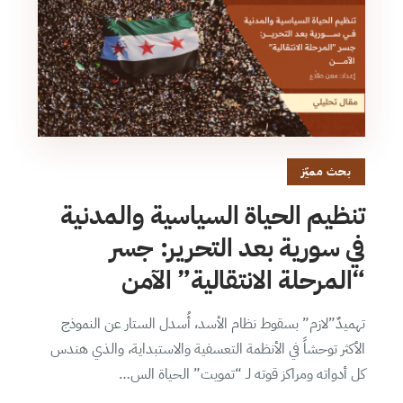
بحث مميّز
تنظيم الحياة السياسية والمدنية
في سورية بعد التحرير: جسر
“المرحلة الانتقالية” الآمن
تهميدٌ”لازم” بسقوط نظام الأسد، أُسدل الستار عن النموذج
الأكثر توحشاً في الأنظمة التعسفية والاستبداية، والذي هندس
كل أدواته ومراكز قوته لـ “تمويت” الحياة الس…