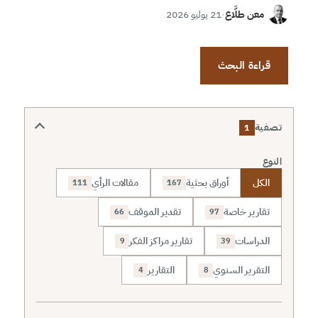
معن طلَّاع
·
21 يوليو 2026
قراءة البحث
تصفية
1
النوع
الكل
أوراق بحثية
مقالات الرأي
111
167
تقارير خاصة
تقدير الموقف
66
97
الدراسات
تقارير مراكز الفكر
9
39
التقرير السنوي
التقارير
4
8