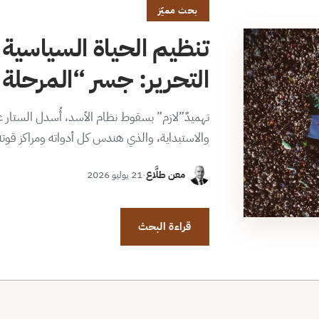
بحث مميّز
تنظيم الحياة السياسية 
التحرير: جسر “المرحلة ا
تهميدٌ”لازم” بسقوط نظام الأسد، أُسدل الستار عن
والاستبداية، والذي هندس كل أدواته ومراكز قوت
معن طلَّاع
·
21 يوليو 2026
قراءة البحث