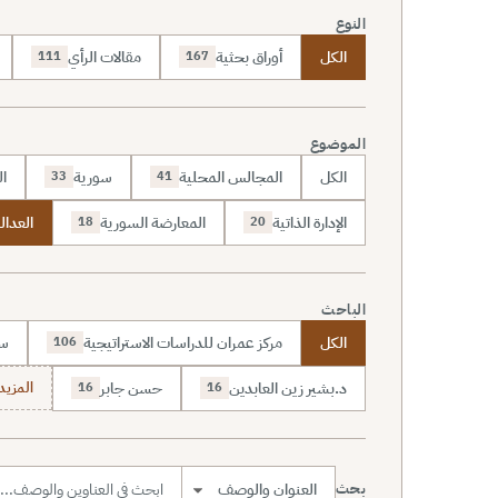
النوع
الكل
أوراق بحثية
مقالات الرأي
111
167
الموضوع
الكل
المجالس المحلية
سورية
ال
33
41
الإدارة الذاتية
المعارضة السورية
العدالة
18
20
الباحث
الكل
مركز عمران للدراسات الاستراتيجية
سا
106
د.بشير زين العابدين
حسن جابر
المزيد (7
16
16
بحث