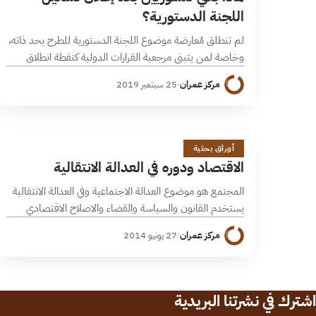
اللجنة الدستورية؟
لم تنطلق مُعارضة موضوع اللجنة الدستورية للطرح بحد ذاته،
وخاصة لمن يتبنى مرجعية القرارات الدولية كنقطة انطلاق
لحل المعضلة السورية، فموضوع طرح دستور جديد للبلاد،
مركز عمران
·
25 سبتمبر 2019
يشغل حيزاً ما من فقرات…
ا
1 دقائق
أوراق بحثية
الاقتصاد ودوره في العدالة الانتقالية
المجتمع هو موضوع العدالة الاجتماعية وفي العدالة الانتقالية
يستخدم القانون والسياسة والقضاء والاصلاح الاقتصادي
للوصول إلى الهدف الذي هو العدالة الاجتماعية مع الأدراك أن
مركز عمران
·
27 يونيو 2014
العدالة الانتقالية في بعض حالاتها قد…
اشترك في نشرتنا البريدية