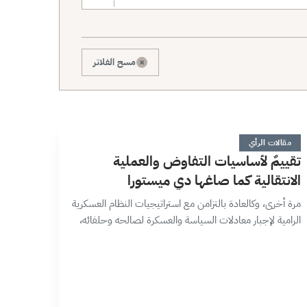
×
مسح الفلاتر
ت
6 دقائق
مقالات الرأي
تقييمٌ لأساسيات التفاوض والعملية
الانتقالية كما صاغها دي ميستورا
مرة أخرى، وكالعادة بالتزامن مع استراتيجيات النظام العسكرية
الرامية لإجبار معادلات السياسة والعسكرة لصالحه وحلفائه،
طرح المبعوث الدولي ستيفان دي ميستورا لمجموعات صنع
القرار المحلي والإقليمي والدولي ملخصاً تنفيذياً حول…