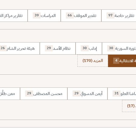
تقارير خاصة
تقدير الموقف
الدراسات
تقارير مراكز الف
39
66
97
ثورة السورية
إدلب
نظام الأسد
هيئة تحرير الشام
26
29
30
30
 الانتقالية
المزيد (170)
4
شا العلو
أيمن الدسوقي
محسن المصطفى
معن طلَّا
29
29
31
1)