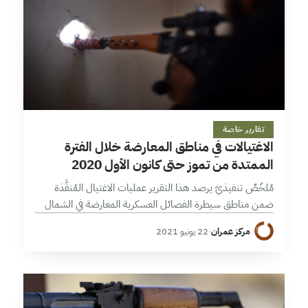
19 دقائق
تقارير خاصة
الاغتيالات في مناطق المعارضة خلال الفترة
الممتدة من تموز حتى كانون الأول 2020
مُلخّصٌ تنفيذيّ يرصد هذا التقرير عمليات الاغتيال المُنفَّذة
ضمن مناطق سيطرة الفصائل العسكرية المعارضة في الشمال
السوري، خلال الفترة الممتدة من تموز/ يوليو وحتى كانون
مركز عمران
·
22 يونيو 2021
الأول/ديسمبر 2020، والتي بلغ عددها…