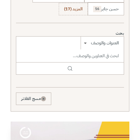
حسن جابر
المزيد (17)
16
بحث
نطاق البحث
×
مسح الفلاتر