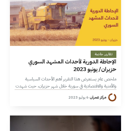
9 دقائق
تقارير خاصة
الإحاطة الدورية لأحداث المشهد السوري
حزيران/ يونيو 2023
ملخص عام يستعرض هذا التقرير أهم الأحداث السياسية
والأمنية والاقتصادية في سورية خلال شهر حزيران، حيث شهدت
الجغرافيا السورية تصعيداً أمنياً في مختلف مناطق النفوذ، بدءً
مركز عمران
·
6 يوليو 2023
بالتصعيد الروسي في إدلب،…