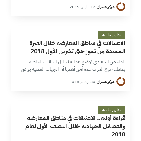
تم رصدها (ريف حلب ومحافظة إدلب)، وقد انخفضت النسبة
مركز عمران
·
12 مارس 2019
بالمقارنة مع التقرير السابق (محاولات…
ا
8 دقائق
تقارير خاصة
الاغتيالات في مناطق المعارضة خلال الفترة
الممتدة من تموز حتى تشرين الأول 2018
الملخص التنفيذي توضح عملية تحليل البيانات الخاصة
بمنطقة درع الفرات عدة أمور أهمها أن الجهات المدنية بواقع
30 محاولة واتبع منفذو عمليات الاغتيال عدة وسائل وطرق
مركز عمران
·
30 نوفمبر 2018
لتنفيذ عملياتهم أكثرها عن…
ق
4 دقائق
تقارير خاصة
قراءة أولية.. الاغتيالات في مناطق المعارضة
والفصائل الجهادية خلال النصف الأول لعام
2018