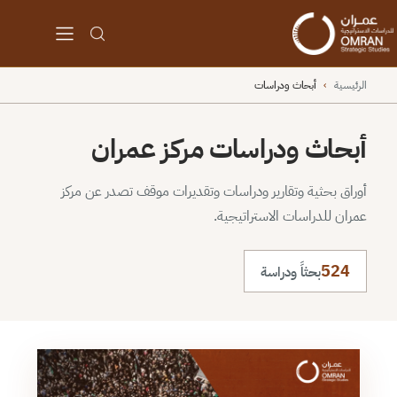
الرئيسية
›
أبحاث ودراسات
أبحاث ودراسات مركز عمران
أوراق بحثية وتقارير ودراسات وتقديرات موقف تصدر عن مركز
عمران للدراسات الاستراتيجية.
524
بحثاً ودراسة