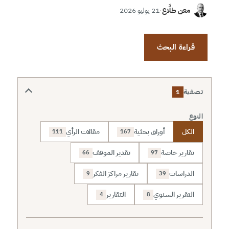
معن طلَّاع
·
21 يوليو 2026
قراءة البحث
تصفية
1
النوع
الكل
أوراق بحثية
مقالات الرأي
111
167
تقارير خاصة
تقدير الموقف
66
97
الدراسات
تقارير مراكز الفكر
9
39
التقرير السنوي
التقارير
4
8