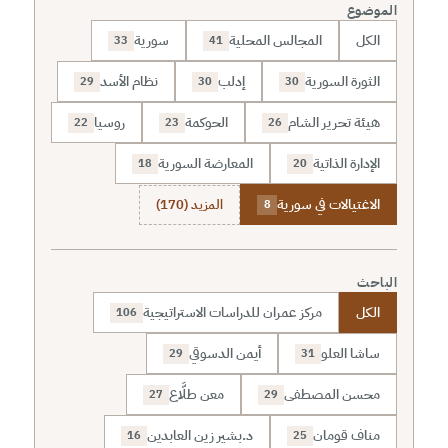
الموضوع
الكل
المجالس المحلية
سورية
33
41
الثورة السورية
إدلب
نظام الأسد
29
30
30
هيئة تحرير الشام
الحوكمة
روسيا
22
23
26
الإدارة الذاتية
المعارضة السورية
18
20
الاغتيالات في سورية
المزيد (170)
8
الباحث
الكل
مركز عمران للدراسات الاستراتيجية
106
ساشا العلو
أيمن الدسوقي
29
31
محسن المصطفى
معن طلَّاع
27
29
مناف قومان
د.بشير زين العابدين
16
25