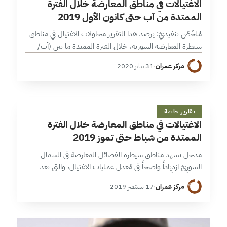
الاغتيالات في مناطق المعارضة خلال الفترة
الممتدة من آب حتى كانون الأول 2019
مُلخّصٌ تنفيذيّ: يرصد هذا التقرير محاولات الاغتيال في مناطق
سيطرة المعارضة السورية، خلال الفترة الممتدة ما بين (آب/
أغسطس وحتى كانون الأول/ديسمبر 2019)، والتي بلغ عددها
مركز عمران
·
31 يناير 2020
55 محاولة مُخلفة 143 ضحية.…
ا
10 دقائق
تقارير خاصة
الاغتيالات في مناطق المعارضة خلال الفترة
الممتدة من شباط حتى تموز 2019
مدخل تشهد مناطق سيطرة الفصائل المعارضة في الشمال
السوريّ ازدياداً واضحاً في مُعدل عمليات الاغتيال، والتي تعد
مؤشراً مهماً على تدهور حالة الاستقرار الأمني وتدني القدرة على
مركز عمران
·
17 سبتمبر 2019
ضبطها من قبل…