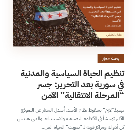
بحث مميّز
تنظيم الحياة السياسية والمدنية
في سورية بعد التحرير: جسر
“المرحلة الانتقالية” الآمن
تهميدٌ”لازم” بسقوط نظام الأسد، أُسدل الستار عن النموذج
الأكثر توحشاً في الأنظمة التعسفية والاستبداية، والذي هندس
كل أدواته ومراكز قوته لـ “تمويت” الحياة الس…