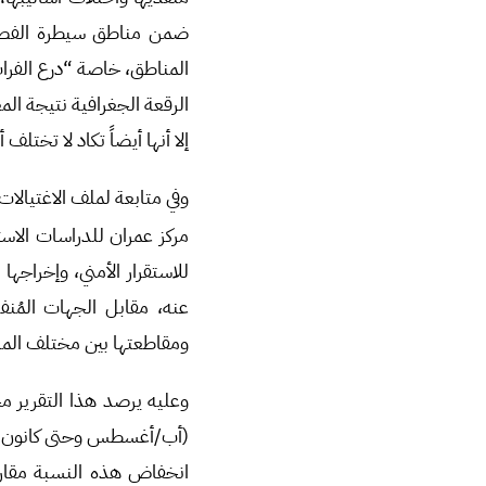
ضمن مناطق سيطرة الفصائ
المناطق، خاصة “درع الفرا
الرقعة الجغرافية نتيجة ال
إلا أنها أيضاً تكاد لا تختل
وفي متابعة لملف الاغتيال
مركز عمران للدراسات الاست
للاستقرار الأمني، وإخراجه
عنه، مقابل الجهات المُنف
ومقاطعتها بين مختلف المناط
وعليه يرصد هذا التقرير 
(أب/أغسطس وحتى كانون الأول/ديسمبر 9
انخفاض هذه النسبة مقارنة