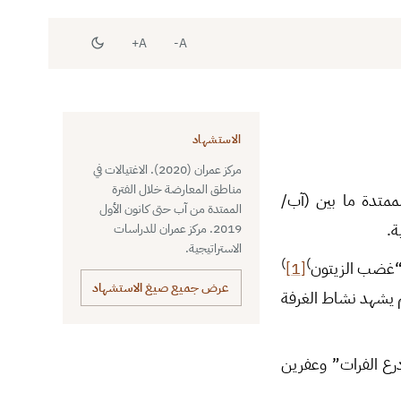
A+
A-
الاستشهاد
مركز عمران (2020). الاغتيالات في
مناطق المعارضة خلال الفترة
ممتدة ما بين (آب/
الممتدة من آب حتى كانون الأول
2019. مركز عمران للدراسات
الاستراتيجية.
)
)
 “غضب الزيتون
[1]
عرض جميع صيغ الاستشهاد
م يشهد نشاط الغرفة
رع الفرات” وعفرين