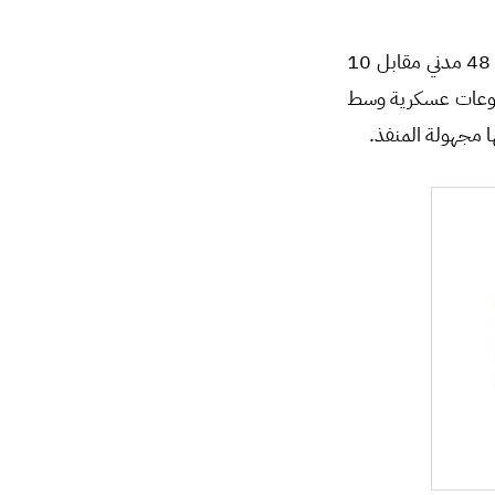
بالمقابل، نُفذت 11 محاولة عبر العبوات الناسفة مخلفةً بمجموعها 8 قتلى و50 جريح، منهم 48 مدني مقابل 10
صيات أو مجموعات عسكرية وسط