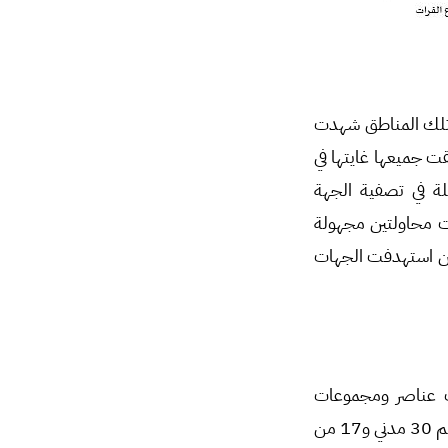
 تلك المناطق شهدت
لطلق الناري وحققت جميعها غايتها في
ة في تصفية الجهة
ينما بقيت محاولتين مجهولة
اقع 7 محاولات، مقابل محاولتين استهدفت الجهات
بوة الناسفة (الشكل 3)، والتي استهدفت عناصر ومجموعات
للجيش الوطني وسط تجمعات للمدنيين، ما أدى إلى وقوع؛ 15 قتيل و34 جريح (الشكل 4)، منهم 30 مدني و17 من