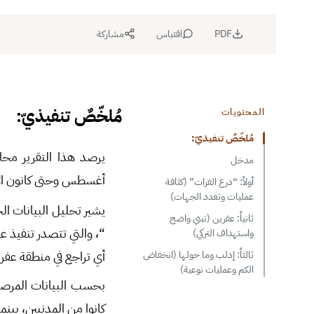
PDF
اقتباس
مشاركة
مُلخّصٌ تنفيذيّ:
المحتويات
مُلخّصٌ تنفيذيّ:
يرصد هذا التقرير محاو
مدخل
أغسطس وحتى كانون الأول/ديسمبر 2019)، والتي بلغ عدده
أولاً: “درع الفرات” (كثافة
عمليات وتعدد الجهات)
يشير تحليل البيانات ا
ثانياً: عفرين (تبني واضح
“، والتي تتصدر تنفيذ 
واستهداف التركي)
أي تراجع في منطقة عفر
ثالثاً: إدلب وما حولها (انخفاض
الكم وعمليات نوعية)
بحسب البيانات المرصو
كانوا من المدنيين، بين