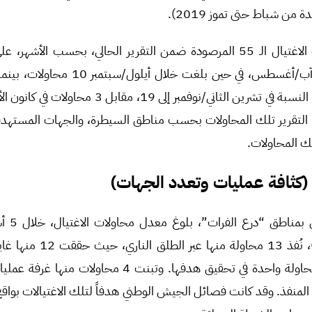
 من شباط حتى تموز 2019).
محاولة اغتيال خلال شهر آب/أغسطس، في حين بلغ
ا التقرير تلك المحاولات بحسب مناطق السيطرة، والجهات المستهدف
لك المحاولات.
” (كثافة عمليات وتعدد الجهات)
طق “درع الفرات”، بلوغ معدل محاولات الاغتيال، خلال 5 أشهر من الرصد،
محاولة اغتيال (الشكل 1)، نُفذ 3
المستهدفة فيما فشلت محاولة واحدة في تحقيق هدفها. وتبنت