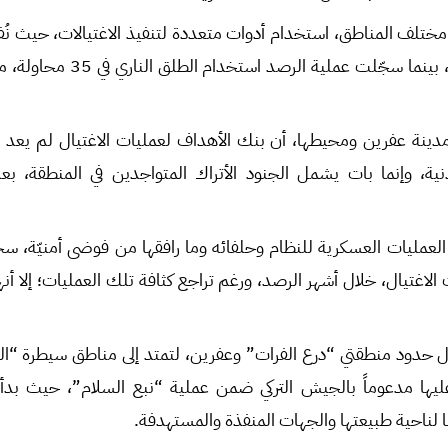
طريق العبوات الناسفة، بينما سجّلت 
مدينة عفرين ومحيطها، أن بنك الأهداف لعمليات الاغتيال لم يعد 
نية، وإنما بات يشمل الجنود الأتراك المتواجدين في المنطقة، 
العمليات العسكرية للنظام وحلفائه وما رافقها من فوضى أمنيّة، 
 الاغتيال، خلال أشهر الرصد، ورغم تراجع كثافة تلك العمليات؛ إلا أنه
ال حدود منطقتي “درع الفرات” وعفرين، لتمتد إلى مناطق سيطرة “
ليها مدعوماً بالجيش التركي ضمن عملية “نبع السلام”، حيث بد
ا لناحية طبيعتها والجهات المنفذة والمستهدفة.