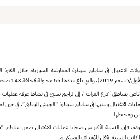
لات الاغتيال في مناطق سيطرة المعارضة السورية، خلال الفترة ال
ا 55 محاولة مُخلفة 143 ضحية.
لخاص بمناطق “درع الفرات”، إلى تراجع نسبيّ في نشاط غرفة عمليات
عمليات الاغتيال وتبنيها في مناطق سيطرة “الجيش الوطني”. في حين ل
ين ومحيطها.
دة، فإن النسبة الأكبر من ضحايا عمليات الاغتيال ضمن مناطق “د
ما كانت النسبة الأقل للأهداف العسكرية.