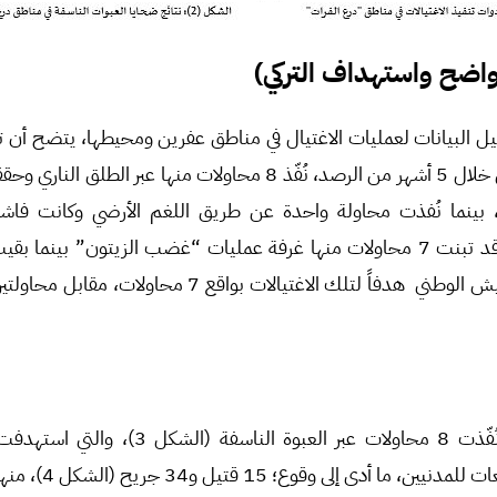
واضح واستهداف التركي)
ل البيانات لعمليات الاغتيال في مناطق عفرين ومحيطها، يتضح أن
محاولة اغتيال خلال 5 أشهر من الرصد، نُفّذ 8 محاولات منها عبر ا
 بينما نُفذت محاولة واحدة عن طريق اللغم الأرضي وكانت فاشل
المستهدفة (الشكل 3)، وقد تبنت 7 محاولات منها غرفة عمليات “غضب الزيتون” ب
المنفذ، وكانت فصائل الجيش الوطني هدفاً لتلك الاغتيالات بو
سب البيانات المرصودة، نُفّذت 8 محاولات عبر الع