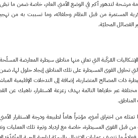
دمة مرشحة لتدهور أكبر في الوضع الأمني العام، خاصة ضمن ما تبق
رية المستمرة من قبل النظام وحلفائه، وما تسببت به من تهجي
 الفصائل المحليّة.
 الإشكاليات المُركّبة التي تعاني منها مناطق سيطرة المعارضة المسلّح
لتي تحاول القوى المسيطرة على تلك المناطق إيجاد حلول لها، ضمن ب
طرة ذات المصالح المتضاربة، إضافة إلى التدخلات الإقليمية المباش
تلفة عبر خلاياها النائمة بهدف زعزعة الاستقرار، ناهيك عن ال
المناطق.
 تمثله من اختراق أمنيّ، مؤشراً هاماً لطبيعة ودرجة الاستقرار الأم
ن قبل القوى المسيطرة، خاصة مع ازدياد وتيرة تلك العمليات وتف
فعادةً ما تتصف عمليات الاغتيال بالسريّة لناحية الجهة المنُفذّة؛ إلا