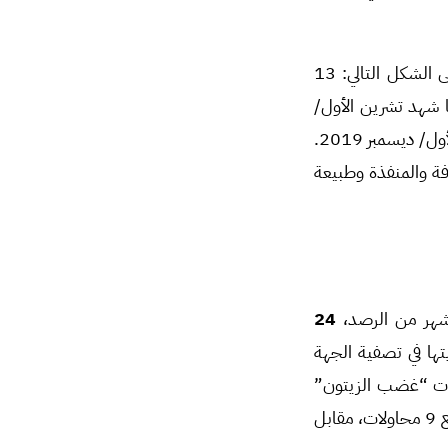
وتوزعت معدلات محاولات الاغتيال الـ 55 المرصودة ضمن التقرير الحالي، بحسب الأشهر، على الشكل التالي: 13
ت خلال أيلول/سبتمبر 10 محاولات، بينما شهد تشرين الأول/
أكتوبر 10 محاولات، لترتفع النسبة في تشرين الثاني/نوفمبر إلى 19، مقابل 3 محاولات في كانون الأول/ ديسمبر 2019.
ة والمنفذة وطبيعة
24
1 محاولة منها عبر الطلق الناري، حيث حققت 12 منها غايتها في تصفية الجهة
 4 محاولات منها غرفة عمليات “غضب الزيتون”
بينما بقيت 9 منها مجهولة المنفذ. وقد كانت فصائل الجيش الوطني هدفاً لتلك الاغتيالات بواقع 9 محاولات، مقابل