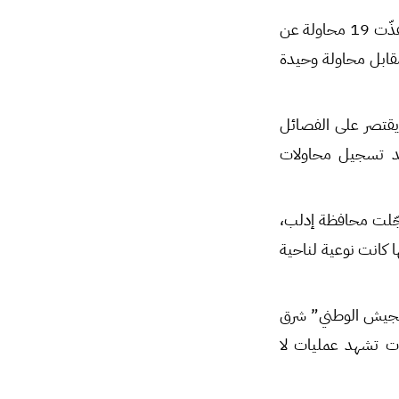
توضّح عملية الرصد في مختلف المناطق، استخدام أدوات متعددة لتنفيذ الاغتيالات، حيث نُفذّت 19 محاولة عن
عملية الرصد استخدام الطلق الناري في 35 محاولة، مقابل محاولة وحيدة
يقتصر على الفصائل
بعد تسجيل محاولات
سجّلت محافظة إدلب،
ا كانت نوعية لناحية
الجيش الوطني” شرق
أت تشهد عمليات لا