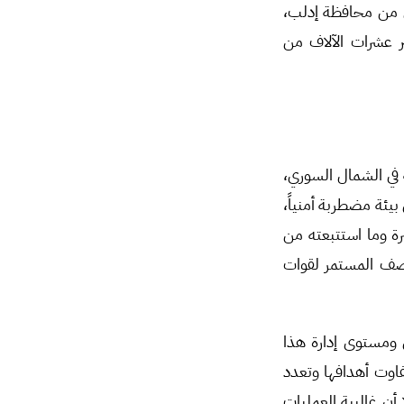
ى من محافظة إدلب،
ر عشرات الآلاف من
ة في الشمال السوري،
يئة مضطربة أمنياً،
رة وما استتبعته من
قصف المستمر لقوات
ني ومستوى إدارة هذا
اوت أهدافها وتعدد
 أن غالبية العمليات