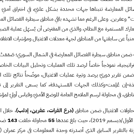
ل المعارضة تتبناها جهات محددة بشكل علنيّ، في اختراق أمنيّ
ت” وعفرين. وعلى الرغم مما تشهده باقي مناطق سيطرة الفصائل الم
معارك المستمرة مع النظام، والذي من المفترض أن يُسهّل عملية الضبط
ف أمنياً عن سابقتها من المناطق لجهة معدلات الاغتيال ومؤشرات الانفلات 
ات ضمن مناطق سيطرة الفصائل المعارضة في الشمال السوري؛ صَمَمَتْ
راتيجية، نموذجاً خاصاً لرصد تلك العمليات وتحليل البيانات الخاص
ا ضمن تقرير دوريّ يرصد وتيرة عمليات الاغتيال، موضّحاً نتائج تلك 
ذة-إن عُلِمت-وكذلك الجهات المُستهدفة، كما يسعى التقرير إلى ت
ق، في محاولة لرسم الملامح العامة للوضع الأمنيّ وقياس أوليّ لمؤشر
محاولات الاغتيال ضمن مناطق
(درع الفرات، عفرين، إدلب)
، خلال ال
201)، حيث بلغ عددها
55
محاولة خلفت
143
ضحي
 بالتقرير السابق الذي أصدرته وحدة المعلومات في مركز عمران (ا