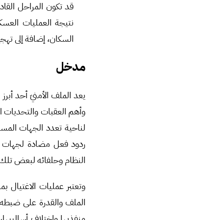
قد تكون المراحل القا
نتيجة العمليات العسك
السكان، إضافة إلى تهجير
مدخل
يعد الملف الأمنيَ أحد أبرز
وأهم العقبات والتحديات ا
لناحية تعدد الجهات المسي
ردود فعل مضادة لجهات مخ
النظام وحلفائه لبعض تلك 
وتعتبر عمليات الاغتيال بما
الملف والقدرة على ضبطه م
منفذيها واختلاف أساليبها، 