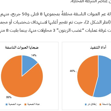
من عناصر الجيش الوطني (انظر الشكل 2)، حيث تم تفجير أغلبها لاستهداف شخ
لزيتون” 3 محاولات منها، بينما بقيت 8 منها مجهولة المنفذ.