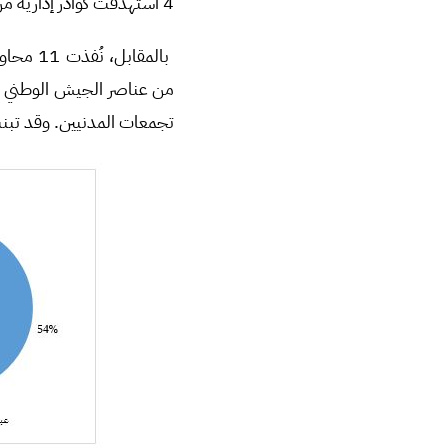
4 استهدفت كوادر إدارية من عناصر الشرطة المحليّة.
تجمعات المدنيين. وقد تبنت غرفة عمليات “غضب ا