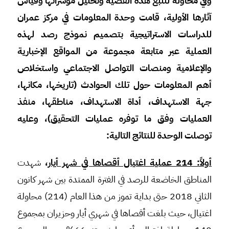
وفي محاولة لتتبع هذه القضية وتحليل مؤشراتها وقياس
آثارها الأولية، قامت وحدة المعلومات في مركز عمران
للدراسات الاستراتيجية بتصميم نموذج رصد لهذه
العملية عبر متابعة مجموعة من المواقع الإخبارية
والإعلامية ومنصات التواصل الاجتماعي واستخلاص
أهم المعلومات حول تلك الحوادث (تاريخها، مكانها،
جهة الاستهداف، أداة الاستهداف، مناطقها، منفذ
العمليات وفق ما توفره عمليات التحقيق)، وعليه
توصلت الوحدة للنتائج التالية:
أولاً: 214 عملية اغتيال أقصاها في شهر أيار
،
شهدت
المناطق الخاضعة للرصد في الفترة الممتدة بين شهر كانون
الثاني 2018 حتى بداية تموز من هذا العام (214) محاولة
اغتيال، حيث بلغت أقصاها في شهري أيار وحزيران بمجموع