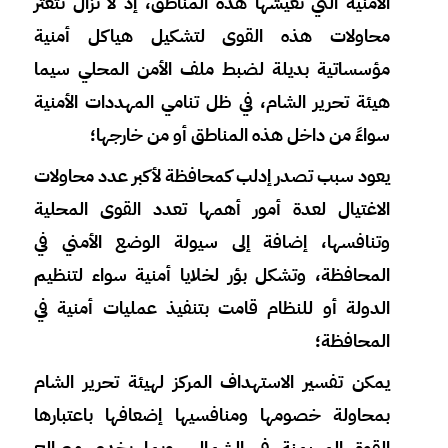
الأمنية التي تعيشها هذه المناطق، إذ لا تزال تتعثر
محاولات هذه القوى لتشكيل هياكل أمنية
مؤسساتية بديلة لضبط ملف الأمن المحلي سيما
هيئة تحرير الشام، في ظل تنامي المهددات الأمنية
سواءً من داخل هذه المناطق أو من خارجها؛
يعود سبب تصدر إدلب كمحافظة لأكبر عدد محاولات
الاغتيال لعدة أمور أهمها تعدد القوى المحلية
وتنافسها، إضافة إلى سيولة الوضع الأمني في
المحافظة، وتشكل بؤر لخلايا أمنية سواء لتنظيم
الدولة أو للنظام قامت بتنفيذ عمليات أمنية في
المحافظة؛
يمكن تفسير الاستهداف المركز لهيئة تحرير الشام
بمحاولة خصومها ومنافسيها إضعافها باعتبارها
القوة المهيمنة في الشمال، وبما يخدم مصالح