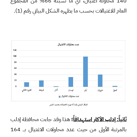
140 محاولة اغتيال، أي ما نسبته 66% من المجموع
العام للاغتيالات بحسب ما يظهره الشكل البياني رقم (1).
ثانياً: إدلب الأكثر استهدافاً
؛
هذا وقد جاءت محافظة إدلب
بالمرتبة الأولى من حيث عدد محاولات الاغتيال بـــ 164