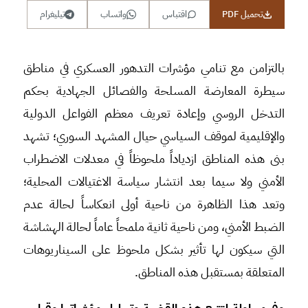
تحميل PDF
اقتباس
واتساب
تيليغرام
بالتزامن مع تنامي مؤشرات التدهور العسكري في مناطق
سيطرة المعارضة المسلحة والفصائل الجهادية بحكم
التدخل الروسي وإعادة تعريف معظم الفواعل الدولية
والإقليمية لموقف السياسي حيال المشهد السوري؛ تشهد
بنى هذه المناطق ازدياداً ملحوظاً في معدلات الاضطراب
الأمني ولا سيما بعد انتشار سياسة الاغتيالات المحلية؛
وتعد هذا الظاهرة من ناحية أولى انعكاساً لحالة عدم
الضبط الأمني، ومن ناحية ثانية ملمحاً عاماً لحالة الهشاشة
التي سيكون لها تأثير بشكل ملحوظ على السيناريوهات
المتعلقة بمستقبل هذه المناطق.