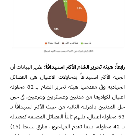
رابعاً: هيئة تحرير الشام الأكثر استهدافاً
؛
تظهر البيانات أن
الجهة الأكثر استهدافاً بمحاولات الاغتيال هي الفصائل
الجهادية وفي مقدمتها هيئة تحرير الشام بــ 82 محاولة
اغتيال لكوادرها من مدنيين وعسكريين وشرعيين، في حين
حل المدنيين بالمرتبة الثانية من حيث الأكثر استهدافاً بــ
53 محاولة اغتيال، يليهم ثالثاً الفصائل المصنفة كمعتدلة
بــ 42 محاولة، بينما تقدم المهاجرون بفارق بسيط (15)