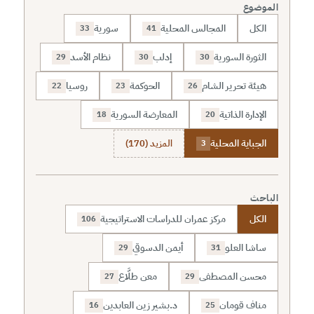
الموضوع
الكل
المجالس المحلية
سورية
33
41
الثورة السورية
إدلب
نظام الأسد
29
30
30
هيئة تحرير الشام
الحوكمة
روسيا
22
23
26
الإدارة الذاتية
المعارضة السورية
18
20
الجباية المحلية
المزيد (170)
3
الباحث
الكل
مركز عمران للدراسات الاستراتيجية
106
ساشا العلو
أيمن الدسوقي
29
31
محسن المصطفى
معن طلَّاع
27
29
مناف قومان
د.بشير زين العابدين
16
25