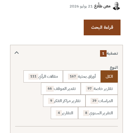
معن طلَّاع
·
21 يوليو 2026
قراءة البحث
تصفية
1
النوع
الكل
أوراق بحثية
مقالات الرأي
111
167
تقارير خاصة
تقدير الموقف
66
97
الدراسات
تقارير مراكز الفكر
9
39
التقرير السنوي
التقارير
4
8