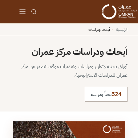
الرئيسية
›
أبحاث ودراسات
أبحاث ودراسات مركز عمران
أوراق بحثية وتقارير ودراسات وتقديرات موقف تصدر عن مركز
عمران للدراسات الاستراتيجية.
524
بحثاً ودراسة