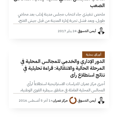
الصعب
ملخص تنفيذي جاء انتخاب مجلس مدينة إدلب بعد مخاضٍ
طويل، وبعد فشل تجربة إدارة المدينة من قبل جيش الفتح،
وكشفت عملية التشكيل عن بعض الجوانب الإيجابية والسلبية.
أيمن الدسوقي
·
24 يناير 2017
يمكن تفسير هذا…
ا
14 دقائق
أوراق بحثية
الدور الإداري والخدمي للمجالس المحلية في
المرحلة الحالية والانتقالية: قراءة تحليلية في
نتائج استطلاع رأي
أجرى مركز عمران للدراسات الاستراتيجية استطلاعاً لرأي
المجالس المحلية العاملة في مناطق سيطرة القوى الوطنية،
شمل الاستطلاع 105 مجالس في المحافظات السورية الآتية:
أيمن الدسوقي
،
مركز عمران
+1 آخر
·
5 أغسطس 2016
دمشق؛ ريف دمشق؛ حلب؛ إدلب؛ درعا؛ القنيطرة؛…