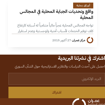
و
1 دقائق
أوراق بحثية
واقع وتحديات الجباية المحلية في المجالس
المحلية
تواجه المجالس المحلية عجزاً مالياً متنامياً له أسبابه كارتفاع
كلف توفير الخدمات لأسباب أمنية ولوجستية وعدم استقرار
الإيرادات المالية نظراً لاعتماها على مصادر دعم خارجية أكثر منها
مركز عمران
·
27 أكتوبر 2015
ذاتية. وإذ يُشكل…
اشترك في نشرتنا البريدية
احصل على أحدث الدراسات والتقارير الاستراتيجية حول الشأن السوري
لبريد الإلكتروني
اشتراك