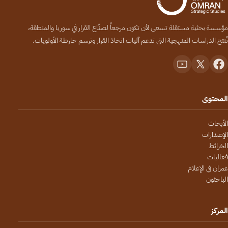
مؤسسة بحثية مستقلة تسعى لأن تكون مرجعاً لصنّاع القرار في سوريا والمنطقة،
تُنتج الدراسات المنهجية التي تدعم آليات اتخاذ القرار وترسم خارطة الأولويات.
المحتوى
الأبحاث
الإصدارات
الخرائط
فعاليات
عمران في الإعلام
الباحثون
المركز