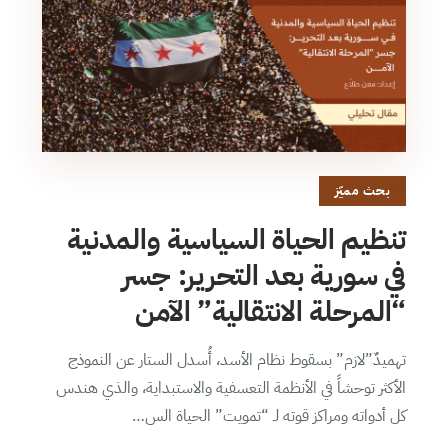
بحث مميّز
تنظيم الحياة السياسية والمدنية
في سورية بعد التحرير: جسر
“المرحلة الانتقالية” الآمن
تهميدٌ”لازم” بسقوط نظام الأسد، أُسدل الستار عن النموذج
الأكثر توحشاً في الأنظمة التعسفية والاستبداية، والذي هندس
كل أدواته ومراكز قوته لـ “تمويت” الحياة الس…