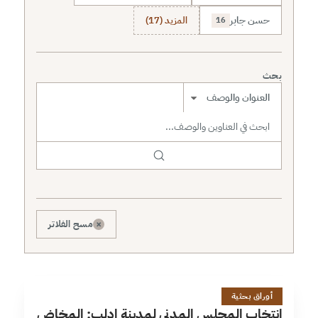
حسن جابر
المزيد (17)
16
بحث
نطاق البحث
×
مسح الفلاتر
ا
13 دقائق
أوراق بحثية
انتخاب المجلس المدني لمدينة إدلب: المخاض