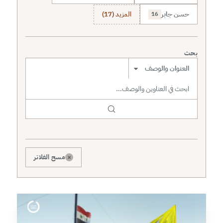
حسن جابر
المزيد (17)
16
بحث
نطاق البحث
×
مسح الفلاتر