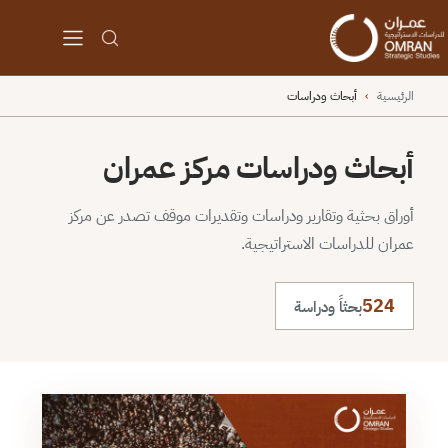
الرئيسية
›
أبحاث ودراسات
أبحاث ودراسات مركز عمران
أوراق بحثية وتقارير ودراسات وتقديرات موقف تصدر عن مركز
عمران للدراسات الاستراتيجية.
524
بحثاً ودراسة