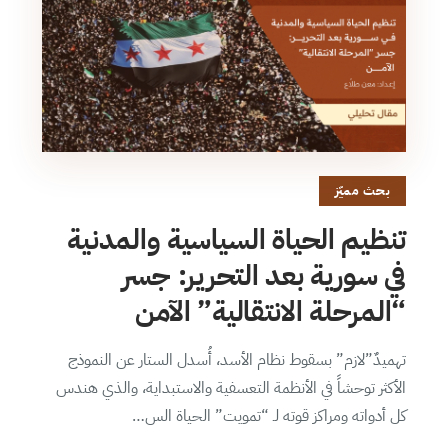
بحث مميّز
تنظيم الحياة السياسية والمدنية
في سورية بعد التحرير: جسر
“المرحلة الانتقالية” الآمن
تهميدٌ”لازم” بسقوط نظام الأسد، أُسدل الستار عن النموذج
الأكثر توحشاً في الأنظمة التعسفية والاستبداية، والذي هندس
كل أدواته ومراكز قوته لـ “تمويت” الحياة الس…