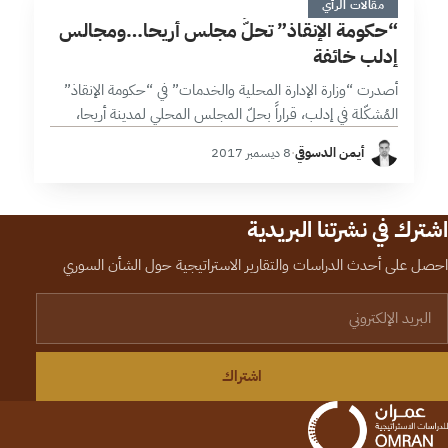
&
مقالات الرأي
“حكومة الإنقاذ” تحلُّ مجلس أريحا…ومجالس
إدلب خائفة
أصدرت “وزارة الإدارة المحلية والخدمات” في “حكومة الإنقاذ”
المُشكّلة في إدلب، قراراً بحلّ المجلس المحلي لمدينة أريحا،
معلنة في الوقت ذاته عن تشكيل مجلس جديد يتبع لها واعتباره
أيمن الدسوقي
·
8 ديسمبر 2017
الجهة الوحيدة…
اشترك في نشرتنا البريدية
احصل على أحدث الدراسات والتقارير الاستراتيجية حول الشأن السوري
لبريد الإلكتروني
اشتراك