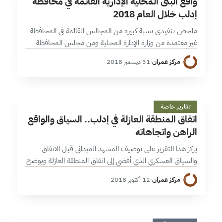
واقع البنى المحلية الإدارية القائمة في محافظة
إدلب خلال العام 2018
ملخص تنفيذي نسبة كبيرة من المجالس القائمة في المحافظة
غير معتمدة من وزارة الإدارة المحلية ومن مجلس المحافظة
وفقاً للأنظمة والقوانين المعمول بها؛ تجري أغلبية مجالس
مركز عمران
·
31 ديسمبر 2018
محافظة إدلب انتخابات دورية؛…
ا
11 دقائق
تقارير خاصة
اتفاق المنطقة العازلة في إدلب.. السياق والواقع
الراهن واتجاهاته
يركز هذا التقرير على توصيف المشهد الميداني قبل الاتفاق
والسياق العسكري الذي أفضى إلى اتفاق المنطقة العازلة ويوضح
طبيعة هذا الاتفاق ودوافعه ومواقف القوى الميدانية حياله،
مركز عمران
·
12 أكتوبر 2018
مستعرضاً أبرز التحديات التي…
4 دقائق