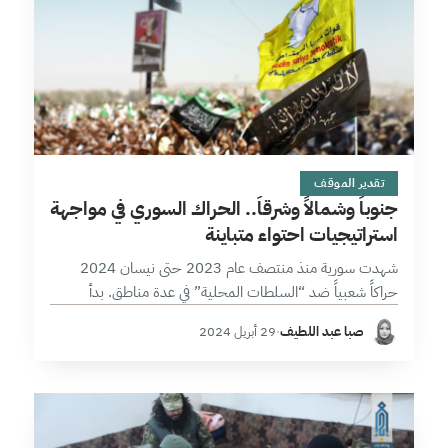
11 دقائق
تقدير الموقف
جنوباً وشمالاً وشرقاً.. الحراك السوري في مواجهة
استراتيجيات احتواء متباينة
شهدت سورية منذ منتصف عام 2023 حتى نيسان 2024
حراكاً شعبياً ضد “السلطات المحلية” في عدة مناطق. بدأ
الحراك في منطقة شمال شرق سورية، إذ انتفض أبناء العشائر
صبا عبد اللطيف
·
29 أبريل 2024
العربية ضد…