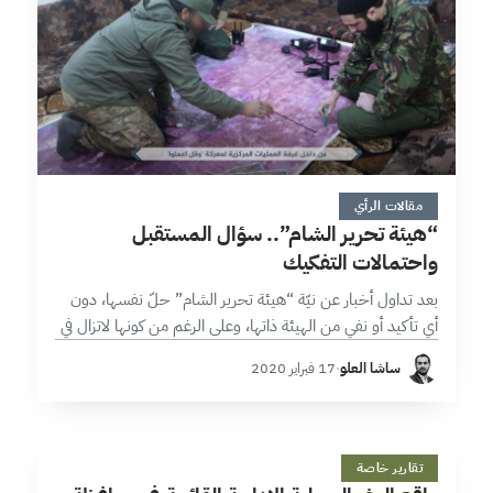
6 دقائق
مقالات الرأي
“هيئة تحرير الشام”.. سؤال المستقبل
واحتمالات التفكيك
بعد تداول أخبار عن نيّة “هيئة تحرير الشام” حلّ نفسها، دون
أي تأكيد أو نفي من الهيئة ذاتها، وعلى الرغم من كونها لاتزال في
إطار الإشاعات، تعود تلك الأخبار لتثير…
ساشا العلو
·
17 فبراير 2020
و
24 دقائق
تقارير خاصة