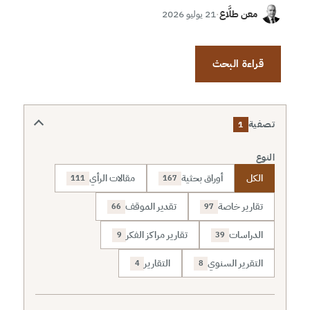
معن طلَّاع
·
21 يوليو 2026
قراءة البحث
تصفية
1
النوع
الكل
أوراق بحثية
مقالات الرأي
111
167
تقارير خاصة
تقدير الموقف
66
97
الدراسات
تقارير مراكز الفكر
9
39
التقرير السنوي
التقارير
4
8