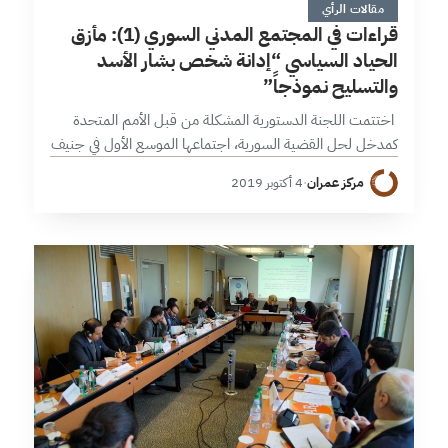
مقالات الرأي
قراءات في المجتمع المدني السوري (1): مأزق
الحياد السياسي “إدانة شخص بشار الأسد
والتسليح نموذجاً”
اختتمت اللجنة الدستورية المشكلة من قبل الأمم المتحدة
كمدخل لحل القضية السورية، اجتماعها الموسع الأول في جنيف
يوم أمس الأول، وقد اقتصر اللقاء على تلاوة كلمات المشاركين؛
مركز عمران
·
4 أكتوبر 2019
من وفد المعارضة…