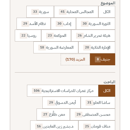
الموضوع
الكل
المجالس المحلية
سورية
33
41
الثورة السورية
إدلب
نظام الأسد
29
30
30
هيئة تحرير الشام
الحوكمة
روسيا
22
23
26
الإدارة الذاتية
المعارضة السورية
18
20
جنيف
المزيد (170)
8
الباحث
الكل
مركز عمران للدراسات الاستراتيجية
106
ساشا العلو
أيمن الدسوقي
29
31
محسن المصطفى
معن طلَّاع
27
29
مناف قومان
د.بشير زين العابدين
16
25