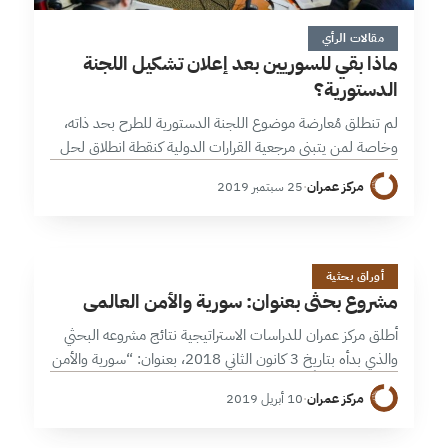
5 دقائق
مقالات الرأي
ماذا بقي للسوريين بعد إعلان تشكيل اللجنة
الدستورية؟
لم تنطلق مُعارضة موضوع اللجنة الدستورية للطرح بحد ذاته،
وخاصة لمن يتبنى مرجعية القرارات الدولية كنقطة انطلاق لحل
المعضلة السورية، فموضوع طرح دستور جديد للبلاد، يشغل
مركز عمران
·
25 سبتمبر 2019
حيزاً ما من فقرات…
م
2 دقائق
أوراق بحثية
مشروع بحثي بعنوان: سورية والأمن العالمي
أطلق مركز عمران للدراسات الاستراتيجية نتائج مشروعه البحثي
والذي بدأه بتاريخ 3 كانون الثاني 2018، بعنوان: “سورية والأمن
العالمي”، هادفاً من خلاله إلى توليد معرفة موضوعية عن
مركز عمران
·
10 أبريل 2019
مواقف وتوقعات كل…