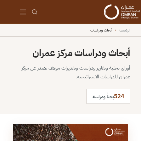
الرئيسية
›
أبحاث ودراسات
أبحاث ودراسات مركز عمران
أوراق بحثية وتقارير ودراسات وتقديرات موقف تصدر عن مركز
عمران للدراسات الاستراتيجية.
524
بحثاً ودراسة