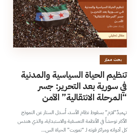
بحث مميّز
تنظيم الحياة السياسية والمدنية
في سورية بعد التحرير: جسر
“المرحلة الانتقالية” الآمن
تهميدٌ”لازم” بسقوط نظام الأسد، أُسدل الستار عن النموذج
الأكثر توحشاً في الأنظمة التعسفية والاستبداية، والذي هندس
كل أدواته ومراكز قوته لـ “تمويت” الحياة الس…