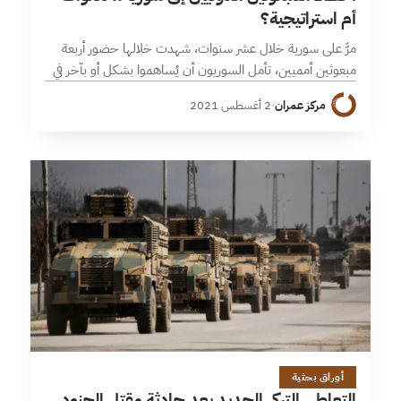
أم استراتيجية؟
مرَّ على سورية خلال عشر سنوات، شهدت خلالها حضور أربعة
مبعوثين أمميين، تأمل السوريون أن يُساهموا بشكل أو بآخر في
إنهاء مأساتهم، لكن جملة ظروف، دولية في غالبها، شلّت
مركز عمران
·
2 أغسطس 2021
مهامهم،…
4 دقائق
أوراق بحثية
التعاطي التركي الجديد بعد حادثة مقتل الجنود