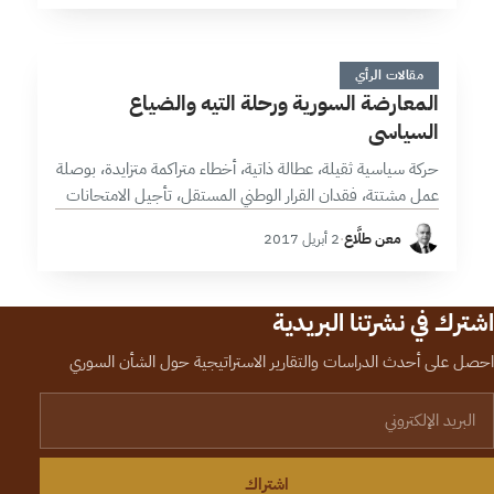
ا
6 دقائق
مقالات الرأي
المعارضة السورية ورحلة التيه والضياع
السياسي
حركة سياسية ثقيلة، عطالة ذاتية، أخطاء متراكمة متزايدة، بوصلة
عمل مشتتة، فقدان القرار الوطني المستقل، تأجيل الامتحانات
والتحديات، تلك هي السمات الأبرز للأداء السياسي للمعارضة
معن طلَّاع
·
2 أبريل 2017
السورية خلال سنين الثورة السورية،…
اشترك في نشرتنا البريدية
احصل على أحدث الدراسات والتقارير الاستراتيجية حول الشأن السوري
لبريد الإلكتروني
اشتراك