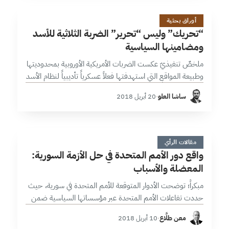
&
16 دقائق
أوراق بحثية
“تحريك” وليس “تحرير” الضربة الثلاثية للأسد
ومضامينها السياسية
ملخصٌ تنفيذيّ عكست الضربات الأمريكية الأوروبية بمحدوديتها
وطبيعة المواقع التي استهدفتها فعلاً عسكرياً تأديبياً لنظام الأسد
أكثر منه تدميرياً، إذ يبدو أن المضامين السياسية للضربة تجاوزت
ساشا العلو
·
20 أبريل 2018
نظام الأسد، والذي بدا…
و
16 دقائق
مقالات الرأي
واقع دور الأمم المتحدة في حل الأزمة السورية:
المعضلة والأسباب
مبكراً؛ توضحت الأدوار المتوقعة للأمم المتحدة في سورية، حيث
حددت تفاعلات الأمم المتحدة عبر مؤسساتها السياسية ضمن
مقاربات “الاستعصاء والتزمين” لتتسيّد عناوين التعاطي الأممي
معن طلَّاع
·
10 أبريل 2018
مع الملف السوري، إذ أنه وبعد…