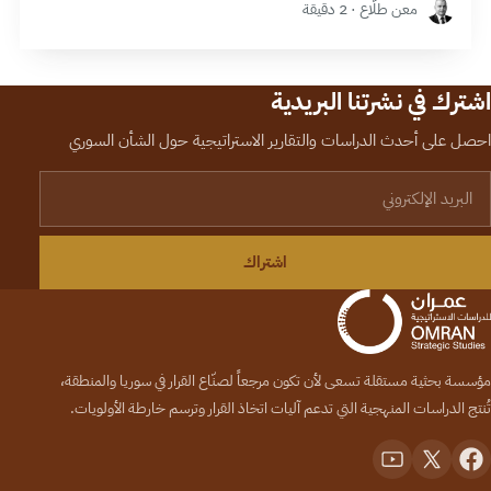
معن طلَّاع · 2 دقيقة
اشترك في نشرتنا البريدية
احصل على أحدث الدراسات والتقارير الاستراتيجية حول الشأن السوري
لبريد الإلكتروني
اشتراك
مؤسسة بحثية مستقلة تسعى لأن تكون مرجعاً لصنّاع القرار في سوريا والمنطقة،
تُنتج الدراسات المنهجية التي تدعم آليات اتخاذ القرار وترسم خارطة الأولويات.