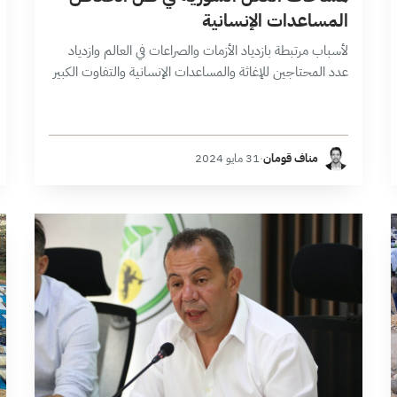
المساعدات الإنسانية
لأسباب مرتبطة بازدياد الأزمات والصراعات في العالم وازدياد
عدد المحتاجين للإغاثة والمساعدات الإنسانية والتفاوت الكبير
بين الاحتياجات والمتطلبات([1])، سيجد السوريون أنفسهم
في ظل الانسداد السياسي أمام استحقاقات وتحديات مركبة
تستوجب…
مناف قومان
·
31 مايو 2024