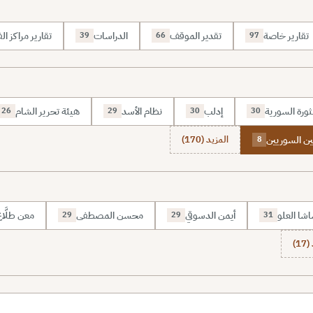
تقارير خاصة
تقدير الموقف
الدراسات
تقارير مراكز الف
39
66
97
ثورة السورية
إدلب
نظام الأسد
هيئة تحرير الشام
26
29
30
30
ين السوريين
المزيد (170)
8
شا العلو
أيمن الدسوقي
محسن المصطفى
معن طلَّا
29
29
31
1)