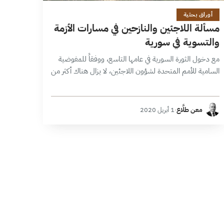
23 دقائق
أوراق بحثية
مسألة اللاجئين والنازحين في مسارات الأزمة
والتسوية في سورية
مع دخول الثورة السورية في عامها التاسع، ووفقاً للمفوضية
السامية للأمم المتحدة لشؤون اللاجئين، لا يزال هناك أكثر من
6 ملايين و700 ألف لاجئ سوري في العالم (حتى يونيو/حزيران
2019)،…
معن طلَّاع
·
1 أبريل 2020