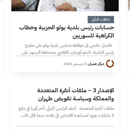
5 دقائق
مقالات الرأي
حسابات رئيس بلدية بولو الحزبية وخطاب
الكراهية للسوريين
فاضل خانجي إثر موافقة مجلس بلدية بولو على مقترح
رئيس البلدية، تانجو أوزجان، القاضي بمضاعفة الرسوم على
الأشخاص من الجنسيات الأجنبية بما يتعلق بالخدمات العامة
مركز عمران
·
2 ديسمبر 2021
كالمياه والزواج، تُثار مخاوف…
ا
5 دقائق
الإصدار 3 – ملفات أنقرة المتعددة
والمملكة وسياسة تقويض طهران
ملفات أنقرة المتعددة انتقد الرئيس التركي تأخر أوربا في دفع
3 مليارات يورو، لمساعدة اللاجئين في بلاده، بينما قال نائب
رئيس وزرائه “لقد ظهر مدى أحقية تركيا بضرورة إقامة
منطقة…