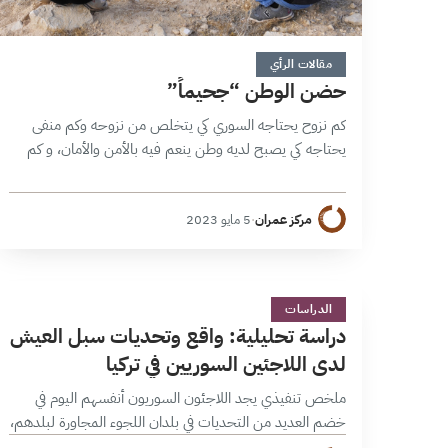
5 دقائق
مقالات الرأي
حضن الوطن “جحيماً”
كم نزوح يحتاجه السوري كي يتخلص من نزوحه وكم منفى
يحتاجه كي يصبح لديه وطن ينعم فيه بالأمن والأمان، و كم
من رحيل يحتاجه هذا السوري كي يتخلص من رعب…
مركز عمران
·
5 مايو 2023
د
4 دقائق
الدراسات
دراسة تحليلية: واقع وتحديات سبل العيش
لدى اللاجئين السوريين في تركيا
ملخص تنفيذي يجد اللاجئون السوريون أنفسهم اليوم في
خضم العديد من التحديات في بلدان اللجوء المجاورة لبلدهم،
والتي وإن اختلفت في بعض جزئياتها من حيث كيفية تعاملها