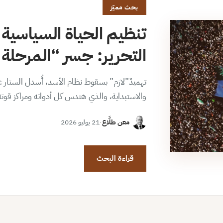
بحث مميّز
تنظيم الحياة السياسية 
التحرير: جسر “المرحلة ا
تهميدٌ”لازم” بسقوط نظام الأسد، أُسدل الستار عن
والاستبداية، والذي هندس كل أدواته ومراكز قوت
معن طلَّاع
·
21 يوليو 2026
قراءة البحث