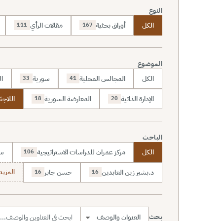
النوع
الكل
أوراق بحثية
مقالات الرأي
111
167
الموضوع
الكل
المجالس المحلية
سورية
ال
33
41
الإدارة الذاتية
المعارضة السورية
اللاجئ
18
20
الباحث
الكل
مركز عمران للدراسات الاستراتيجية
سا
106
د.بشير زين العابدين
حسن جابر
المزيد (7
16
16
بحث