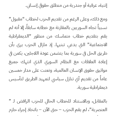
إثنية، عرقية أو جندرية من منطلق حقوقي إنساني.
ومع ذلك، وعلى الرغم من تقديم الحزب لخطاب “مقبول”
نسبياً تجاه السوريين بالمقارنة مع خطابه سابقاً، إلا أنه لم
يقم بتقديم خطاب متماسك من منظور “الديمقراطية
الاجتماعية” التي يدعي تبنيها. إذ مازال الحزب يرى بأن
طريق الحل في سورية بما يتضمن عودة اللاجئين، يكمن في
إعادة العلاقات مع النظام السوري الذي انتهك جميع
مواثيق حقوق الإنسان العالمية، وتعنت على مدار خمسين
عاماً من تقديم أي تنازل سياسي لتمهيد الطريق لتأسيس
ديمقراطية سورية.
بالمقابل، وبالاستناد للخطاب الحالي للحزب الرافض لـ ”
العنصرية”، لم يقم الحزب – حتى الآن – باتخاذ إجراء حازم