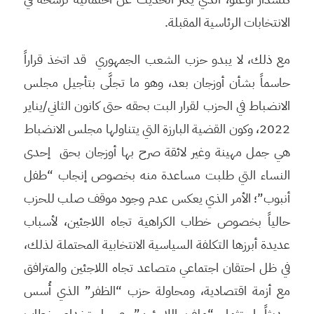
الانتخابات الرئاسية المقبلة.
مع ذلك، لا يبدو حزب الشعب الجمهوري قد اتخذ قراراً
حاسماً بشأن أوزجان بعد، وهو ما تجلَّى بتأجيل مجلس
الانضباط في الحزب لقرار البت بحقه حتى كانون الثاني/يناير
2022، وكون القضية البارزة التي يتناولها مجلس الانضباط
هي جمل مهينة وغير لائقة صرح بها أوزجان بحق إحدى
النساء التي طلبت مساعدة منه بخصوص إنجاب “طفل
أنبوب”؛ الأمر الذي يعكس عدم وجود موقف صلب للحزب
حالياً بخصوص خطاب الكراهية تجاه اللاجئين، لأسباب
عديدة أبرزها التكلفة السياسية الانتخابية المحتملة لذلك،
في ظل احتقان اجتماعي متصاعد تجاه اللاجئين والمترافق
مع أزمة اقتصادية، ومحاولة حزب “الظفر” الذي أُسس
حديثاً استثمار “ملف اللاجئين” عبر استخدام خطاب