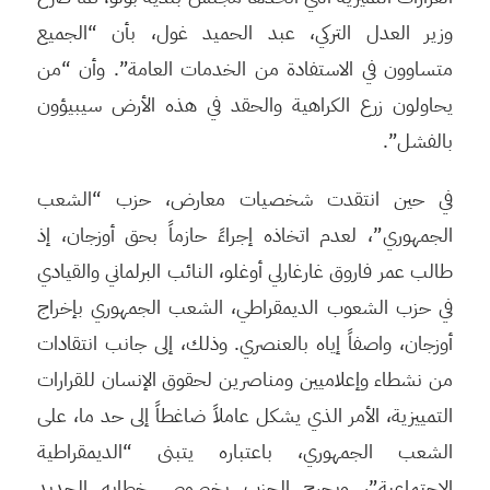
وزير العدل التركي، عبد الحميد غول، بأن “الجميع
متساوون في الاستفادة من الخدمات العامة”. وأن “من
يحاولون زرع الكراهية والحقد في هذه الأرض سيبيؤون
بالفشل”.
في حين انتقدت شخصيات معارض، حزب “الشعب
الجمهوري”، لعدم اتخاذه إجراءً حازماً بحق أوزجان، إذ
طالب عمر فاروق غارغارلي أوغلو، النائب البرلماني والقيادي
في حزب الشعوب الديمقراطي، الشعب الجمهوري بإخراج
أوزجان، واصفاً إياه بالعنصري. وذلك، إلى جانب انتقادات
من نشطاء وإعلاميين ومناصرين لحقوق الإنسان للقرارات
التمييزية، الأمر الذي يشكل عاملاً ضاغطاً إلى حد ما، على
الشعب الجمهوري، باعتباره يتبنى “الديمقراطية
الاجتماعية”، ويحرج الحزب بخصوص خطابه الجديد