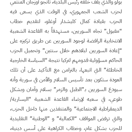
بولو والذي يقف خلفه رئيس البلدية، تانجو أوزجان المنتمي
لحزب الشعب الجمهوري، في الوقت الذي يسعى فيه
الحزب بقيادة كمال كليشدار أوغلو، لتقديم خطاب
“مقبول” تجاه السوريين، مستهدفاً به القاعدة الشعبية
الانتخابية الرافضة لوجود السوريين عن طريق تركيزه على
“إعادة السوريين لبلادهم خلال سنتين” وتحميل الحزب
الحاكم مسؤولية قدومهم لتركيا نتيجة “السياسة الخارجية
الخاطئة” التي اتبعها، بالتزامن مع التأكيد على أن تلك
العودة ستكون بعد تأسيس السلام والأمن في سورية وأنه
سيودع السوريين بـ”الطبل والزمر” بسلام وآمان وبشكل
طوعي، في سعيه لإرضاء القاعدة الشعبية “اليسارية/
الديمقراطية الاجتماعية” والمتنفذين منها داخل الحزب،
والتي ترفض المواقف “الكمالية” و ”الوطنية” التقليدية
للحزب بشكل عام، وخطاب الكراهية على أسس دينية،