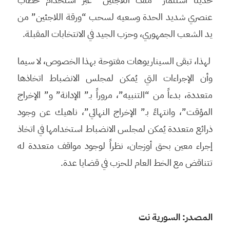
عنصري شديد الحدة وسعيه لسحب “ورقة اللاجئين” من
يد الشعب الجمهوري، وحزب الجيد في الانتخابات المقبلة.
لهذا، تبقى السيناريوهات مفتوحة بهذا الخصوص، لا سيما
وأن الإجراءات التي يُمكن لمجلس الانضباط اتخاذها
متعددة، بدءاً من “التنبيه”، مروراً بـ” الإدانة” و” الإخراج
المؤقت”، وانتهاءً بـ” الإخراج النهائي”، ناهيك عن وجود
ذرائع متعددة يُمكن لمجلس الانضباط استخدامها في اتخاذ
إجراء معين بحق أوزجان، نظراً لوجود مواقف متعددة له
تتناقض مع الخط العام للحزب في قضايا عدة.
المصدر: السورية نت