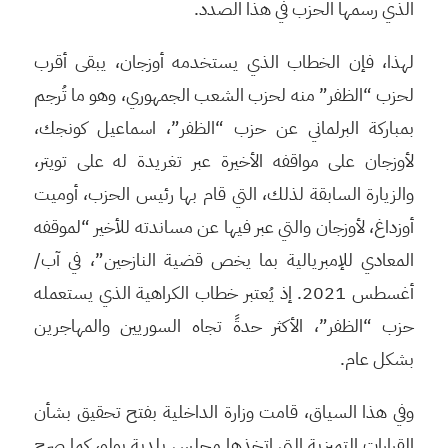
الذي رسمها الحزب في هذا الصدد.
لهذا، فإن الخطاب الذي يستخدمه أوزجان، يبقى أقرب
لحزب “الظفر” منه لحزب الشعب الجمهوري، وهو ما تُرجم
بمباركة البرلماني عن حزب “الظفر”، اسماعيل كونجك،
لأوزجان على مواقفه الأخيرة عبر تغريدة له على تويتر،
والزيارة السابقة لذلك، التي قام بها رئيس الحزب، أوميت
أوزداغ، لأوزجان والتي عبر فيها عن مساندته للأخير “لموقفه
المعادي للإمبريالية بما يخص قضية النازحين”، في آب/
أغسطس 2021. إذ يُعتبر خطاب الكراهية الذي يستعمله
حزب “الظفر”، الأكثر حدةً تجاه السوريين والمهاجرين
بشكل عام.
وفي هذا السياق، قامت وزارة الداخلية بفتح تحقيق بشأن
القرارات التميزية التي اتخذها مجلس بلدية بولو، كما صرح