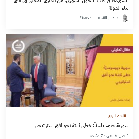
السويداء في قلب التحول السوري: من المأزق المحلي إلى أفق
بناء الدولة
د.عمار القحف · 5 دقيقة
مقالات الرأي
سورية جيوسياسيَّاً: خطى ثابتة نحو أفق استراتيجي
فاضل خانجي · 7 دقيقة