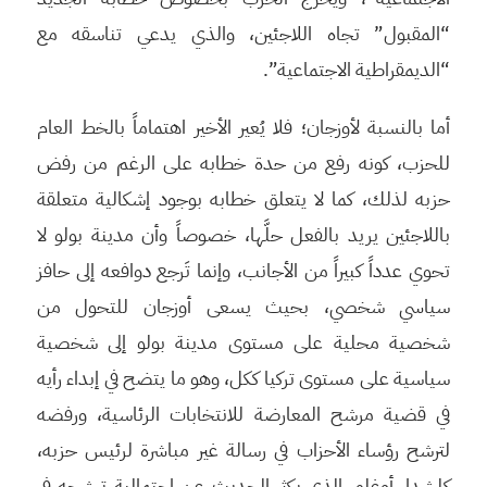
“المقبول” تجاه اللاجئين، والذي يدعي تناسقه مع
“الديمقراطية الاجتماعية”.
أما بالنسبة لأوزجان؛ فلا يُعير الأخير اهتماماً بالخط العام
للحزب، كونه رفع من حدة خطابه على الرغم من رفض
حزبه لذلك، كما لا يتعلق خطابه بوجود إشكالية متعلقة
باللاجئين يريد بالفعل حلَّها، خصوصاً وأن مدينة بولو لا
تحوي عدداً كبيراً من الأجانب، وإنما تَرجع دوافعه إلى حافز
سياسي شخصي، بحيث يسعى أوزجان للتحول من
شخصية محلية على مستوى مدينة بولو إلى شخصية
سياسية على مستوى تركيا ككل، وهو ما يتضح في إبداء رأيه
في قضية مرشح المعارضة للانتخابات الرئاسية، ورفضه
لترشح رؤساء الأحزاب في رسالة غير مباشرة لرئيس حزبه،
كلشدار أوغلو، الذي يكثر الحديث عن احتمالية ترشحه في