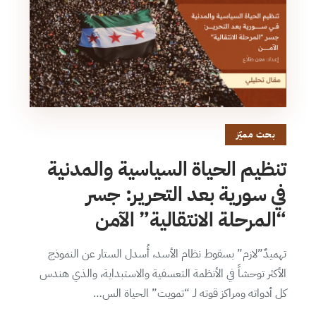
بحث مميّز
تنظيم الحياة السياسية والمدنية
في سورية بعد التحرير: جسر
“المرحلة الانتقالية” الآمن
تهميدٌ”لازم” بسقوط نظام الأسد، أُسدل الستار عن النموذج
الأكثر توحشاً في الأنظمة التعسفية والاستبداية، والذي هندس
كل أدواته ومراكز قوته لـ “تمويت” الحياة الس…