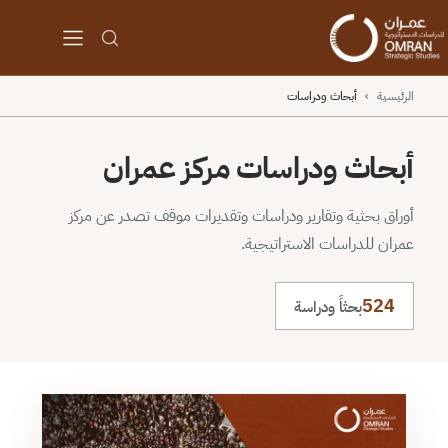
الرئيسية
›
أبحاث ودراسات
أبحاث ودراسات مركز عمران
أوراق بحثية وتقارير ودراسات وتقديرات موقف تصدر عن مركز
عمران للدراسات الاستراتيجية.
524
بحثاً ودراسة