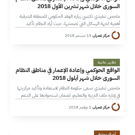
السوري خلال شهر تشرين الأول 2018
ملخص تنفيذي تكتسي زيارة الوفد الحكومي للمنطقة الشرقية
أهمية لجهة الرسائل التي تضمنتها، حيث أراد النظام تأكيد
حضور “الدولة السورية” في مواجهة تنامي نفوذ إيران في تلك
مركز عمران
·
14 ديسمبر 2018
المنطقة، كذلك حرص…
ا
32 دقائق
تقارير خاصة
الواقع الحوكمي وإعادة الإعمار في مناطق النظام
السوري خلال شهر أيلول 2018
ملخص تنفيذي تسعى حكومة النظام لاستعادة وتأكيد مركزيتها
في إدارة ملف التربية والتعليم، لضمان استحواذها على الدعم
الأممي ونشر توجهاتها، وفي مسعاها تواجه تحدياً في مناطق
مركز عمران
·
2 نوفمبر 2018
الإدارة الذاتية، في حين…
33 دقائق
أوراق بحثية