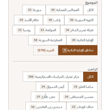
الموضوع
الكل
المجالس المحلية
سورية
33
41
الثورة السورية
إدلب
نظام الأسد
29
30
30
هيئة تحرير الشام
الحوكمة
روسيا
22
23
26
الإدارة الذاتية
المعارضة السورية
18
20
مناطق الإدارة الذاتية
المزيد (170)
3
الباحث
الكل
مركز عمران للدراسات الاستراتيجية
106
ساشا العلو
أيمن الدسوقي
29
31
محسن المصطفى
معن طلَّاع
27
29
مناف قومان
د.بشير زين العابدين
16
25