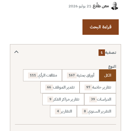
معن طلَّاع
·
21 يوليو 2026
قراءة البحث
تصفية
1
النوع
الكل
أوراق بحثية
مقالات الرأي
111
167
تقارير خاصة
تقدير الموقف
66
97
الدراسات
تقارير مراكز الفكر
9
39
التقرير السنوي
التقارير
4
8