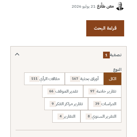
معن طلَّاع
·
21 يوليو 2026
قراءة البحث
تصفية
1
النوع
الكل
أوراق بحثية
مقالات الرأي
111
167
تقارير خاصة
تقدير الموقف
66
97
الدراسات
تقارير مراكز الفكر
9
39
التقرير السنوي
التقارير
4
8