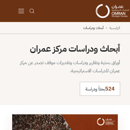
الرئيسية
›
أبحاث ودراسات
أبحاث ودراسات مركز عمران
أوراق بحثية وتقارير ودراسات وتقديرات موقف تصدر عن مركز
عمران للدراسات الاستراتيجية.
524
بحثاً ودراسة