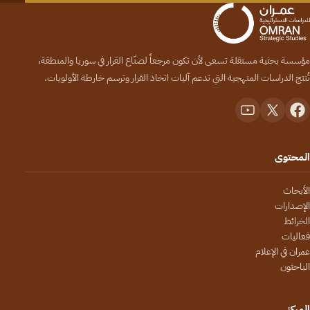
مؤسسة بحثية مستقلة تسعى لأن تكون مرجعاً لصنّاع القرار في سوريا والمنطقة،
تُنتج الدراسات المنهجية التي تدعم آليات اتخاذ القرار وترسم خارطة الأولويات.
المحتوى
الأبحاث
الإصدارات
الخرائط
فعاليات
عمران في الإعلام
الباحثون
المركز