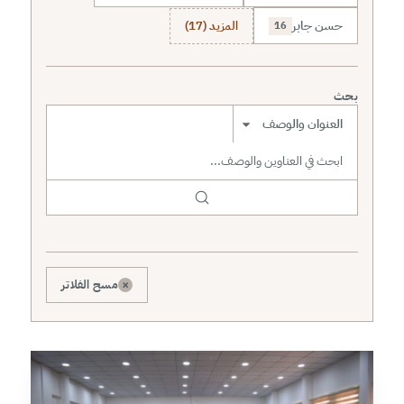
حسن جابر
المزيد (17)
16
بحث
نطاق البحث
×
مسح الفلاتر