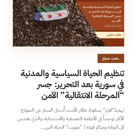
بحث مميّز
تنظيم الحياة السياسية والمدنية
في سورية بعد التحرير: جسر
“المرحلة الانتقالية” الآمن
تهميدٌ”لازم” بسقوط نظام الأسد، أُسدل الستار عن النموذج
الأكثر توحشاً في الأنظمة التعسفية والاستبداية، والذي هندس
كل أدواته ومراكز قوته لـ “تمويت” الحياة الس…