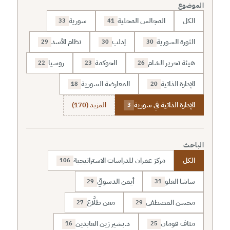
الموضوع
الكل
المجالس المحلية
سورية
33
41
الثورة السورية
إدلب
نظام الأسد
29
30
30
هيئة تحرير الشام
الحوكمة
روسيا
22
23
26
الإدارة الذاتية
المعارضة السورية
18
20
الإدارة الذاتية في سورية
المزيد (170)
3
الباحث
الكل
مركز عمران للدراسات الاستراتيجية
106
ساشا العلو
أيمن الدسوقي
29
31
محسن المصطفى
معن طلَّاع
27
29
مناف قومان
د.بشير زين العابدين
16
25