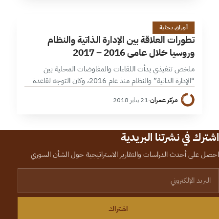
ت
33 دقائق
أوراق بحثية
تطورات العلاقة بين الإدارة الذاتية والنظام
وروسيا خلال عامي 2016 – 2017
ملخص تنفيذي بدأت اللقاءات والمفاوضات المحلية بين
“الإدارة الذاتية” والنظام منذ عام 2016، وكان التوجه لقاعدة
حميميم على مرحلتين، الأولى مرتبطة باتفاق وقف نار إثر
مركز عمران
·
21 يناير 2018
الاشتباكات العسكرية في مدينة الحسكة…
اشترك في نشرتنا البريدية
احصل على أحدث الدراسات والتقارير الاستراتيجية حول الشأن السوري
لبريد الإلكتروني
اشتراك