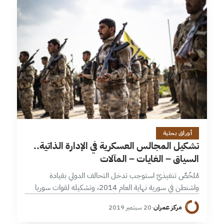
22 دقائق
أوراق بحثية
تشكيل المجالس العسكرية في الإدارة الذاتية..
السياق – الغايات – المآلات
مُلخّصٌ تنفيذيّ استوجب تدخل التحالف الدولي بقيادة
واشنطن في سورية نهاية العام 2014، وتشكيله لقوات سوريا
الديمقراطية، إحداث تغييرات في طبيعة ” وحدات حماية الشعب
مركز عمران
·
20 سبتمبر 2019
” عماد قوات ” قسد…