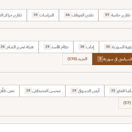
تقارير خاصة
تقدير الموقف
الدراسات
تقارير مراكز الف
39
66
97
ثورة السورية
إدلب
نظام الأسد
هيئة تحرير الشام
26
29
30
30
السياسي في سورية
المزيد (170)
7
شا العلو
أيمن الدسوقي
محسن المصطفى
معن طلَّا
29
29
31
1)