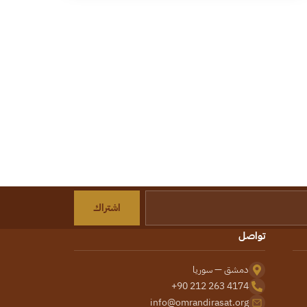
اشتراك
تواصل
دمشق — سوريا
+90 212 263 4174
info@omrandirasat.org