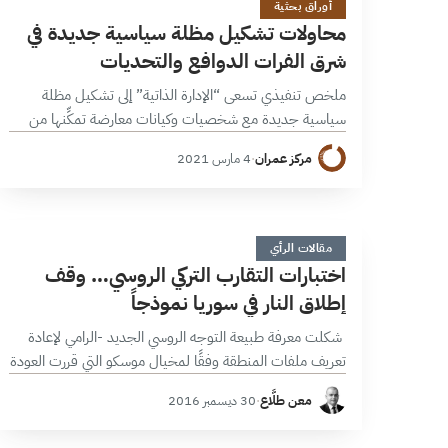
أوراق بحثية
محاولات تشكيل مظلة سياسية جديدة في
شرق الفرات الدوافع والتحديات
ملخص تنفيذي تسعى “الإدارة الذاتية” إلى تشكيل مظلة
سياسية جديدة مع شخصيات وكيانات معارضة تمكِّنها من
الحصول على الشرعية السياسية اللازمة للمشاركة في
مركز عمران
·
4 مارس 2021
المفاوضات واللجنة الدستورية، والمحافظة على مكتسباتها
العسكرية،…
ا
8 دقائق
مقالات الرأي
اختبارات التقارب التركي الروسي… وقف
إطلاق النار في سوريا نموذجاً
شكلت معرفة طبيعة التوجه الروسي الجديد -الرامي لإعادة
تعريف ملفات المنطقة وفقًا لمخيال موسكو التي قررت العودة
النوعية للمنطقة بعد انكفائها إبان فرط العقد السوفياتي –
معن طلَّاع
·
30 ديسمبر 2016
محددًا رئيسيًا لمعظم الفاعلين في المنطقة…