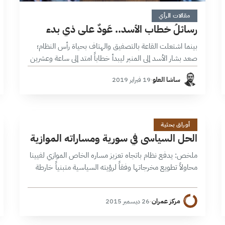
9 دقائق
مقالات الرأي
رسائلُ خطاب الأسد.. عَودٌ على ذي بدء
بينما اشتعلت القاعة بالتصفيق والهتاف بحياة رأس النظام؛
صعد بشار الأسد إلى المنبر ليبدأ خطاباً امتد إلى ساعة وعشرين
دقيقة لم يقطعها سوى أبيات من الشعر الرديء في مدح
ساشا العلو
·
19 فبراير 2019
القائد…
ا
9 دقائق
أوراق بحثية
الحل السياسي في سورية ومساراته الموازية
ملخص: يدفع نظام باتجاه تعزيز مساره الخاص الموازي لفيينا
محاولاً تطويع مخرجاتها وفقاً لرؤيته السياسية متبنياً خارطة
طريق خاصة تعزيز شروطه وقراءته لمداخل الحل، الأمر الذي
يحتم على قوى المقاومة…
مركز عمران
·
26 ديسمبر 2015