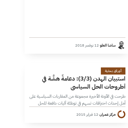
ساشا العلو
·
12 نوفمبر 2018
ا
1 دقائق
أوراق بحثية
استبيان الهدن (3/3): دعامةٌ هشَّة في
أطروحات الحل السياسي
طرحت في الآونة الأخيرة مجموعة من المقاربات السياسية على
أمل إحداث اختراقات تسهم في توطئة آليات دافعة للحل
السياسي بعدما تبين صعوبة الحسم العسكري لأي من طرفي
مركز عمران
·
12 فبراير 2015
الصراع. وقد شكلت…