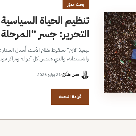
بحث مميّز
تنظيم الحياة السياسية 
التحرير: جسر “المرحلة ا
تهميدٌ”لازم” بسقوط نظام الأسد، أُسدل الستار عن
والاستبداية، والذي هندس كل أدواته ومراكز قوت
معن طلَّاع
·
21 يوليو 2026
قراءة البحث