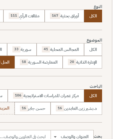
النوع
الكل
أوراق بحثية
مقالات الرأي
111
167
الموضوع
الكل
المجالس المحلية
سورية
ال
33
41
الإدارة الذاتية
المعارضة السورية
الحل 
18
20
الباحث
الكل
مركز عمران للدراسات الاستراتيجية
سا
106
د.بشير زين العابدين
حسن جابر
المزيد (7
16
16
بحث