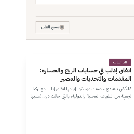
×
مسح الفلاتر
ا
28 دقائق
الدراسات
اتفاق إدلب في حسابات الربح والخسارة:
المقدمات والتحديات والمصير
مُلخّصٌ تنفيذيّ خضعت موسكو بإبرامها اتفاق إدلب مع تركيا
لجملة من الظروف المحلية والدولية، والتي حالت دون مُضيها
قدماً في معركة ليست محسومة دبلوماسياً، وهو ما اعتادت
عليه موسكو سابقاً،…