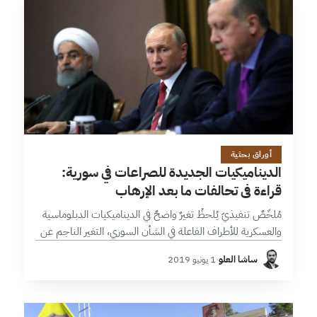
22 دقائق
أوراق بحثية
الديناميكيات الجديدة للصراعات في سورية:
قراءة في تحالفات ما بعد الإرهاب
مُلخّصٌ تنفيذيّ يُلحظُ تغيرٌ واضحٌ في الديناميكيات الدبلوماسية
والعسكرية للأطراف الفاعلة في الشأن السوري، التغير الناجم عن
نهاية التفاهمات القديمة بين تلك الأطراف، الأمر الذي دفع
ساشا العلو
·
1 يونيو 2019
بصراعات وتحالفات جديدة قائمة…