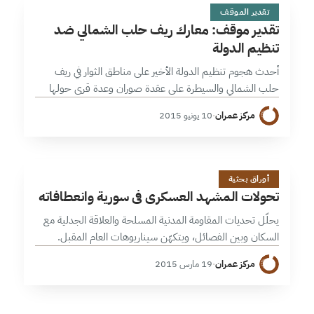
ت
1 دقائق
تقدير الموقف
تقدير موقف: معارك ريف حلب الشمالي ضد
تنظيم الدولة
أحدث هجوم تنظيم الدولة الأخير على مناطق الثوار في ريف
حلب الشمالي والسيطرة على عقدة صوران وعدة قرى حولها
خلال تقدم جيش الفتح على مواقع النظام في إدلب، أوسع
مركز عمران
·
10 يونيو 2015
موجة…
ت
1 دقائق
أوراق بحثية
تحولات المشهد العسكري في سورية وانعطافاته
يحلّل تحديات المقاومة المدنية المسلحة والعلاقة الجدلية مع
السكان وبين الفصائل، ويتكهّن سيناريوهات العام المقبل.
مركز عمران
·
19 مارس 2015