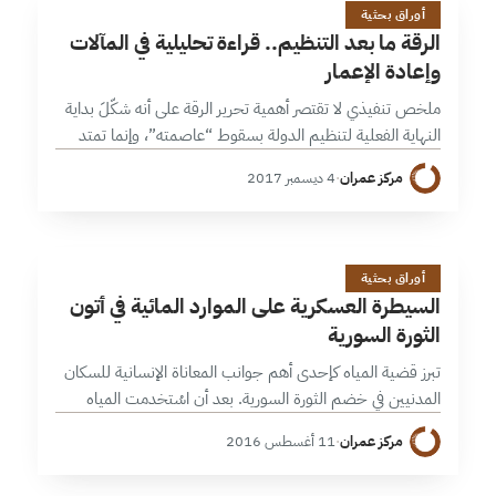
ا
أوراق بحثية
الرقة ما بعد التنظيم.. قراءة تحليلية في المآلات
وإعادة الإعمار
ملخص تنفيذي لا تقتصر أهمية تحرير الرقة على أنه شكّلَ بداية
النهاية الفعلية لتنظيم الدولة بسقوط “عاصمته”، وإنما تمتد
أهميته لتشمل تحديد مصير طموحات حزب “الاتحاد
مركز عمران
·
4 ديسمبر 2017
الديمقراطي” (PYD) في سورية.…
ا
23 دقائق
أوراق بحثية
السيطرة العسكرية على الموارد المائية في أتون
الثورة السورية
تبرز قضية المياه كإحدى أهم جوانب المعاناة الإنسانية للسكان
المدنيين في خضم الثورة السورية. بعد أن اسُتخدمت المياه
كوسيلة لتحقيق المكاسب العسكرية والسياسية والاقتصادية،
مركز عمران
·
11 أغسطس 2016
وأصبحت متلازمة إلى حد كبير مع…