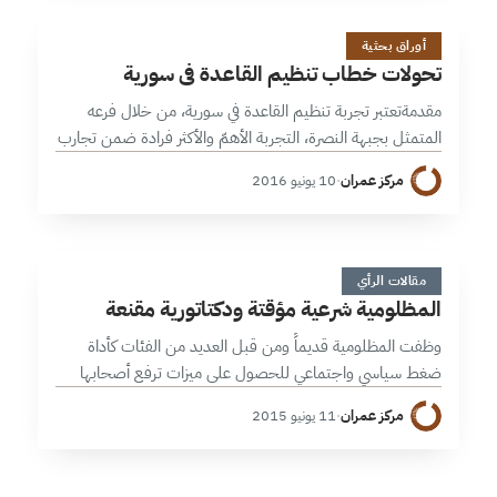
ت
28 دقائق
أوراق بحثية
تحولات خطاب تنظيم القاعدة في سورية
مقدمةتعتبر تجربة تنظيم القاعدة في سورية، من خلال فرعه
المتمثل بجبهة النصرة، التجربة الأهمّ والأكثر فرادة ضمن تجارب
القاعدة في البلدان الأخرى، لتوفرها على عدد وعتاد ومساحة
مركز عمران
·
10 يونيو 2016
نفوذ وعلاقات بالمجتمع…
ا
4 دقائق
مقالات الرأي
المظلومية شرعية مؤقتة ودكتاتورية مقنعة
وظفت المظلومية قديماً ومن قبل العديد من الفئات كأداة
ضغط سياسي واجتماعي للحصول على ميزات ترفع أصحابها
فوق القانون والأعراف، ولمنحهم مكانة خاصة غير قابلة
مركز عمران
·
11 يونيو 2015
لمساس، فعلى سبيل المثال لا…