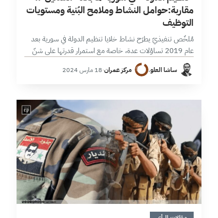
مقاربة:حوامل النشاط وملامح البُنية ومستويات
التوظيف
مُلخّص تنفيذيّ يطرَح نشاط خلايا تنظيم الدولة في سورية بعد
عام 2019 تساؤلات عدة، خاصة مع استمرار قدرتها على شنّ
الهجمات رغم حملات المكافحة المستمرة واستهداف القيادات،
ساشا العلو
،
مركز عمران
·
18 مارس 2024
مقابل تفاوت طبيعة…
4 دقائق
مقالات الرأي