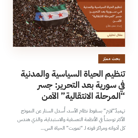
بحث مميّز
تنظيم الحياة السياسية والمدنية
في سورية بعد التحرير: جسر
“المرحلة الانتقالية” الآمن
تهميدٌ”لازم” بسقوط نظام الأسد، أُسدل الستار عن النموذج
الأكثر توحشاً في الأنظمة التعسفية والاستبداية، والذي هندس
كل أدواته ومراكز قوته لـ “تمويت” الحياة الس…