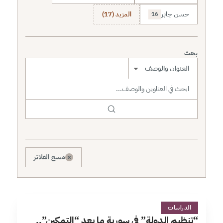
حسن جابر
المزيد (17)
16
بحث
نطاق البحث
×
مسح الفلاتر
&
2 دقائق
الدراسات
“تنظيم الدولة” في سورية ما بعد “التمكين”..