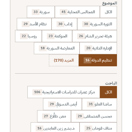
الموضوع
الكل
المجالس المحلية
سورية
33
41
الثورة السورية
إدلب
نظام الأسد
29
30
30
هيئة تحرير الشام
الحوكمة
روسيا
22
23
26
الإدارة الذاتية
المعارضة السورية
18
20
تنظيم الدولة
المزيد (170)
16
الباحث
الكل
مركز عمران للدراسات الاستراتيجية
106
ساشا العلو
أيمن الدسوقي
29
31
محسن المصطفى
معن طلَّاع
27
29
مناف قومان
د.بشير زين العابدين
16
25