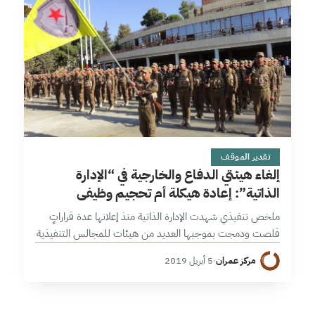
7 دقائق
تقدير الموقف
إلغاء هيئتي الدفاع والخارجية في “الإدارة
الذاتية”: إعادة هيكلة أم تحجيم وظيفي
ملخص تنفيذي شهدت الإدارة الذاتية منذ إعلانها عدة قراراتٍ
قلصت ودمجت بموجبها العديد من هيئات للمجالس التنفيذية
للمقاطعات، لأسباب عدة أهمها تقليل عدد الهيئات المتقاربة في
مركز عمران
·
5 أبريل 2019
العمل. يتمثل التطور الأبرز…
15 دقائق