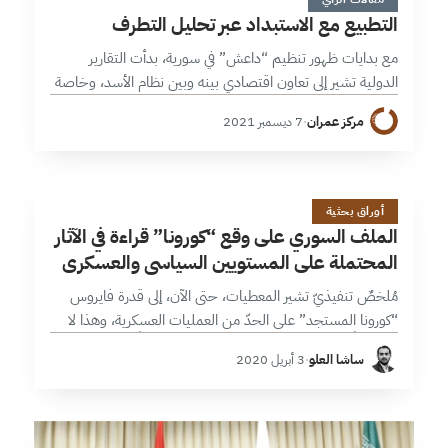
التطبيع مع الاستبداد عبر تحليل التطرف
مع بدايات ظهور تنظيم “داعش” في سورية، بدأت التقارير
الدولية تشير إلى تعاون اقتصادي بينه وبين نظام الأسد، وخاصة
في المجال النفطي، ممازاد من ثروة التنظيم وقدرته على تمويل
مركز عمران
·
7 ديسمبر 2021
نفسه من…
ا
19 دقائق
أوراق بحثية
الملف السوري على وقع “كورونا” قراءة في الآثار
المحتملة على المستويين السياسي والعسكري
مُلخصٌ تنفيذيّ تشير المعطيات، حتى الآن، إلى قدرة فايروس
“كورونا المستجد” على الحدّ من العمليات العسكرية، وهذا لا
يعني أبداً نهايتها أو تجميدها، بل قد تتخذ مبدئياً أشكالاً مختلفة
ساشا العلو
·
3 أبريل 2020
تتراجع…