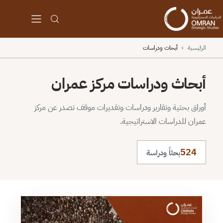
الرئيسية
›
أبحاث ودراسات
أبحاث ودراسات مركز عمران
أوراق بحثية وتقارير ودراسات وتقديرات موقف تصدر عن مركز
عمران للدراسات الاستراتيجية.
524
بحثاً ودراسة