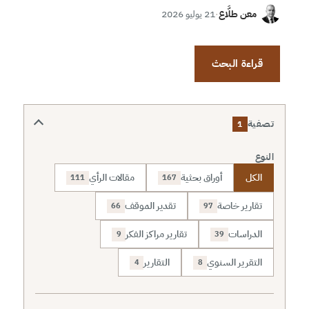
معن طلَّاع
·
21 يوليو 2026
قراءة البحث
تصفية
1
النوع
الكل
أوراق بحثية
مقالات الرأي
111
167
تقارير خاصة
تقدير الموقف
66
97
الدراسات
تقارير مراكز الفكر
9
39
التقرير السنوي
التقارير
4
8