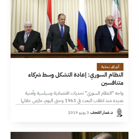
19 دقائق
أوراق بحثية
النظام السوري: إعادة التشكل وسط شركاء
متنافسين
واجه “النظام السوري” تحديات اقتصادية وسياسية وأمنية
عديدة منذ انقلاب البعث في 1963 وحتى اليوم، مارَسَ خلالها
أدوات الالتفاف والاحتواء والقفز إلى الأمام واستثمار الحلفاء
د.عمار القحف
·
3 يونيو 2019
وغيرها ليصمد بتعريفه الخاص للصمود،…